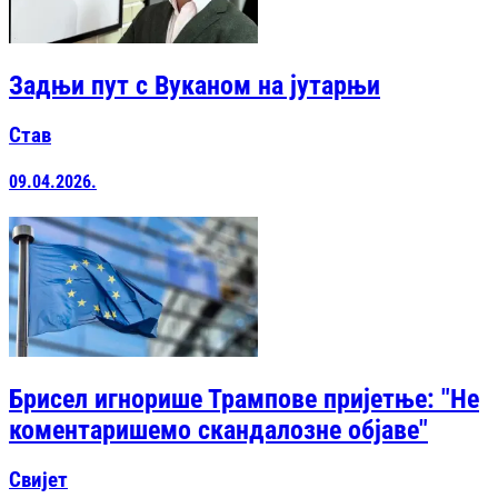
Задњи пут с Вуканом на јутарњи
Став
09.04.2026.
Брисел игнорише Трампове пријетње: "Не
коментаришемо скандалозне објаве"
Свијет