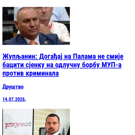
Жупљанин: Догађај на Палама не смије
бацити сјенку на одлучну борбу МУП-а
против криминала
Друштво
14.07.2026.