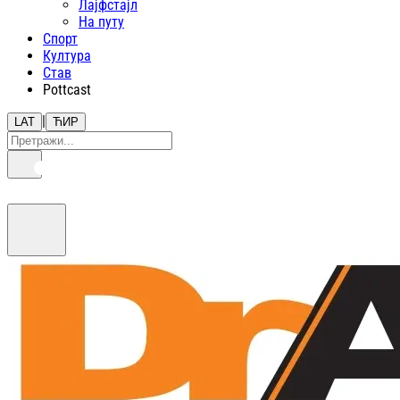
Лајфстajл
На путу
Спорт
Култура
Став
Pottcast
|
LAT
ЋИР