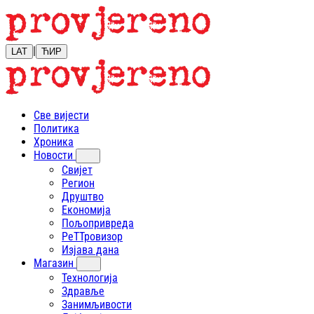
|
LAT
ЋИР
Све вијести
Политика
Хроника
Новости
Свијет
Регион
Друштво
Економија
Пољопривреда
РеТТровизор
Изјава дана
Магазин
Технологија
Здравље
Занимљивости