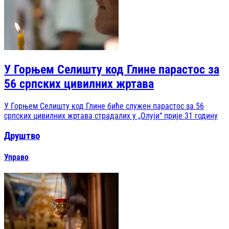
У Горњем Селишту код Глине парастос за
56 српских цивилних жртава
У Горњем Селишту код Глине биће служен парастос за 56
српских цивилних жртава страдалих у „Олуји“ прије 31 годину
Друштво
Управо