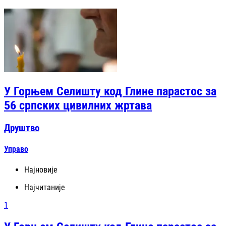
У Горњем Селишту код Глине парастос за
56 српских цивилних жртава
Друштво
Управо
Најновије
Најчитаније
1