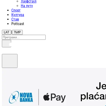
Лајфстajл
На путу
Спорт
Култура
Став
Pottcast
|
LAT
ЋИР