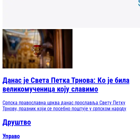
Данас је Света Петка Трнова: Ко је била
великомученица коју славимо
Српска православна црква данас прославља Свету Петку
Трнову, празник који се посебно поштује у српском народу
Друштво
Управо