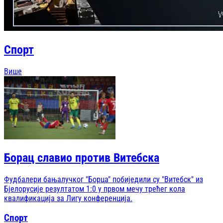
Спорт
Више
Борац славио против Витебска
Фудбалери бањалучког "Борца" побиједили су "Витебск" из
Бјелорусије резултатом 1:0 у првом мечу трећег кола
квалификација за Лигу конференција.
Спорт