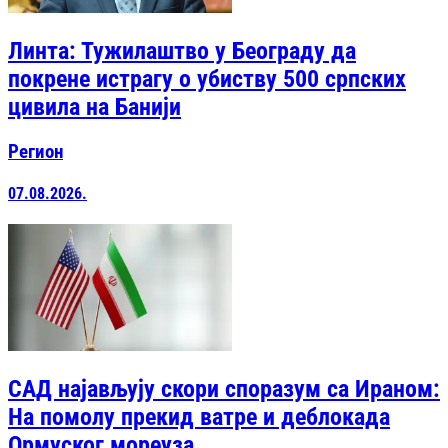
Линта: Тужилаштво у Београду да
покрене истрагу о убиству 500 српских
цивила на Банији
Регион
07.08.2026.
САД најављују скори споразум са Ираном:
На помолу прекид ватре и деблокада
Ормуског мореуза