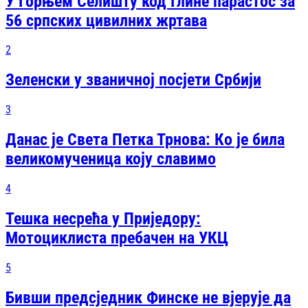
У Горњем Селишту код Глине парастос за
56 српских цивилних жртава
2
Зеленски у званичној посјети Србији
3
Данас је Света Петка Трнова: Ко је била
великомученица коју славимо
4
Тешка несрећа у Приједору:
Мотоциклиста пребачен на УКЦ
5
Бивши предсједник Финске не вјерује да