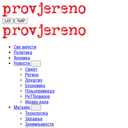
|
LAT
ЋИР
Све вијести
Политика
Хроника
Новости
Свијет
Регион
Друштво
Економија
Пољопривреда
РеТТровизор
Изјава дана
Магазин
Технологија
Здравље
Занимљивости