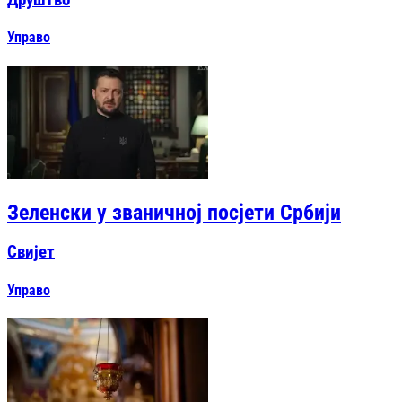
Друштво
Управо
Зеленски у званичној посјети Србији
Свијет
Управо