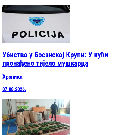
Убиство у Босанској Крупи: У кући
пронађено тијело мушкарца
Хроника
07.08.2026.