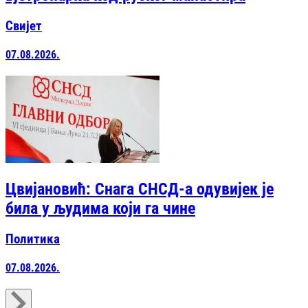
Свијет
07.08.2026.
Цвијановић: Снага СНСД-а одувијек је
била у људима који га чине
Политика
07.08.2026.