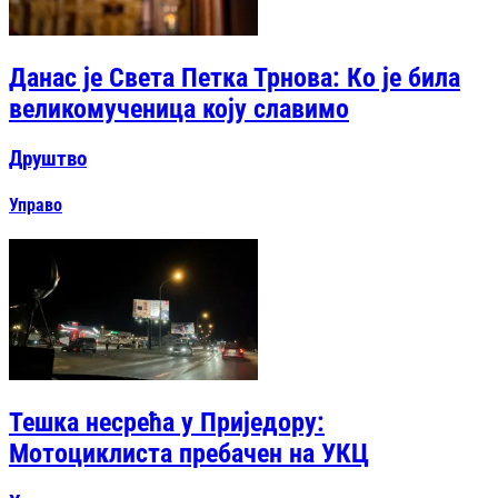
Данас је Света Петка Трнова: Ко је била
великомученица коју славимо
Друштво
Управо
Тешка несрећа у Приједору:
Мотоциклиста пребачен на УКЦ