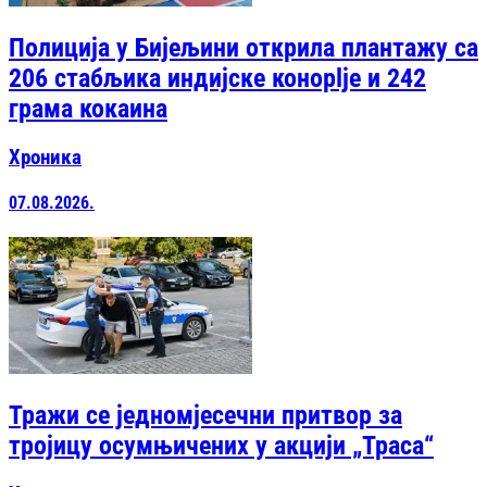
Полиција у Бијељини открила плантажу са
206 стабљика индијске конoplje и 242
грама кокаина
Хроника
07.08.2026.
Тражи се једномјесечни притвор за
тројицу осумњичених у акцији „Траса“