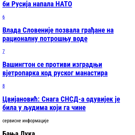
би Русија напала НАТО
6
Влада Словеније позвала грађане на
рационалну потрошњу воде
7
Вашингтон се противи изградњи
вјетропарка код руског манастира
8
Цвијановић: Снага СНСД-а одувијек је
била у људима који га чине
сервисне информације
Бања Лука