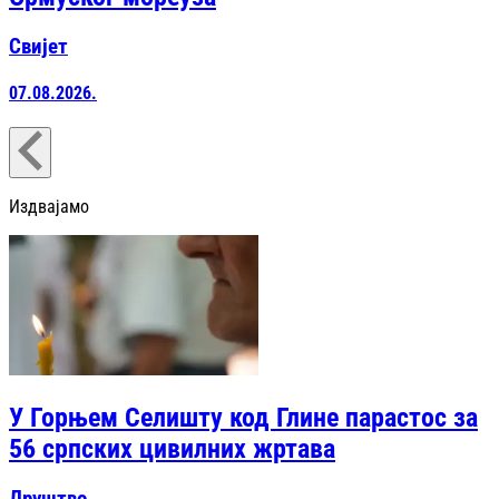
Свијет
07.08.2026.
Издвајамо
У Горњем Селишту код Глине парастос за
56 српских цивилних жртава