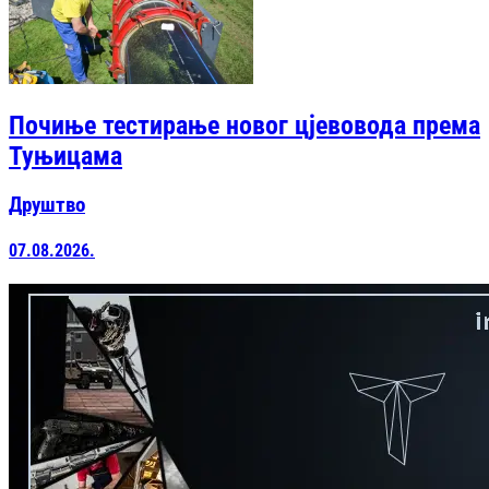
Почиње тестирање новог цјевовода према
Туњицама
Друштво
07.08.2026.