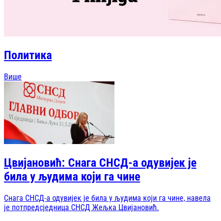
Политика
Више
Цвијановић: Снага СНСД-а одувијек је
била у људима који га чине
Снага СНСД-а одувијек је била у људима који га чине, навела
је потпредсједница СНСД Жељка Цвијановић.