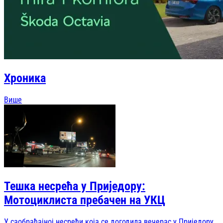
Хроника
Више
Тешка несрећа у Приједору:
Мотоциклиста пребачен на УКЦ
У саобраћајној несрећи која се догодила вечерас у Приједору,