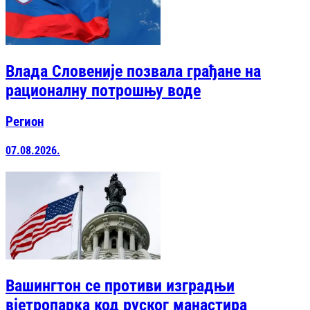
Влада Словеније позвала грађане на
рационалну потрошњу воде
Регион
07.08.2026.
Вашингтон се противи изградњи
вјетропарка код руског манастира