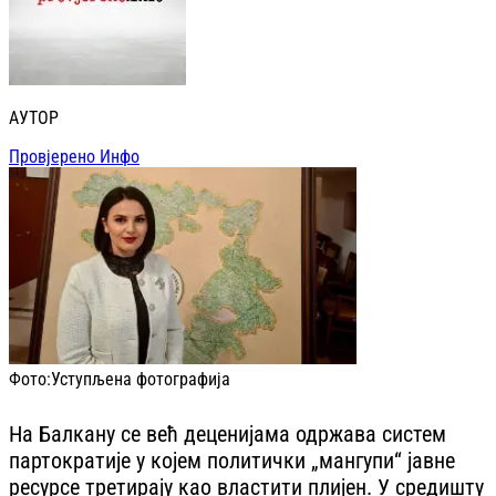
АУТОР
Провјерено Инфо
Фото:
Уступљена фотографија
На Балкану се већ деценијама одржава систем
партократије у којем политички „мангупи“ јавне
ресурсе третирају као властити плијен. У средишту