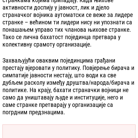
активности доспију у јавност, лик и дјело
страначког војника аутоматски се веже за лидере
странке – већином ти лидери нису ни упознати са
понашањем управо тих чланова њихове странке.
Тако се лична бахатост појединца претвара у
колективну срамоту организације.
Захваљујући оваквим појединцима грађани
престају вјеровати у политику. Повјерење бирача и
симпатије јавности нестају, што води ка све
дубљем расколу између друштва/народа/бирача и
политике. На крају, бахати страначки војници не
само да уништавају људе и институције, него и
саме странке претварају у организације са
погрдним предзнацима.