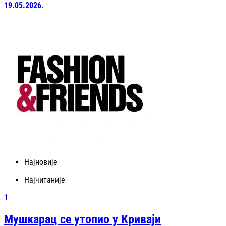
19.05.2026.
Најновије
Најчитаније
1
Мушкарац се утопио у Криваји