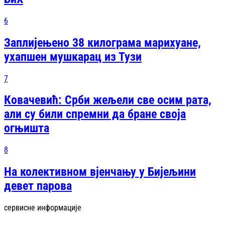
6
Заплијењено 38 килограма марихуане,
ухапшен мушкарац из Тузи
7
Ковачевић: Срби жељели све осим рата,
али су били спремни да бране своја
огњишта
8
На колективном вјенчању у Бијељини
девет парова
сервисне информације