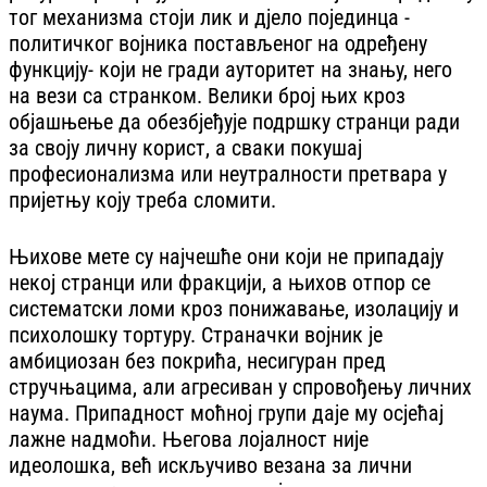
тог механизма стоји лик и дјело појединца -
политичког војника постављеног на одређену
функцију- који не гради ауторитет на знању, него
на вези са странком. Велики број њих кроз
објашњење да обезбјеђује подршку странци ради
за своју личну корист, а сваки покушај
професионализма или неутралности претвара у
пријетњу коју треба сломити.
Њихове мете су најчешће они који не припадају
некој странци или фракцији, а њихов отпор се
систематски ломи кроз понижавање, изолацију и
психолошку тортуру. Страначки војник је
амбициозан без покрића, несигуран пред
стручњацима, али агресиван у спровођењу личних
наума. Припадност моћној групи даје му осјећај
лажне надмоћи. Његова лојалност није
идеолошка, већ искључиво везана за лични