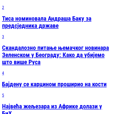
2
Тиса номиновала Андраша Баку за
предсједника државе
3
Скандалозно питање њемачког новинара
Зеленском у Београду: Како да убијемо
што више Руса
4
Бајдену се карцином проширио на кости
5
Највећа жељезара из Африке долази у
БиХ