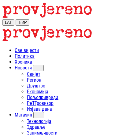
|
LAT
ЋИР
Све вијести
Политика
Хроника
Новости
Свијет
Регион
Друштво
Економија
Пољопривреда
РеТТровизор
Изјава дана
Магазин
Технологија
Здравље
Занимљивости