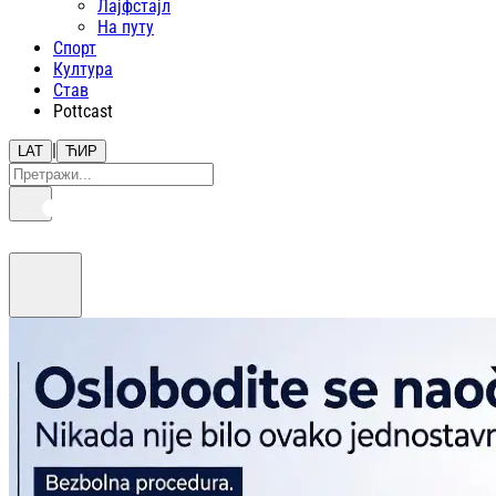
Лајфстajл
На путу
Спорт
Култура
Став
Pottcast
|
LAT
ЋИР