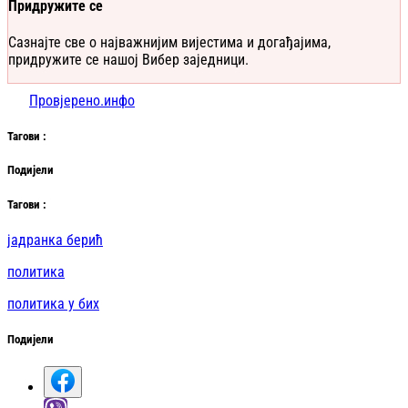
Придружите се
Сазнајте све о најважнијим вијестима и догађајима,
придружите се нашој Вибер заједници.
Провјерено.инфо
Таг
ови
:
Подијели
Таг
ови
:
јадранка берић
политика
политика у бих
Подијели