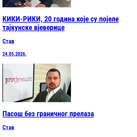
КИКИ-РИКИ, 20 година које су појеле
тајкунске вјеверице
Став
24.05.2026.
Пасош без граничног прелаза
Став