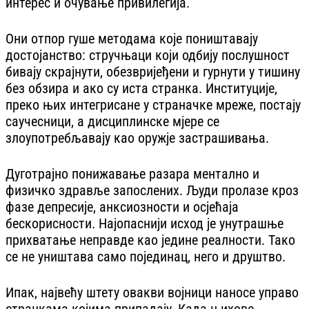
интерес и очување привилегија.
Они отпор гуше методама које поништавају
достојанство: стручњаци који одбију послушност
бивају скрајнути, обезвријеђени и гурнути у тишину
без обзира и ако су иста странка. Институције,
преко њих интегрисане у страначке мреже, постају
саучесници, а дисциплинске мјере се
злоупотребљавају као оружје застрашивања.
Дуготрајно понижавање разара ментално и
физичко здравље запослених. Људи пролазе кроз
фазе депресије, анксиозности и осјећаја
бескорисности. Најопаснији исход је унутрашње
прихватање неправде као једине реалности. Тако
се не уништава само појединац, него и друштво.
Ипак, највећу штету овакви војници наносе управо
странкама којима припадају. Када њихове