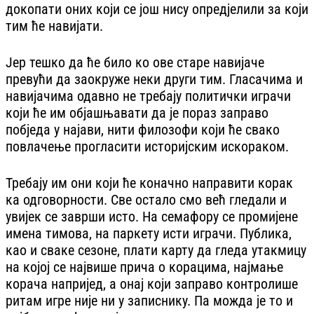
докопати оних који се још нису опредјелили за који
тим ће навијати.
Јер тешко да ће било ко ове старе навијаче
превући да заокруже неки други тим. Гласачима и
навијачима одавно не требају политички играчи
који ће им објашњавати да је пораз заправо
побједа у најави, нити филозофи који ће свако
повлачење прогласити историјским искораком.
Требају им они који ће коначно направити корак
ка одговорности. Све остало смо већ гледали и
увијек се заврши исто. На семафору се промијене
имена тимова, на паркету исти играчи. Публика,
као и сваке сезоне, плати карту да гледа утакмицу
на којој се највише прича о корацима, најмање
корача напријед, а онај који заправо контролише
ритам игре није ни у записнику. Па можда је то и