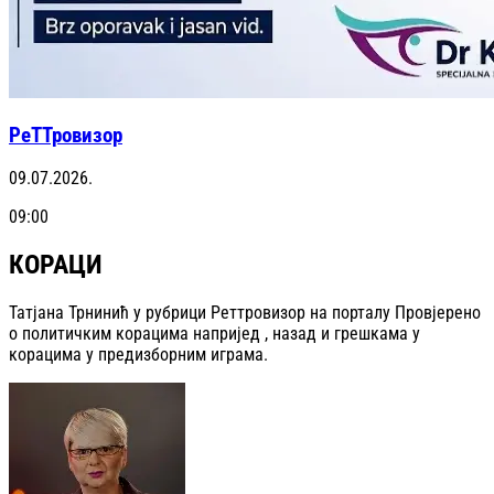
РеТТровизор
09.07.2026.
09:00
КОРАЦИ
Татјана Трнинић у рубрици Реттровизор на порталу Провјерено
о политичким корацима напријед , назад и грешкама у
корацима у предизборним играма.