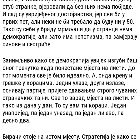
стуб странке, вјеровали да без њих нема побједе.
И сад су увријеђеног достојанства, јер сви би у
првих пет, али неки не би требало да буду ни у 50.
Тако су себи у браду мрмљали да у странци нема
демократије, али зато има непотизма, па замјерају
синове и сестриће.
Занимљиво како се демократија увијек изгуби баш
оног тренутка када понестане мјеста на листи. До
тог момента све је било идеално. А, онда крену и
грешке у корацима. Једни улазе, други излазе,
оснивају партије, пријете одавањем строго чуваних
страначких тајни. Све то зарад мјеста на листи. И
тако из дана у дан. То су вам ти кораци. Један
унапријед, па један уназад, па један лијево, па
десно два.
Бирачи стоје на истом мјесту. Стратегија је како се