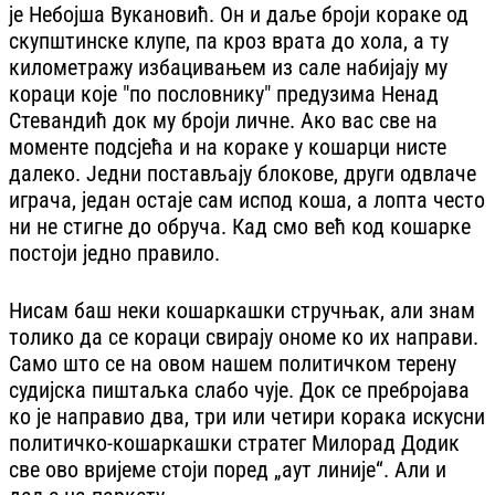
је Небојша Вукановић. Он и даље броји кораке од
скупштинске клупе, па кроз врата до хола, а ту
километражу избацивањем из сале набијају му
кораци које "по пословнику" предузима Ненад
Стевандић док му броји личне. Ако вас све на
моменте подсјећа и на кораке у кошарци нисте
далеко. Једни постављају блокове, други одвлаче
играча, један остаје сам испод коша, а лопта често
ни не стигне до обруча. Кад смо већ код кошарке
постоји једно правило.
Нисам баш неки кошаркашки стручњак, али знам
толико да се кораци свирају ономе ко их направи.
Само што се на овом нашем политичком терену
судијска пиштаљка слабо чује. Док се пребројава
ко је направио два, три или четири корака искусни
политичко-кошаркашки стратег Милорад Додик
све ово вријеме стоји поред „аут линије“. Али и