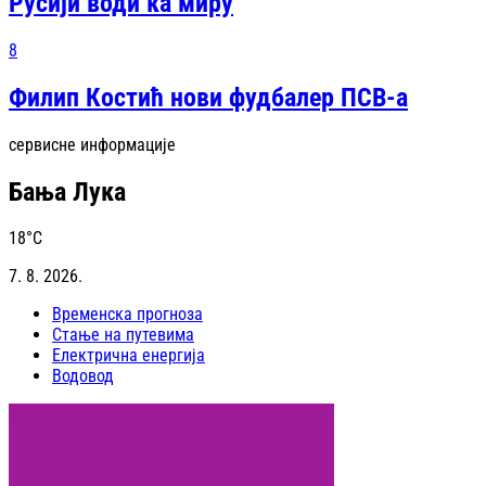
Русији води ка миру
8
Филип Костић нови фудбалер ПСВ-а
сервисне информације
Бања Лука
18
°C
7. 8. 2026.
Временска прогноза
Стање на путевима
Електрична енергија
Водовод