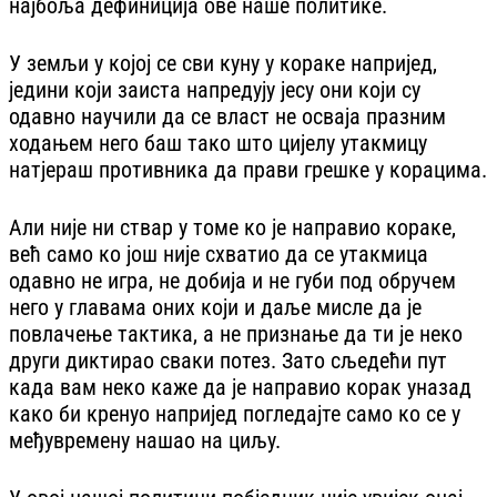
најбоља дефиниција ове наше политике.
У земљи у којој се сви куну у кораке напријед,
једини који заиста напредују јесу они који су
одавно научили да се власт не осваја празним
ходањем него баш тако што цијелу утакмицу
натјераш противника да прави грешке у корацима.
Али није ни ствар у томе ко је направио кораке,
већ само ко још није схватио да се утакмица
одавно не игра, не добија и не губи под обручем
него у главама оних који и даље мисле да је
повлачење тактика, а не признање да ти је неко
други диктирао сваки потез. Зато сљедећи пут
када вам неко каже да је направио корак уназад
како би кренуо напријед погледајте само ко се у
међувремену нашао на циљу.