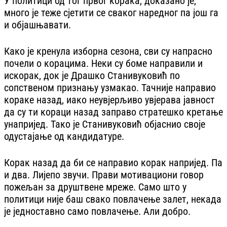
У политици од тог првог корака, доказано је,
много је теже сјетити се сваког наредног па још га
и објашњавати.
Како је кренула изборна сезона, сви су напрасно
почели о корацима. Неки су боме направили и
искорак, док је Драшко Станивуковић по
сопственом признању узмакао. Тачније направио
кораке назад, иако неувјерљиво увјерава јавност
да су ти кораци назад заправо стратешко кретање
унапријед. Тако је Станивуковић објаснио своје
одустајање од кандидатуре.
Корак назад да би се направио корак напријед. Па
и два. Лијепо звучи. Прави мотивациони говор
пожељан за друштвене мреже. Само што у
политици није баш свако повлачење залет, некада
је једноставно само повлачење. Али добро.