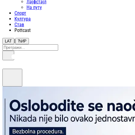
Лајфстajл
На путу
Спорт
Култура
Став
Pottcast
|
LAT
ЋИР