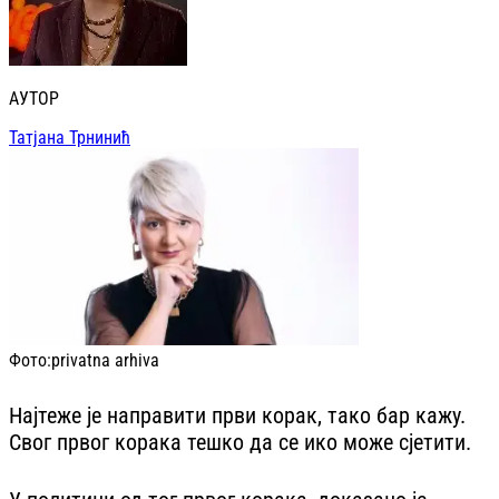
АУТОР
Татјана Трнинић
Фото:
privatna arhiva
Најтеже је направити први корак, тако бар кажу.
Свог првог корака тешко да се ико може сјетити.