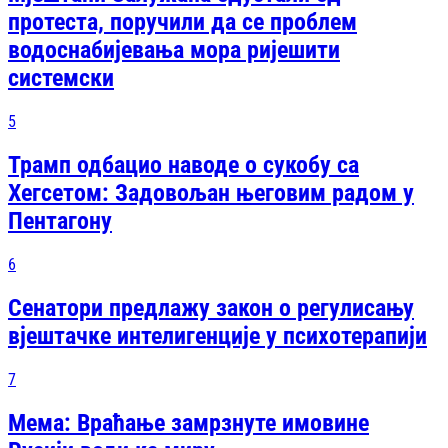
протеста, поручили да се проблем
водоснабијевања мора ријешити
системски
5
Трамп одбацио наводе о сукобу са
Хегсетом: Задовољан његовим радом у
Пентагону
6
Сенатори предлажу закон о регулисању
вјештачке интелигенције у психотерапији
7
Мема: Враћање замрзнуте имовине