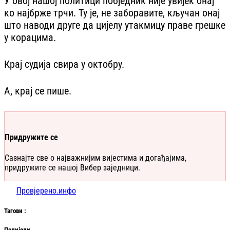
У овој нашој политици побједник није увијек онај
ко најбрже трчи. Ту је, не заборавите, кључан онај
што наводи друге да цијелу утакмицу праве грешке
у корацима.
Крај судија свира у октобру.
А, крај се пише.
Придружите се
Сазнајте све о најважнијим вијестима и догађајима,
придружите се нашој Вибер заједници.
Провјерено.инфо
Таг
ови
:
Подијели