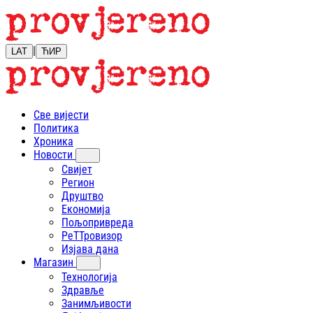
|
LAT
ЋИР
Све вијести
Политика
Хроника
Новости
Свијет
Регион
Друштво
Економија
Пољопривреда
РеТТровизор
Изјава дана
Магазин
Технологија
Здравље
Занимљивости