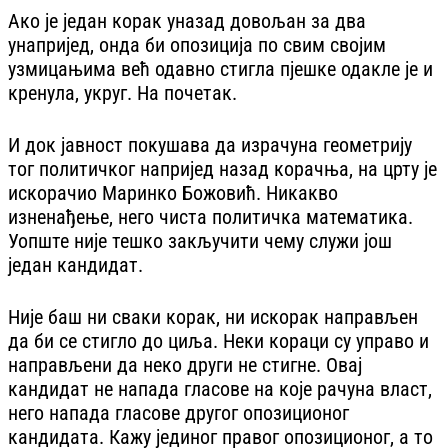
Ако је један корак уназад довољан за два
унапријед, онда би опозиција по свим својим
узмицањима већ одавно стигла пјешке одакле је и
кренула, укруг. На почетак.
И док јавност покушава да израчуна геометрију
тог политичког напријед назад корачња, на црту је
искорачио Маринко Божовић. Никакво
изненађење, него чиста политичка математика.
Уопште није тешко закључити чему служи још
један кандидат.
Није баш ни сваки корак, ни искорак направљен
да би се стигло до циља. Неки кораци су управо и
направљени да неко други не стигне. Овај
кандидат не напада гласове на које рачуна власт,
него напада гласове другог опозиционог
кандидата. Кажу јединог правог опозиционог, а то