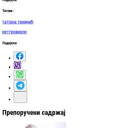
Таг
ови
:
татјана трнинић
реттровизор
Подијели
Препоручени садржај