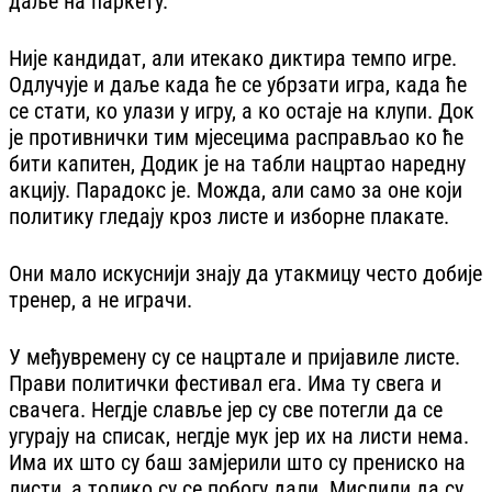
даље на паркету.
Није кандидат, али итекако диктира темпо игре.
Одлучује и даље када ће се убрзати игра, када ће
се стати, ко улази у игру, а ко остаје на клупи. Док
је противнички тим мјесецима расправљао ко ће
бити капитен, Додик је на табли нацртао наредну
акцију. Парадокс је. Можда, али само за оне који
политику гледају кроз листе и изборне плакате.
Они мало искуснији знају да утакмицу често добије
тренер, а не играчи.
У међувремену су се нацртале и пријавиле листе.
Прави политички фестивал ега. Има ту свега и
свачега. Негдје славље јер су све потегли да се
угурају на списак, негдје мук јер их на листи нема.
Има их што су баш замјерили што су прениско на
листи, а толико су се побогу дали. Мислили да су