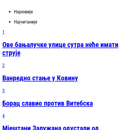
Најновије
Најчитаније
1
Ове бањалучке улице сутра неће имати
струје
2
Ванредно стање у Ковину
3
Борац славио против Витебска
4
Мјештани Залужана одустали од