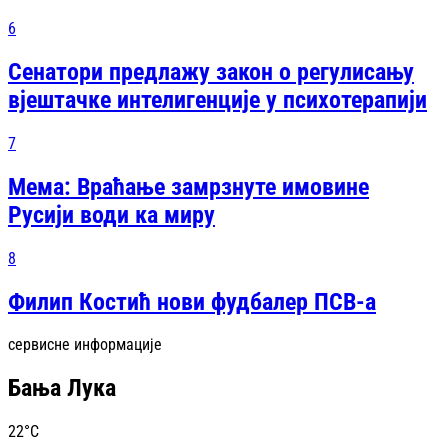
6
Сенатори предлажу закон о регулисању
вјештачке интелигенције у психотерапији
7
Мема: Враћање замрзнуте имовине
Русији води ка миру
8
Филип Костић нови фудбалер ПСВ-а
сервисне информације
Бања Лука
22
°C