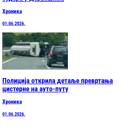
Хроника
01.06.2026.
Полиција открила детаље превртања
цистерне на ауто-путу
Хроника
01.06.2026.