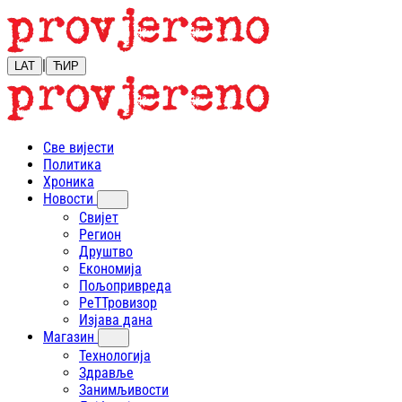
|
LAT
ЋИР
Све вијести
Политика
Хроника
Новости
Свијет
Регион
Друштво
Економија
Пољопривреда
РеТТровизор
Изјава дана
Магазин
Технологија
Здравље
Занимљивости