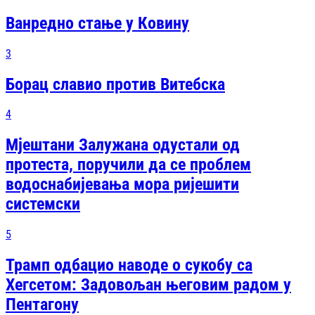
Ванредно стање у Ковину
3
Борац славио против Витебска
4
Мјештани Залужана одустали од
протеста, поручили да се проблем
водоснабијевања мора ријешити
системски
5
Трамп одбацио наводе о сукобу са
Хегсетом: Задовољан његовим радом у
Пентагону