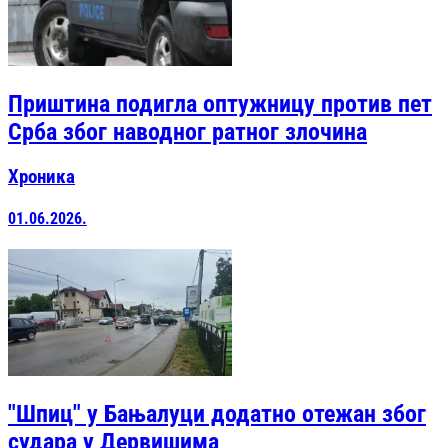
Приштина подигла оптужницу против пет
Срба због наводног ратног злочина
Хроника
01.06.2026.
"Шпиц" у Бањалуци додатно отежан због
судара у Дервишима