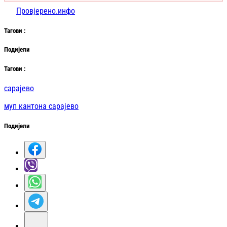
Провјерено.инфо
Таг
ови
:
Подијели
Таг
ови
:
сарајево
муп кантона сарајево
Подијели