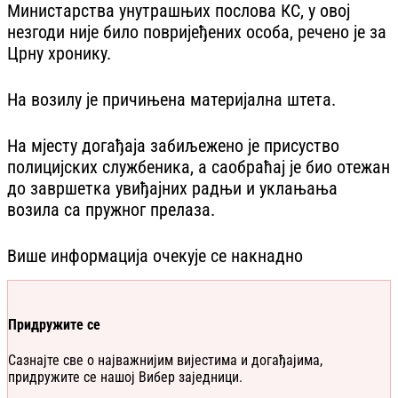
Министарства унутрашњих послова КС, у овој
незгоди није било повријеђених особа, речено је за
Црну хронику.
На возилу је причињена материјална штета.
На мјесту догађаја забиљежено је присуство
полицијских службеника, а саобраћај је био отежан
до завршетка увиђајних радњи и уклањања
возила са пружног прелаза.
Више информација очекује се накнадно
Придружите се
Сазнајте све о најважнијим вијестима и догађајима,
придружите се нашој Вибер заједници.