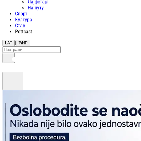
Лајфстajл
На путу
Спорт
Култура
Став
Pottcast
|
LAT
ЋИР