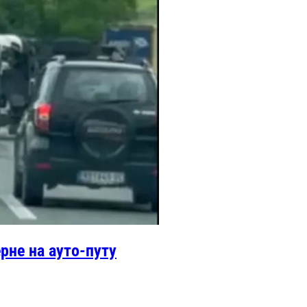
рне на ауто-путу