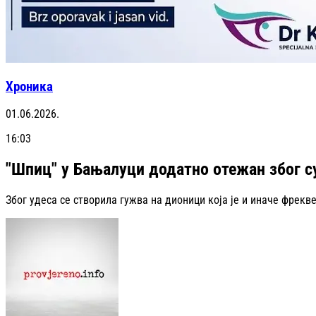
Хроника
01.06.2026.
16:03
"Шпиц" у Бањалуци додатно отежан због 
Због удеса се створила гужва на дионици која је и иначе фрекве