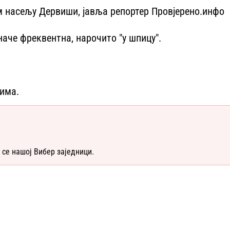
м насељу Дервиши, јавља репортер Провјерено.инфо
иначе фреквентна, нарочито "у шпицу".
нима.
 се нашој Вибер заједници.