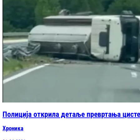
Полиција открила детаље превртања цисте
Хроника