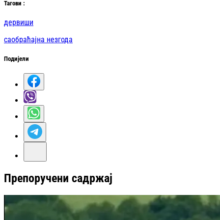
Таг
ови
:
дервиши
саобраћајна незгода
Подијели
Препоручени садржај