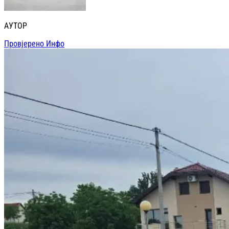
АУТОР
Провјерено Инфо