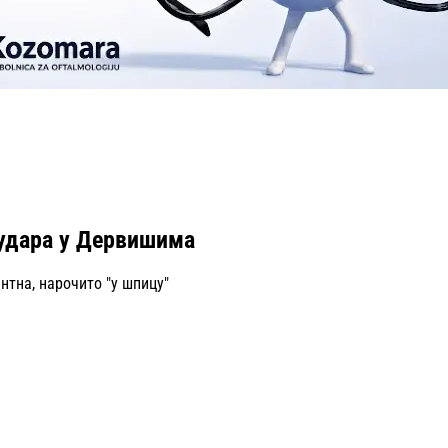
судара у Дервишима
нтна, нарочито "у шпицу"