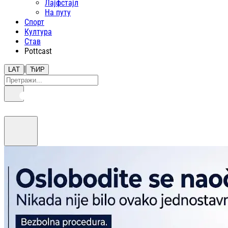
Лајфстajл
На путу
Спорт
Култура
Став
Pottcast
|
LAT
ЋИР