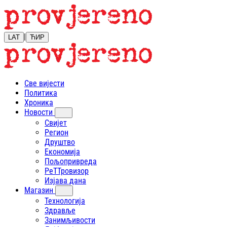
|
LAT
ЋИР
Све вијести
Политика
Хроника
Новости
Свијет
Регион
Друштво
Економија
Пољопривреда
РеТТровизор
Изјава дана
Магазин
Технологија
Здравље
Занимљивости