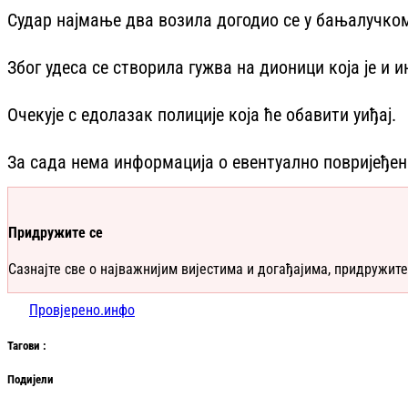
Судар најмање два возила догодио се у бањалучко
Због удеса се створила гужва на дионици која је и 
Очекује с едолазак полиције која ће обавити уиђај.
За сада нема информација о евентуално повријеђе
Придружите се
Сазнајте све о најважнијим вијестима и догађајима, придружите
Провјерено.инфо
Таг
ови
:
Подијели