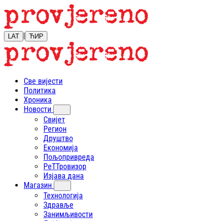
|
LAT
ЋИР
Све вијести
Политика
Хроника
Новости
Свијет
Регион
Друштво
Економија
Пољопривреда
РеТТровизор
Изјава дана
Магазин
Технологија
Здравље
Занимљивости