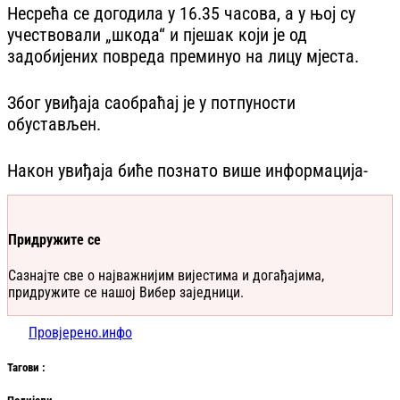
Несрећа се догодила у 16.35 часова, а у њој су
учествовали „шкода“ и пјешак који је од
задобијених повреда преминуо на лицу мјеста.
Због увиђаја саобраћај је у потпуности
обустављен.
Након увиђаја биће познато више информација-
Придружите се
Сазнајте све о најважнијим вијестима и догађајима,
придружите се нашој Вибер заједници.
Провјерено.инфо
Таг
ови
: