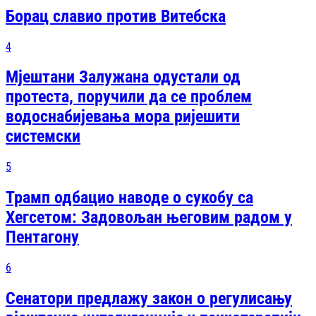
Борац славио против Витебска
4
Мјештани Залужана одустали од
протеста, поручили да се проблем
водоснабијевања мора ријешити
системски
5
Трамп одбацио наводе о сукобу са
Хегсетом: Задовољан његовим радом у
Пентагону
6
Сенатори предлажу закон о регулисању