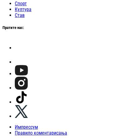
Спорт
Култура
Став
Пратите нас:
Импрессум
Правило коментарисања