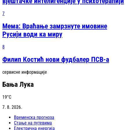
вјештачке интелигенције у психотерапији
7
Мема: Враћање замрзнуте имовине
Русији води ка миру
8
Филип Костић нови фудбалер ПСВ-а
сервисне информације
Бања Лука
19
°C
7. 8. 2026.
Временска прогноза
Стање на путевима
Електрична енергија