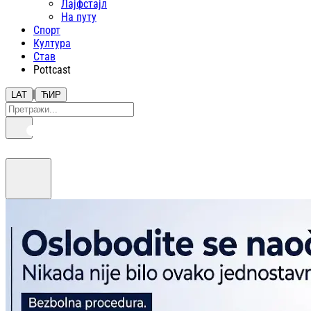
Лајфстajл
На путу
Спорт
Култура
Став
Pottcast
|
LAT
ЋИР