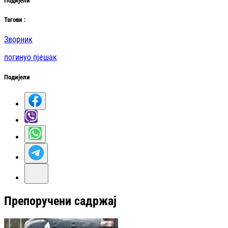
Подијели
Таг
ови
:
Зворник
погинуо пјешак
Подијели
Препоручени садржај