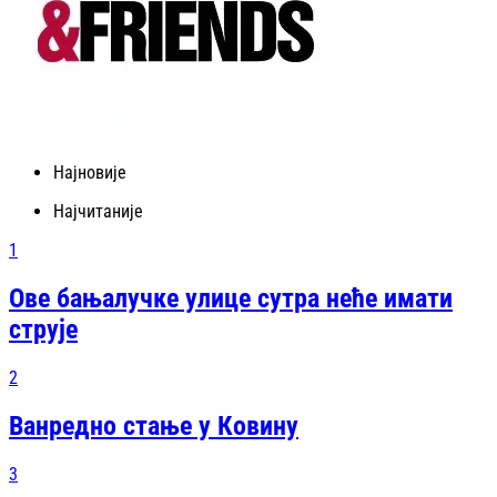
Најновије
Најчитаније
1
Ове бањалучке улице сутра неће имати
струје
2
Ванредно стање у Ковину
3