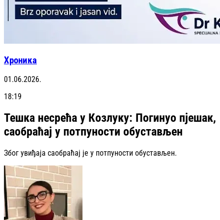
Хроника
01.06.2026.
18:19
Тешка несрећа у Козлуку: Погинуо пјешак,
саобраћај у потпуности обустављен
Због увиђаја саобраћај је у потпуности обустављен.