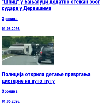
"Шпиц" у Бањалуци додатно отежан због
судара у Дервишима
Хроника
01.06.2026.
Полиција открила детаље превртања
цистерне на ауто-путу
Хроника
01.06.2026.