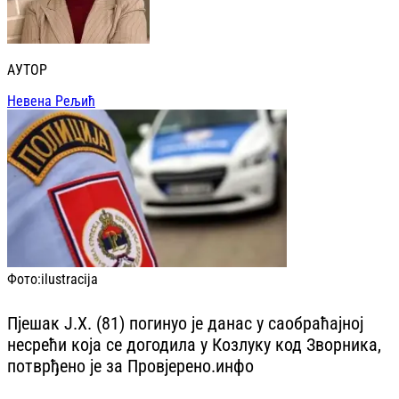
АУТОР
Невена Рељић
Фото:
ilustracija
Пјешак Ј.Х. (81) погинуо је данас у саобраћајној
несрећи која се догодила у Козлуку код Зворника,
потврђено је за Провјерено.инфо