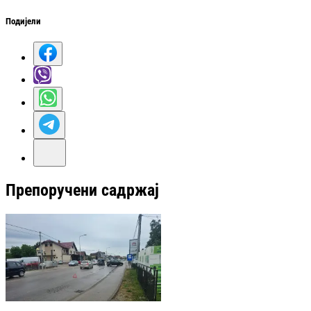
Подијели
Препоручени садржај