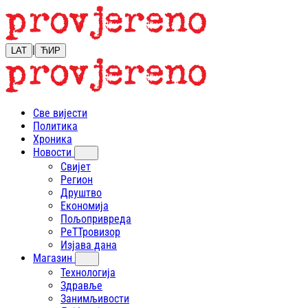
|
LAT
ЋИР
Све вијести
Политика
Хроника
Новости
Свијет
Регион
Друштво
Економија
Пољопривреда
РеТТровизор
Изјава дана
Магазин
Технологија
Здравље
Занимљивости