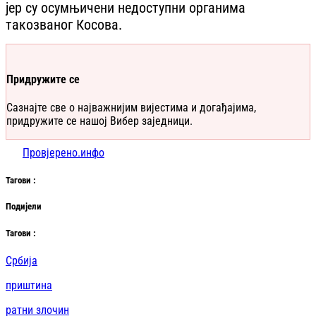
јер су осумњичени недоступни органима
такозваног Косова.
Придружите се
Сазнајте све о најважнијим вијестима и догађајима,
придружите се нашој Вибер заједници.
Провјерено.инфо
Таг
ови
:
Подијели
Таг
ови
:
Србија
приштина
ратни злочин