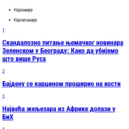
Најновије
Најчитаније
1
Скандалозно питање њемачког новинара
Зеленском у Београду: Како да убијемо
што више Руса
2
Бајдену се карцином проширио на кости
3
Највећа жељезара из Африке долази у
БиХ