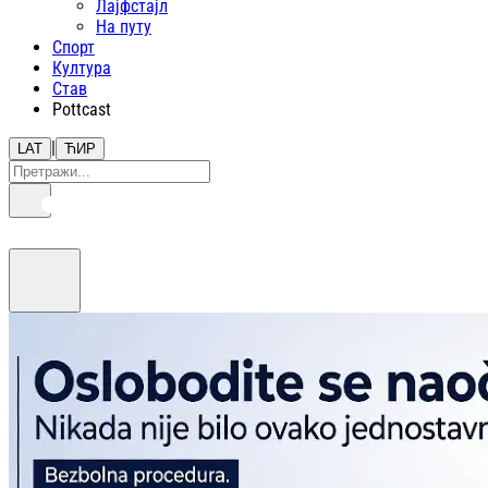
Лајфстajл
На путу
Спорт
Култура
Став
Pottcast
|
LAT
ЋИР