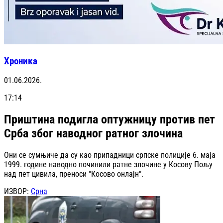
Хроника
01.06.2026.
17:14
Приштина подигла оптужницу против пет
Срба због наводног ратног злочина
Они се сумњиче да су као припадници српске полиције 6. маја
1999. године наводно починили ратне злочине у Косову Пољу
над пет цивила, преноси "Косово онлајн".
ИЗВОР:
Срна