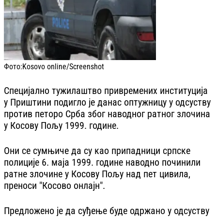
Фото:
Kosovo online/Screenshot
Специјално тужилаштво привремених институција
у Приштини подигло је данас оптужницу у одсуству
против петоро Срба због наводног ратног злочина
у Косову Пољу 1999. године.
Они се сумњиче да су као припадници српске
полиције 6. маја 1999. године наводно починили
ратне злочине у Косову Пољу над пет цивила,
преноси "Косово онлајн".
Предложено је да суђење буде одржано у одсуству