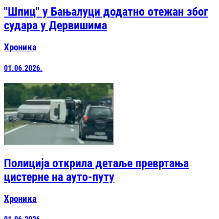
"Шпиц" у Бањалуци додатно отежан због
судара у Дервишима
Хроника
01.06.2026.
Полиција открила детаље превртања
цистерне на ауто-путу
Хроника