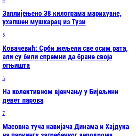
4
Заплијењено 38 килограма марихуане,
ухапшен мушкарац из Тузи
5
Ковачевић: Срби жељели све осим рата,
али су били спремни да бране своја
огњишта
6
На колективном вјенчању у Бијељини
девет парова
7
Масовна туча навијача Динама и Хајдука
на паркингу загребачког аеродрома