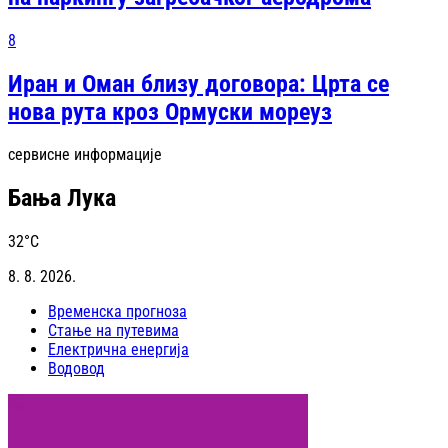
8
Иран и Оман близу договора: Црта се
нова рута кроз Ормуски мореуз
сервисне информације
Бања Лука
32
°C
8. 8. 2026.
Временска прогноза
Стање на путевима
Електрична енергија
Водовод