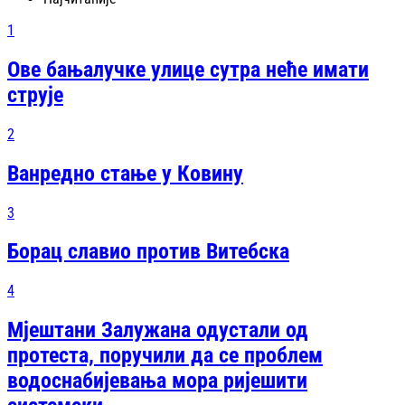
1
Ове бањалучке улице сутра неће имати
струје
2
Ванредно стање у Ковину
3
Борац славио против Витебска
4
Мјештани Залужана одустали од
протеста, поручили да се проблем
водоснабијевања мора ријешити