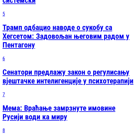
системски
5
Трамп одбацио наводе о сукобу са
Хегсетом: Задовољан његовим радом у
Пентагону
6
Сенатори предлажу закон о регулисању
вјештачке интелигенције у психотерапији
7
Мема: Враћање замрзнуте имовине
Русији води ка миру
8