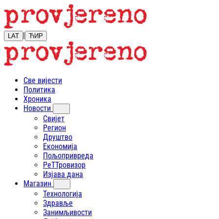
|
LAT
ЋИР
Све вијести
Политика
Хроника
Новости
Свијет
Регион
Друштво
Економија
Пољопривреда
РеТТровизор
Изјава дана
Магазин
Технологија
Здравље
Занимљивости