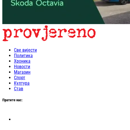
Све вијести
Политика
Хроника
Новости
Магазин
Спорт
Култура
Став
Пратите нас: