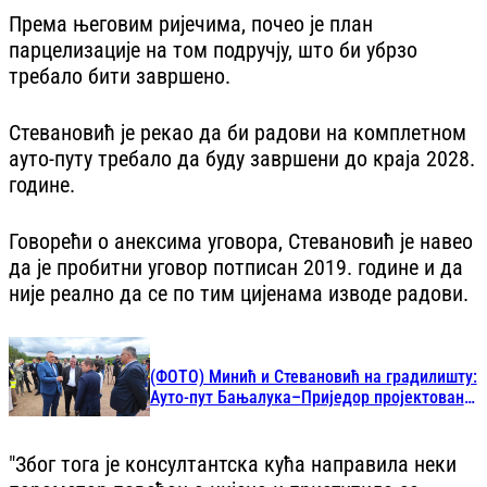
Према његовим ријечима, почео је план
парцелизације на том подручју, што би убрзо
требало бити завршено.
Стевановић је рекао да би радови на комплетном
ауто-путу требало да буду завршени до краја 2028.
године.
Говорећи о анексима уговора, Стевановић је навео
да је пробитни уговор потписан 2019. године и да
није реално да се по тим цијенама изводе радови.
(ФОТО) Минић и Стевановић на градилишту:
Ауто-пут Бањалука–Приједор пројектован
за брзине до 130 км/х
"Због тога је консултантска кућа направила неки