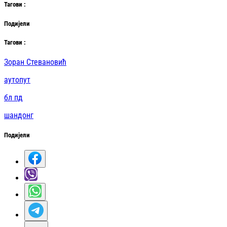
Таг
ови
:
Подијели
Таг
ови
:
Зоран Стевановић
аутопут
бл пд
шандонг
Подијели