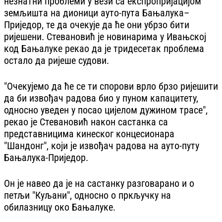
незнатни проблеми у вези са експропријацијом
земљишта на дионици ауто-пута Бањалука–
Приједор, те да очекује да ће они убрзо бити
ријешени. Стевановић је новинарима у Ивањској
код Бањалуке рекао да је тридесетак проблема
остало да ријеше судови.
"Очекујемо да ће се ти спорови врло брзо ријешити
да би извођач радова био у пуном капацитету,
односно уведен у посао цијелом дужином трасе",
рекао је Стевановић након састанка са
представницима кинеског концесионара
"Шандонг", који је извођач радова на ауто-путу
Бањалука-Приједор.
Он је навео да је на састанку разговарано и о
петљи "Куљани", односно о пркључку на
обилазницу око Бањалуке.