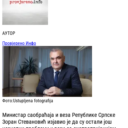
АУТОР
Провјерено Инфо
Фото:
Ustupljena fotografija
Министар саобраћаја и веза Републике Српске
Зоран Стевановић изјавио је да су остали још