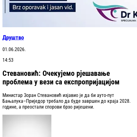
Друштво
01.06.2026.
14:53
Стевановић: Очекујемо рјешавање
проблема у вези са експропријацијом
Министар Зоран Стевановић изјавио је да би ауто-пут
Бањалука–Приједор требало да буде завршен до краја 2028.
године, а преостали спорови брзо ријешени.