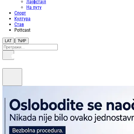
Лајфстajл
На путу
Спорт
Култура
Став
Pottcast
|
LAT
ЋИР