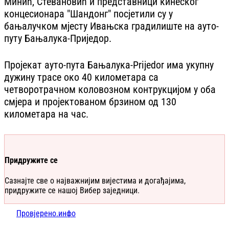
Минић, Стевановић и представници кинеског
концесионара "Шандонг" посјетили су у
бањалучком мјесту Ивањска градилиште на ауто-
путу Бањалука-Приједор.
Пројекат ауто-пута Бањалука-Priјedor има укупну
дужину трасе око 40 километара са
четворотрачном коловозном контрукцијом у оба
смјера и пројектованом брзином од 130
километара на час.
Придружите се
Сазнајте све о најважнијим вијестима и догађајима,
придружите се нашој Вибер заједници.
Провјерено.инфо