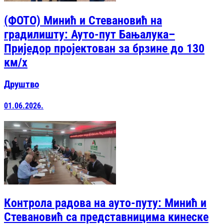
(ФОТО) Минић и Стевановић на
градилишту: Ауто-пут Бањалука–
Приједор пројектован за брзине до 130
км/х
Друштво
01.06.2026.
Контрола радова на ауто-путу: Минић и
Стевановић са представницима кинеске