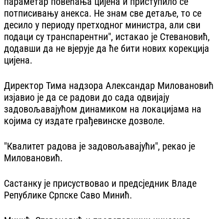
параметар повећања цијена и приступило се
потписивању анекса. Не знам све детаље, то се
десило у периоду претходног министра, али сви
подаци су транспарентни", истакао је Стевановић,
додавши да не вјерује да ће бити нових корекција
цијена.
Директор Тима надзора Александар Миловановић
изјавио је да се радови до сада одвијају
задовољавајућом динамиком на локацијама на
којима су издате грађевинске дозволе.
"Квалитет радова је задовољавајући", рекао је
Миловановић.
Састанку је присуствовао и предсједник Владе
Републике Српске Саво Минић.