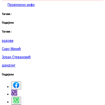
Провјерено.инфо
Таг
ови
:
Подијели
Таг
ови
:
радови
Саво Минић
Зоран Стевановић
шандонг
Подијели