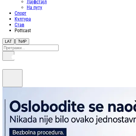
Лајфстajл
На путу
Спорт
Култура
Став
Pottcast
|
LAT
ЋИР