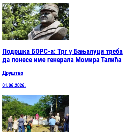
Подршка БОРС-а: Трг у Бањалуци треба
да понесе име генерала Момира Талића
Друштво
01.06.2026.