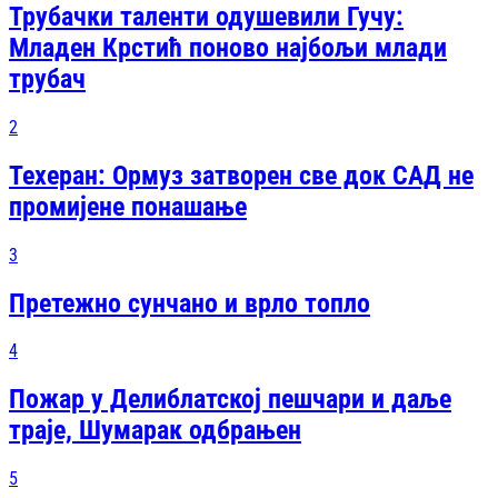
Трубачки таленти одушевили Гучу:
Младен Крстић поново најбољи млади
трубач
2
Техеран: Ормуз затворен све док САД не
промијене понашање
3
Претежно сунчано и врло топло
4
Пожар у Делиблатској пешчари и даље
траје, Шумарак одбрањен
5