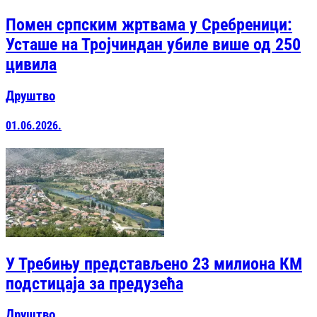
Помен српским жртвама у Сребреници:
Усташе на Тројчиндан убиле више од 250
цивила
Друштво
01.06.2026.
У Требињу представљено 23 милиона КМ
подстицаја за предузећа
Друштво