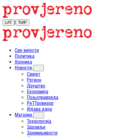
|
LAT
ЋИР
Све вијести
Политика
Хроника
Новости
Свијет
Регион
Друштво
Економија
Пољопривреда
РеТТровизор
Изјава дана
Магазин
Технологија
Здравље
Занимљивости