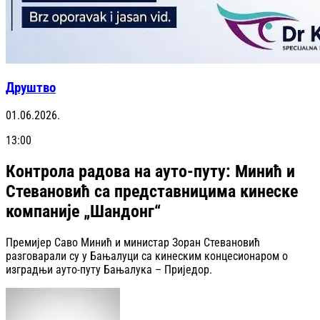
Друштво
01.06.2026.
13:00
Контрола радова на ауто-путу: Минић и
Стевановић са представницима кинеске
компаније „Шандонг“
Премијер Саво Минић и министар Зоран Стевановић
разговарали су у Бањалуци са кинеским концесионаром о
изградњи ауто-путу Бањалука – Приједор.