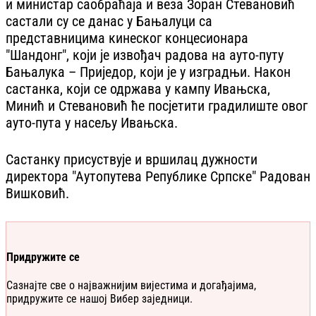
и министар саобраћаја и веза Зоран Стевановић
састали су се данас у Бањалуци са
представницима кинеског концесионара
"Шандонг", који је извођач радова на ауто-путу
Бањалука – Приједор, који је у изградњи. Након
састанка, који се одржава у кампу Ивањска,
Минић и Стевановић ће посјетити градилиште овог
ауто-пута у насељу Ивањска.
Састанку присуствује и вршилац дужности
директора "Аутопутева Републике Српске" Радован
Вишковић.
Придружите се
Сазнајте све о најважнијим вијестима и догађајима,
придружите се нашој Вибер заједници.