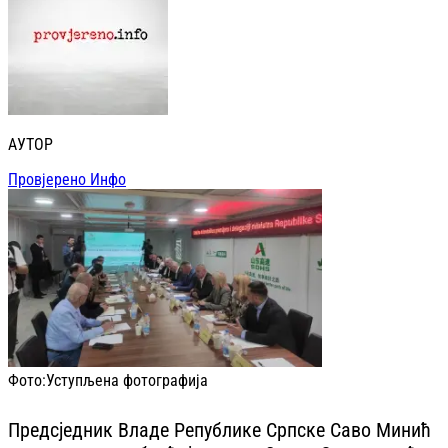
АУТОР
Провјерено Инфо
Фото:
Уступљена фотографија
Предсједник Владе Републике Српске Саво Минић