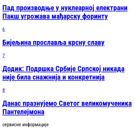
Пад производње у нуклеарној електрани
Пакш угрожава мађарску форинту
6
Бијељина прославља крсну славу
7
Додик: Подршка Србије Српској никада
није била снажнија и конкретнија
8
Данас празнујемо Светог великомученика
Пантелејмона
сервисне информације