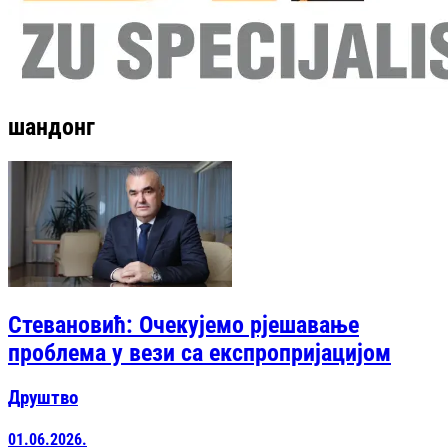
шандонг
Стевановић: Очекујемо рјешавање
проблема у вези са експропријацијом
Друштво
01.06.2026.