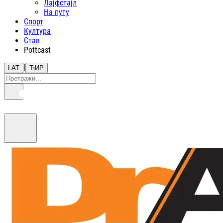
Лајфстajл
На путу
Спорт
Култура
Став
Pottcast
|
LAT
ЋИР