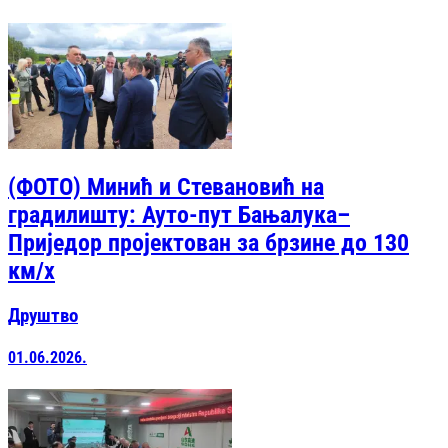
(ФОТО) Минић и Стевановић на
градилишту: Ауто-пут Бањалука–
Приједор пројектован за брзине до 130
км/х
Друштво
01.06.2026.