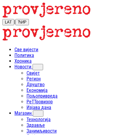
|
LAT
ЋИР
Све вијести
Политика
Хроника
Новости
Свијет
Регион
Друштво
Економија
Пољопривреда
РеТТровизор
Изјава дана
Магазин
Технологија
Здравље
Занимљивости