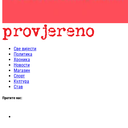
Све вијести
Политика
Хроника
Новости
Магазин
Спорт
Култура
Став
Пратите нас: