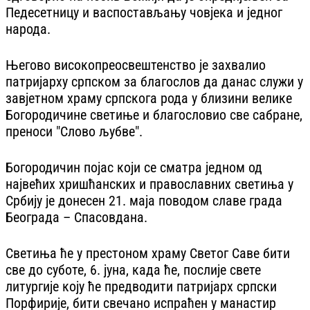
Педесетницу и васпостављању човјека и једног
народа.
Његово високопреосвештенство је захвалио
патријарху српском за благослов да данас служи у
завјетном храму српскога рода у близини велике
Богородичине светиње и благословио све сабране,
преноси "Слово љубве".
Богородичин појас који се сматра једном од
највећих хришћанских и православних светиња у
Србију је донесен 21. маја поводом славе града
Београда – Спасовдана.
Светиња ће у престоном храму Светог Саве бити
све до суботе, 6. јуна, када ће, послије свете
литургије коју ће предводити патријарх српски
Порфирије, бити свечано испраћен у манастир