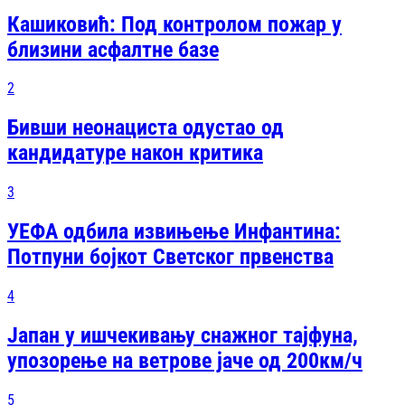
Кашиковић: Под контролом пожар у
близини асфалтне базе
2
Бивши неонациста одустао од
кандидатуре након критика
3
УЕФА одбила извињење Инфантина:
Потпуни бојкот Светског првенства
4
Јапан у ишчекивању снажног тајфуна,
упозорење на ветрове јаче од 200км/ч
5