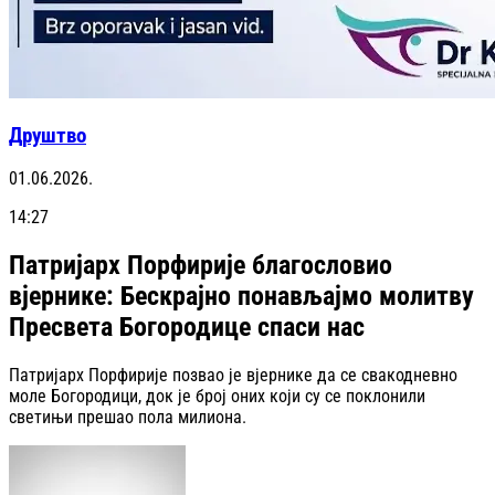
Друштво
01.06.2026.
14:27
Патријарх Порфирије благословио
вјернике: Бескрајно понављајмо молитву
Пресвета Богородице спаси нас
Патријарх Порфирије позвао је вјернике да се свакодневно
моле Богородици, док је број оних који су се поклонили
светињи прешао пола милиона.