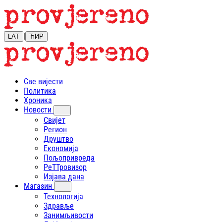
|
LAT
ЋИР
Све вијести
Политика
Хроника
Новости
Свијет
Регион
Друштво
Економија
Пољопривреда
РеТТровизор
Изјава дана
Магазин
Технологија
Здравље
Занимљивости