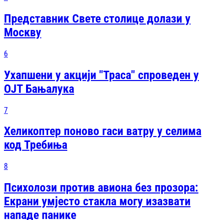
Представник Свете столице долази у
Москву
6
Ухапшени у акцији "Траса" спроведен у
ОЈТ Бањалука
7
Хеликоптер поново гаси ватру у селима
код Требиња
8
Психолози против авиона без прозора:
Екрани умјесто стакла могу изазвати
нападе панике