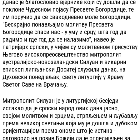
данас је благословио вјернике који су дошли да се
поклоне Чудесном појасу Пресвете Богородице, те
им поручио да се свакодневно моле Богородици.
"Бескрајно понављајмо молитву Пресвета
Богородице спаси нас - у уму и срцу, шта год да
радимо и где год да се налазимо", навео је
патријарх српски, у чијем су молитвеном присуству
Његово високопреосвештенство митрополит
аустралијско-новозеландски Силуан и викарни
епископ липљански Доситеј служили данас, на
Духовски понедјељак, свету литургију у Храму
Светог Саве на Врачању.
Митрополит Силуан је у литургијској бесједи
истакао да је српски народ ових дана јасно,
својом молитвом и срцима, стрпљењем и љубављу
према великој светињи која му је дошла и дубоком
оријентацијом према ономе што је истина -
одговорио на позив Божији да је опредијељен за