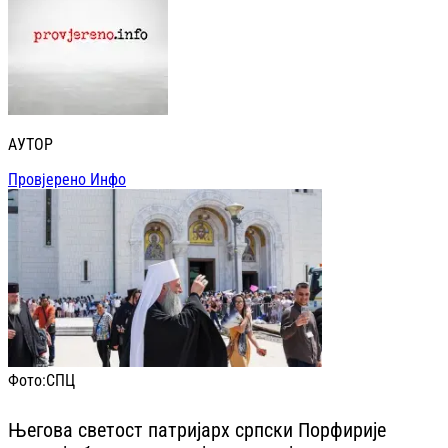
АУТОР
Провјерено Инфо
Фото:
СПЦ
Његова светост патријарх српски Порфирије