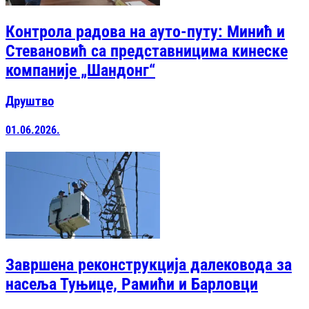
Контрола радова на ауто-путу: Минић и
Стевановић са представницима кинеске
компаније „Шандонг“
Друштво
01.06.2026.
Завршена реконструкција далековода за
насеља Туњице, Рамићи и Барловци