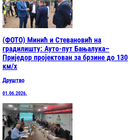
(ФОТО) Минић и Стевановић на
градилишту: Ауто-пут Бањалука–
Приједор пројектован за брзине до 130
км/х
Друштво
01.06.2026.