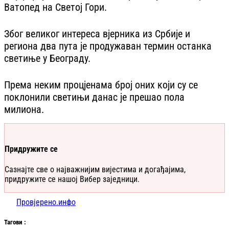
Ватопед на Светој Гори.
Због великог интереса вјерника из Србије и
региона два пута је продужаван термин останка
светиње у Београду.
Према неким процјенама број оних који су се
поклонили светињи данас је прешао пола
милиона.
Придружите се
Сазнајте све о најважнијим вијестима и догађајима,
придружите се нашој Вибер заједници.
Провјерено.инфо
Таг
ови
: