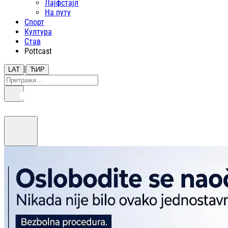
Лајфстajл
На путу
Спорт
Култура
Став
Pottcast
|
LAT
ЋИР