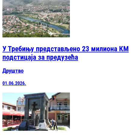
У Требињу представљено 23 милиона КМ
подстицаја за предузећа
Друштво
01.06.2026.