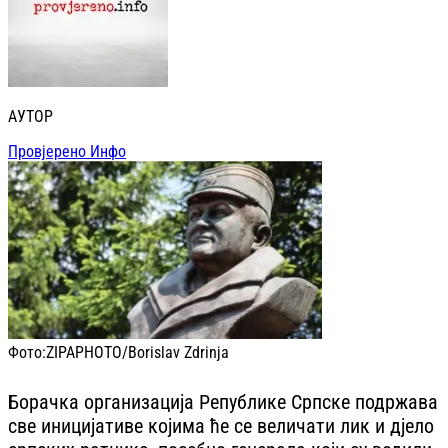
АУТОР
Провјерено Инфо
Фото:
ZIPAPHOTO/Borislav Zdrinja
Борачка организација Републике Српске подржава
све иницијативе којима ће се величати лик и дјело