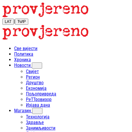
|
LAT
ЋИР
Све вијести
Политика
Хроника
Новости
Свијет
Регион
Друштво
Економија
Пољопривреда
РеТТровизор
Изјава дана
Магазин
Технологија
Здравље
Занимљивости