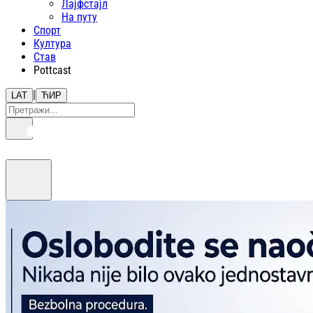
Лајфстajл
На путу
Спорт
Култура
Став
Pottcast
|
LAT
ЋИР