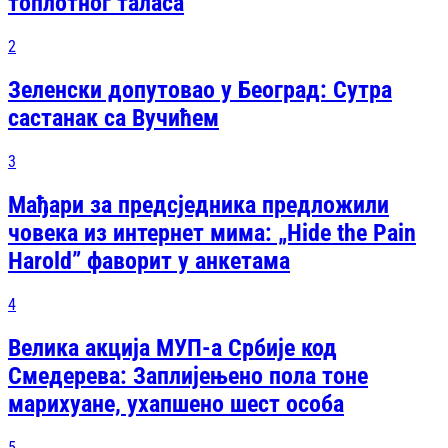
топлотног таласа
2
Зеленски допутовао у Београд: Сутра
састанак са Вучићем
3
Мађари за предсједника предложили
човека из интернет мима: „Hide the Pain
Harold” фаворит у анкетама
4
Велика акција МУП-а Србије код
Смедерева: Заплијењено пола тоне
марихуане, ухапшено шест особа
5