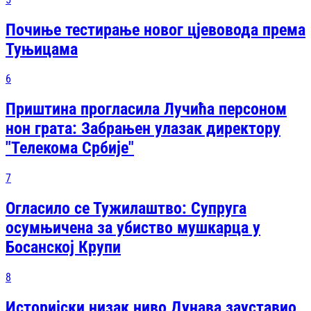
Почиње тестирање новог цјевовода према
Туњицама
6
Приштина прогласила Лучића персоном
нон грата: Забрањен улазак директору
"Телекома Србије"
7
Огласило се Тужилаштво: Супруга
осумњичена за убиство мушкарца у
Босанској Крупи
8
Историјски низак ниво Дунава зауставио