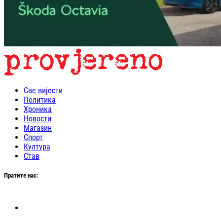
Све вијести
Политика
Хроника
Новости
Магазин
Спорт
Култура
Став
Пратите нас: