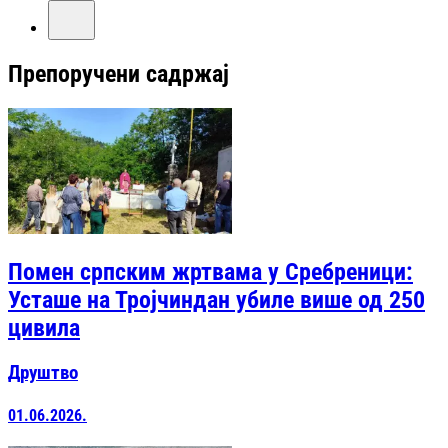
Препоручени садржај
Помен српским жртвама у Сребреници:
Усташе на Тројчиндан убиле више од 250
цивила
Друштво
01.06.2026.