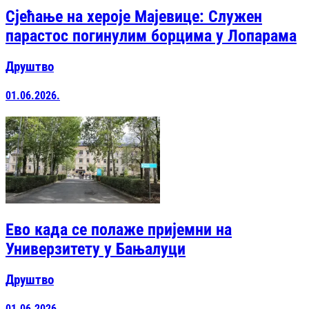
Сјећање на хероје Мајевице: Служен
парастос погинулим борцима у Лопарама
Друштво
01.06.2026.
Ево када се полаже пријемни на
Универзитету у Бањалуци
Друштво
01.06.2026.