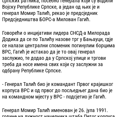
српских ратника, посебно генерала који су водили
Војску Републике Српске, а један од њих је и
генерал Момир Талић, рекао је предсједник
Предсједништва БОРС-а Милован Гагић.
Говорећи о инцијативи лидера СНСД-а Милорада
Додика да се по Талићу назове трг у Бањауци, гдје
се налази централни споменик погинулим борцима
ВРС, Гагић је истакао да је то овај генерал
заслужио, те додао да у Српској улице и тргови
треба да носе имена свих који су заслужни за
одбрану Републике Српске.
- Генерал Талић био је командант Првог крајишког
корпуса ВРС и од првог до посљедњег дана био је
на командном мјесту у ВРС - подсјетио је Гагић.
Генерал Момир Талић именован је 26. јула 1991.
године на дужност начелника штаба Петог корпуса