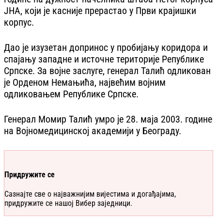
ЈНА, који је касније прерастао у Први крајишки
корпус.
Дао је изузетан допринос у пробијању коридора и
спајању западне и источне територије Републике
Српске. За војне заслуге, генерал Талић одликован
је Орденом Немањића, највећим војним
одликовањем Републике Српске.
Генерал Момир Талић умро је 28. маја 2003. године
на Војномедицинској академији у Београду.
Придружите се
Сазнајте све о најважнијим вијестима и догађајима,
придружите се нашој Вибер заједници.