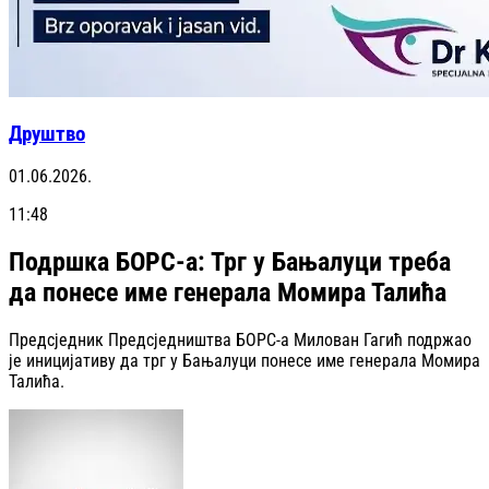
Друштво
01.06.2026.
11:48
Подршка БОРС-а: Трг у Бањалуци треба
да понесе име генерала Момира Талића
Предсједник Предсједништва БОРС-а Милован Гагић подржао
је иницијативу да трг у Бањалуци понесе име генерала Момира
Талића.