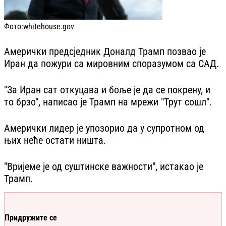
Фото:
whitehouse.gov
Амерички предсједник Доналд Трамп позвао је
Иран да пожури са мировним споразумом са САД.
"За Иран сат откуцава и боље је да се покрену, и
то брзо", написао је Трамп на мрежи "Трут сошл".
Амерички лидер је упозорио да у супротном од
њих неће остати ништа.
"Вријеме је од суштинске важности", истакао је
Трамп.
Придружите се