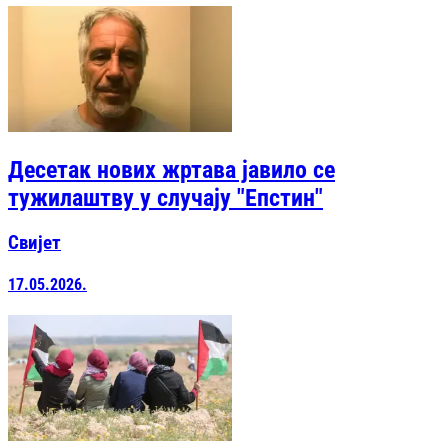
Десетак нових жртава јавило се
тужилаштву у случају "Епстин"
Свијет
17.05.2026.