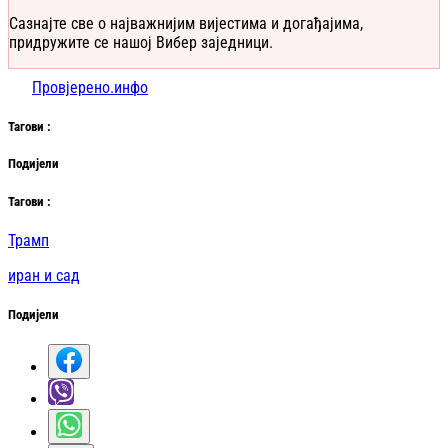
Сазнајте све о најважнијим вијестима и догађајима,
придружите се нашој Вибер заједници.
Провјерено.инфо
Таг
ови
:
Подијели
Таг
ови
:
Трамп
иран и сад
Подијели