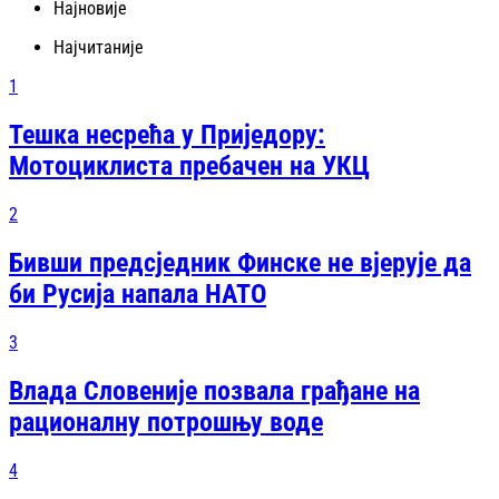
Најновије
Најчитаније
1
Тешка несрећа у Приједору:
Мотоциклиста пребачен на УКЦ
2
Бивши предсједник Финске не вјерује да
би Русија напала НАТО
3
Влада Словеније позвала грађане на
рационалну потрошњу воде
4