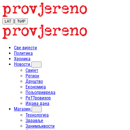
|
LAT
ЋИР
Све вијести
Политика
Хроника
Новости
Свијет
Регион
Друштво
Економија
Пољопривреда
РеТТровизор
Изјава дана
Магазин
Технологија
Здравље
Занимљивости