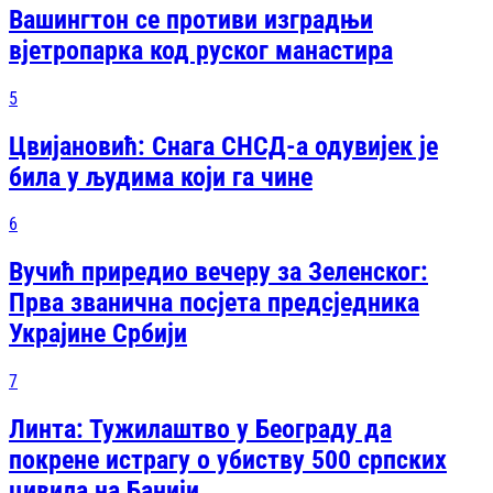
Вашингтон се противи изградњи
вјетропарка код руског манастира
5
Цвијановић: Снага СНСД-а одувијек је
била у људима који га чине
6
Вучић приредио вечеру за Зеленског:
Прва званична посjета предсjедника
Украјине Србији
7
Линта: Тужилаштво у Београду да
покрене истрагу о убиству 500 српских
цивила на Банији