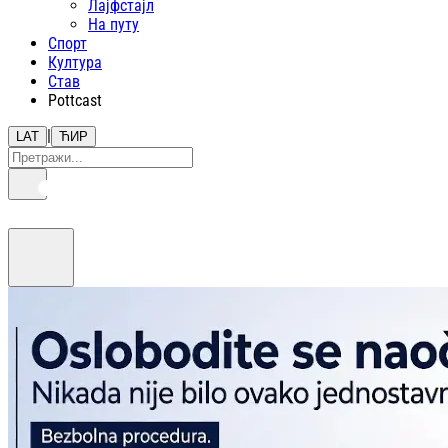
Лајфстajл
На путу
Спорт
Култура
Став
Pottcast
|
LAT
ЋИР