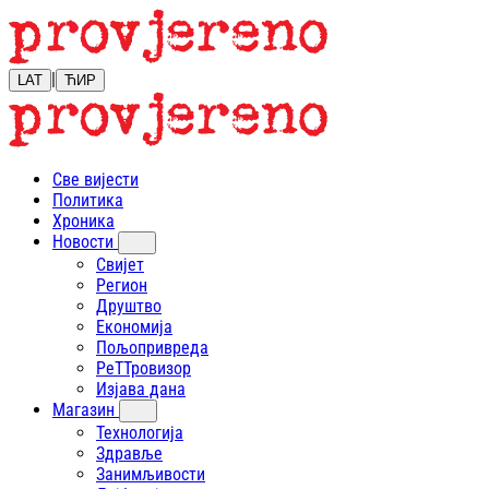
|
LAT
ЋИР
Све вијести
Политика
Хроника
Новости
Свијет
Регион
Друштво
Економија
Пољопривреда
РеТТровизор
Изјава дана
Магазин
Технологија
Здравље
Занимљивости