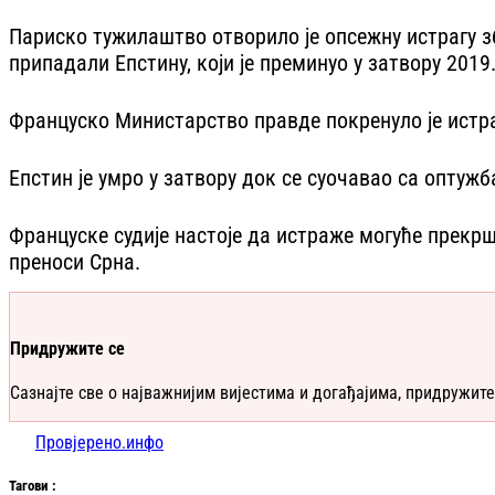
Париско тужилаштво отворило је опсежну истрагу з
припадали Епстину, који је преминуо у затвору 2019
Француско Министарство правде покренуло је истраг
Епстин је умро у затвору док се суочавао са опту
Француске судије настоје да истраже могуће прекрш
преноси Срна.
Придружите се
Сазнајте све о најважнијим вијестима и догађајима, придружите
Провјерено.инфо
Таг
ови
: