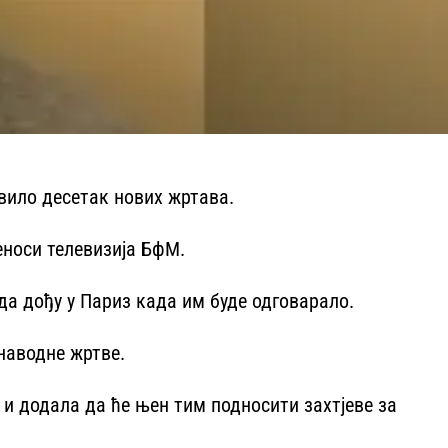
авило десетак нових жртава.
реноси телевизија БфМ.
да дођу у Париз када им буде одговарало.
наводне жртве.
 и додала да ће њен тим подносити захтјеве за