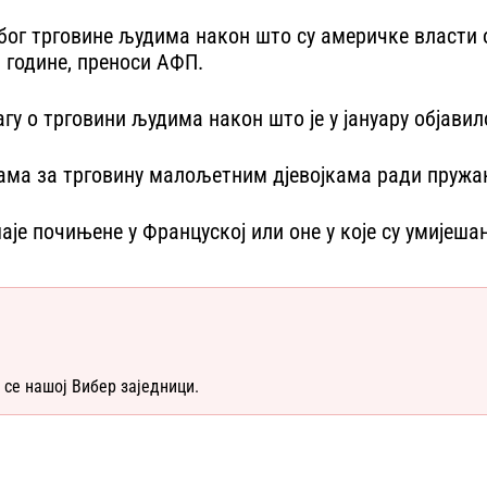
бог трговине људима након што су америчке власти 
. године, преноси АФП.
у о трговини људима након што је у јануару објавило
жбама за трговину малољетним дјевојкама ради пружа
аје почињене у Француској или оне у које су умијеша
 се нашој Вибер заједници.