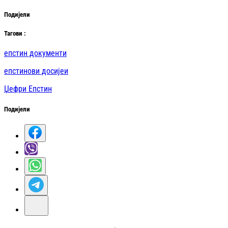
Подијели
Таг
ови
:
епстин документи
епстинови досијеи
Џефри Епстин
Подијели