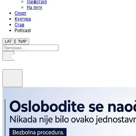
Лајфстajл
На путу
Спорт
Култура
Став
Pottcast
|
LAT
ЋИР