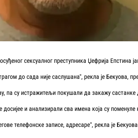
у осуђеног сексуалног преступника Џефрија Епстина ј
трагом до сада није саслушана", рекла је Бекуова, п
тву, па су истражитељи покушали да закажу састанке 
досијее и анализирали сва имена која су поменуле 
гове телефонске записе, адресаре", рекла је Бекуова