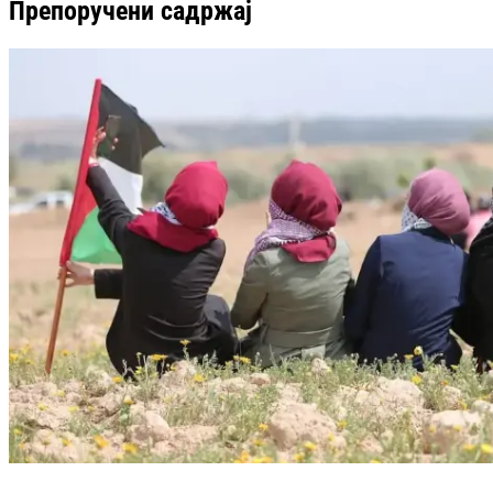
Препоручени садржај