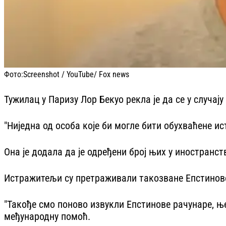
Фото:
Screenshot / YouTube/ Fox news
Тужилац у Паризу Лор Бекуо рекла је да се у случај
"Ниједна од особа које би могле бити обухваћене ис
Она је додала да је одређени број њих у иностранс
Истражитељи су претраживали такозване Епстинове 
"Такође смо поново извукли Епстинове рачунаре, ње
међународну помоћ.