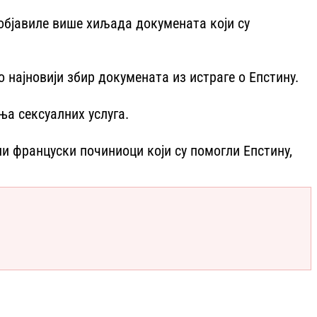
објавиле више хиљада докумената који су
 најновији збир докумената из истраге о Епстину.
ња сексуалних услуга.
ни француски починиоци који су помогли Епстину,