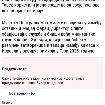
Тарек користили јавна средства за своје послове,
што обојица негирају.
Мјеста у Централном комитету освојили су између
осталих и Маџед Фараџ, директор Опште
обавјештајне службе и бивши вођа милитантне
групе Закариа Зубеиди, који је ослобођен у
размјени затвореника и талаца између Хамаса и
Израела у оквиру примирја у Гази 2025. године.
Придружите се
Сазнајте све о најважнијим вијестима и догађајима,
придружите се нашој Вибер заједници.
Провјерено.инфо
Таг
ови
: