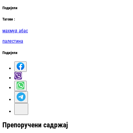
Подијели
Таг
ови
:
махмуд абас
палестина
Подијели
Препоручени садржај