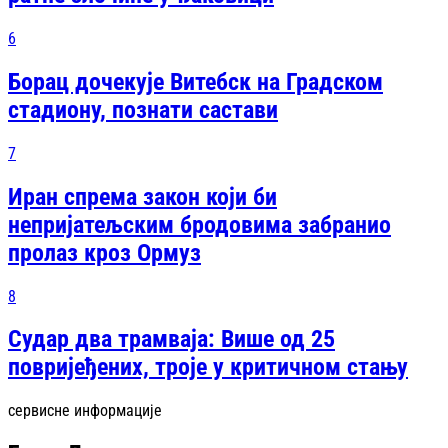
6
Борац дочекује Витебск на Градском
стадиону, познати састави
7
Иран спрема закон који би
непријатељским бродовима забранио
пролаз кроз Ормуз
8
Судар два трамваја: Више од 25
повријеђених, троје у критичном стању
сервисне информације