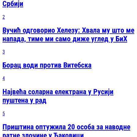
Србији
2
Вучић одговорио Хелезу: Хвала му што ме
напада, тиме ми само диже углед у БиХ
3
Борац води против Витебска
4
Највећа соларна електрана у Русији
пуштена у рад
5
Приштина оптужила 20 особа за наводне
ратне злочине у Ђаковици