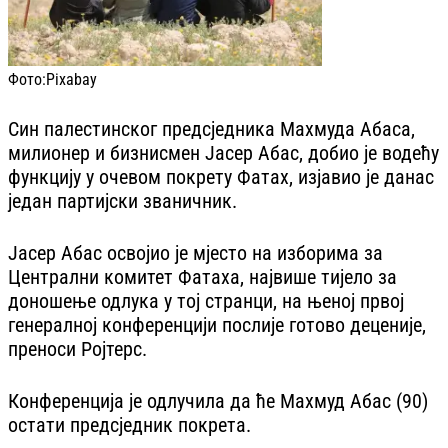
Фото:
Pixabay
Син палестинског предсједника Махмуда Абаса,
милионер и бизнисмен Јасер Абас, добио је водећу
функцију у очевом покрету Фатах, изјавио је данас
један партијски званичник.
Јасер Абас освојио је мјесто на изборима за
Централни комитет Фатаха, највише тијело за
доношење одлука у тој странци, на њеној првој
генералној конференцији послије готово деценије,
преноси Ројтерс.
Конференција је одлучила да ће Махмуд Абас (90)
остати предсједник покрета.