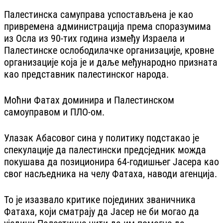
Палестинска самуправа успостављена је као
привремена администрација према споразумима
из Осла из 90-тих година између Израела и
Палестинске ослободилачке организације, кровне
организације која је и даље међународно призната
као представник палестинског народа.
Моћни Фатах доминира и Палестинском
самоуправом и ПЛО-ом.
Улазак Абасовог сина у политику подстакао је
спекулације да палестински предсједник можда
покушава да позиционира 64-годишњег Јасера као
свог насљедника на челу Фатаха, наводи агенција.
То је изазвало критике појединих званичника
Фатаха, који сматрају да Јасер не би могао да