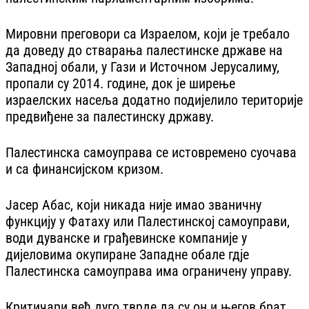
Мировни преговори са Израелом, који је требало
да доведу до стварања палестинске државе на
Западној обали, у Гази и Источном Јерусалиму,
пропали су 2014. године, док је ширење
израелских насеља додатно подијелило територије
предвиђене за палестинску државу.
Палестинска самоуправа се истовремено суочава
и са финансијском кризом.
Јасер Абас, који никада није имао званичну
функцију у Фатаху или Палестинској самоуправи,
води дуванске и грађевинске компаније у
дијеловима окупиране Западне обале гдје
Палестинска самоуправа има ограничену управу.
Критичари већ дуго тврде да су он и његов брат