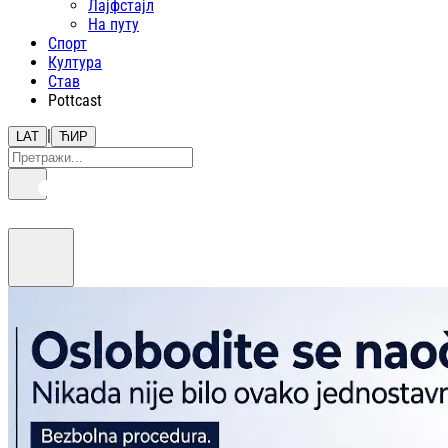
Лајфстajл
На путу
Спорт
Култура
Став
Pottcast
|
LAT
ЋИР