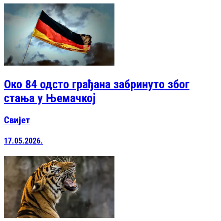
Око 84 одсто грађана забринуто због
стања у Њемачкој
Свијет
17.05.2026.