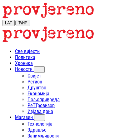
|
LAT
ЋИР
Све вијести
Политика
Хроника
Новости
Свијет
Регион
Друштво
Економија
Пољопривреда
РеТТровизор
Изјава дана
Магазин
Технологија
Здравље
Занимљивости