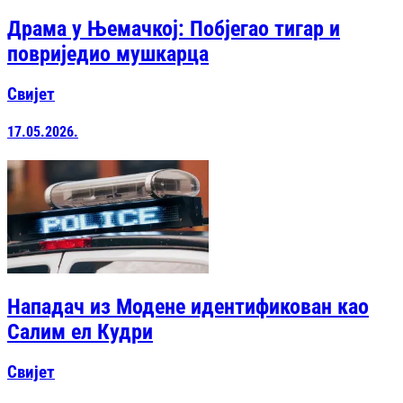
Драма у Њемачкој: Побјегао тигар и
повриједио мушкарца
Свијет
17.05.2026.
Нападач из Модене идентификован као
Салим ел Кудри
Свијет