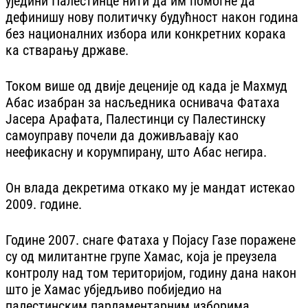
уједини Палестинце нити да им помогне да
дефинишу нову политичку будућност након година
без националних избора или конкретних корака
ка стварању државе.
Током више од двије деценије од када је Махмуд
Абас изабран за насљедника оснивача Фатаха
Јасера Арафата, Палестинци су Палестинску
самоуправу почели да доживљавају као
неефикасну и корумпирану, што Абас негира.
Он влада декретима откако му је мандат истекао
2009. године.
Године 2007. снаге Фатаха у Појасу Газе поражене
су од милитантне групе Хамас, која је преузела
контролу над том територијом, годину дана након
што је Хамас убједљиво побиједио на
палестинским парламентарним изборима.