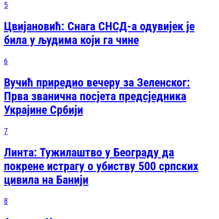
5
Цвијановић: Снага СНСД-а одувијек је
била у људима који га чине
6
Вучић приредио вечеру за Зеленског:
Прва званична посjета предсjедника
Украјине Србији
7
Линта: Тужилаштво у Београду да
покрене истрагу о убиству 500 српских
цивила на Банији
8