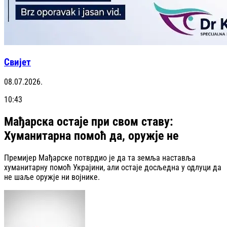
Свијет
08.07.2026.
10:43
Мађарска остаје при свом ставу:
Хуманитарна помоћ да, оружје не
Премијер Мађарске потврдио је да та земља наставља
хуманитарну помоћ Украјини, али остаје досљедна у одлуци да
не шаље оружје ни војнике.