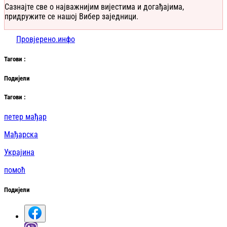
Сазнајте све о најважнијим вијестима и догађајима,
придружите се нашој Вибер заједници.
Провјерено.инфо
Таг
ови
:
Подијели
Таг
ови
:
петер мађар
Мађарска
Украјина
помоћ
Подијели