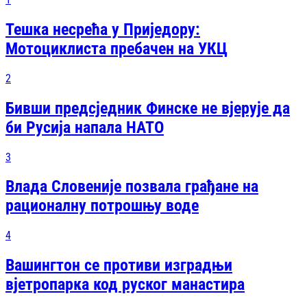
Тешка несрећа у Приједору:
Мотоциклиста пребачен на УКЦ
2
Бивши предсједник Финске не вјерује да
би Русија напала НАТО
3
Влада Словеније позвала грађане на
рационалну потрошњу воде
4
Вашингтон се противи изградњи
вјетропарка код руског манастира