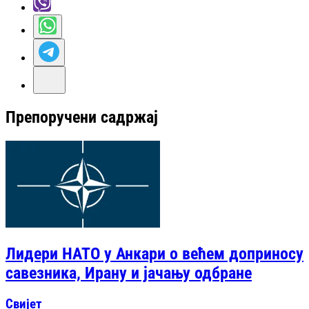
Препоручени садржај
Лидери НАТО у Анкари о већем доприносу
савезника, Ирану и јачању одбране
Свијет