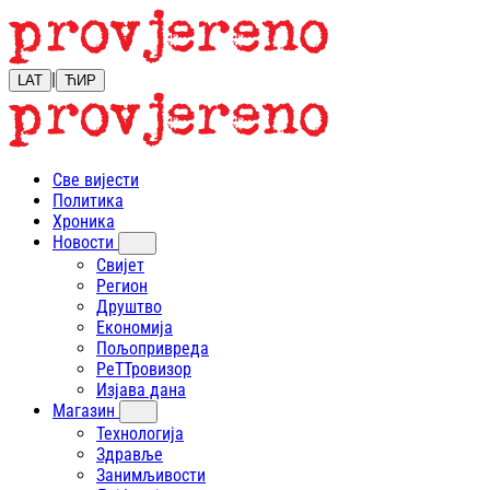
|
LAT
ЋИР
Све вијести
Политика
Хроника
Новости
Свијет
Регион
Друштво
Економија
Пољопривреда
РеТТровизор
Изјава дана
Магазин
Технологија
Здравље
Занимљивости