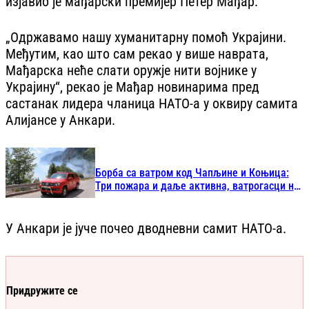
изјавио је мађарски премијер Петер Мађар.
„Одржавамо нашу хуманитарну помоћ Украјини.
Међутим, као што сам рекао у више наврата,
Мађарска неће слати оружје нити војнике у
Украјину“, рекао је Мађар новинарима пред
састанак лидера чланица НАТО-а у оквиру самита
Алијансе у Анкари.
Борба са ватром код Чапљине и Коњица:
Три пожара и даље активна, ватрогасци на
терену
У Анкари је јуче почео дводневни самит НАТО-а.
Придружите се