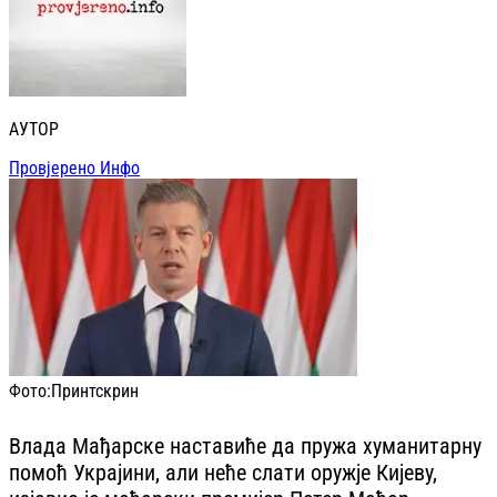
АУТОР
Провјерено Инфо
Фото:
Принтскрин
Влада Мађарске наставиће да пружа хуманитарну
помоћ Украјини, али неће слати оружје Кијеву,