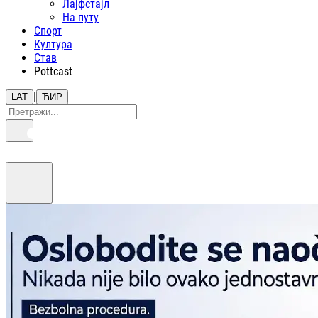
Лајфстajл
На путу
Спорт
Култура
Став
Pottcast
|
LAT
ЋИР