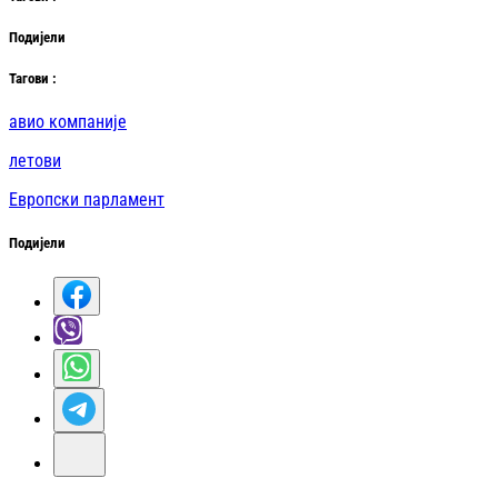
Подијели
Таг
ови
:
авио компаније
летови
Европски парламент
Подијели