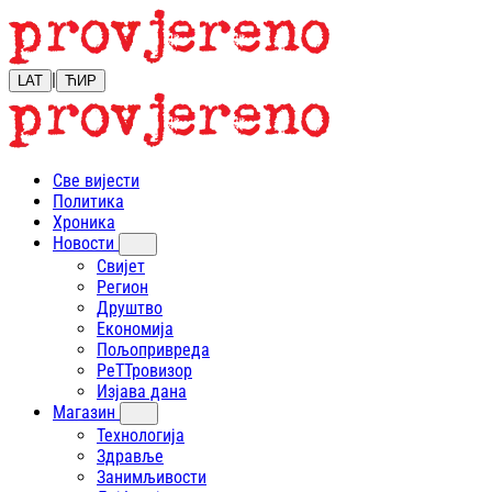
|
LAT
ЋИР
Све вијести
Политика
Хроника
Новости
Свијет
Регион
Друштво
Економија
Пољопривреда
РеТТровизор
Изјава дана
Магазин
Технологија
Здравље
Занимљивости