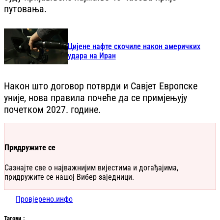
путовања.
Цијене нафте скочиле након америчких
удара на Иран
Након што договор потврди и Савјет Европске
уније, нова правила почеће да се примјењују
почетком 2027. године.
Придружите се
Сазнајте све о најважнијим вијестима и догађајима,
придружите се нашој Вибер заједници.
Провјерено.инфо
Таг
ови
: