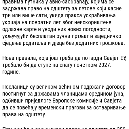
правима путника у авио-саобраћају, којима се
задржава право на одштету за летове који касне
три или више сати, укида пракса ускраћивања
укрцаја на повратни лет због неискориштене
одлазне карте и уводи низ нових погодности,
укључујући бесплатан ручни пртљаг и заједничко
сједење родитеља и дјеце без додатних трошкова.
Нова правила, која још треба да потврди Савјет ЕУ,
требало би да ступе на снагу почетком 2027.
године.
Посланици су великом већином подржали договор
постигнут са државама чланицама средином јуна,
одбивши приједлоге Европске комисије и Савјета
да се повећају временски прагови за остваривање
права на одштету.