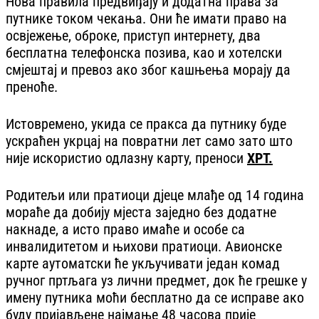
Нова правила предвиђају и додатна права за
путнике током чекања. Они ће имати право на
освјежење, оброке, приступ интернету, два
бесплатна телефонска позива, као и хотелски
смјештај и превоз ако због кашњења морају да
преноће.
Истовремено, укида се пракса да путнику буде
ускраћен укрцај на повратни лет само зато што
није искористио одлазну карту, преноси
ХРТ.
Родитељи или пратиоци дјеце млађе од 14 година
мораће да добију мјеста заједно без додатне
накнаде, а исто право имаће и особе са
инвалидитетом и њихови пратиоци. Авионске
карте аутоматски ће укључивати један комад
ручног пртљага уз лични предмет, док ће грешке у
имену путника моћи бесплатно да се исправе ако
буду пријављене најмање 48 часова прије