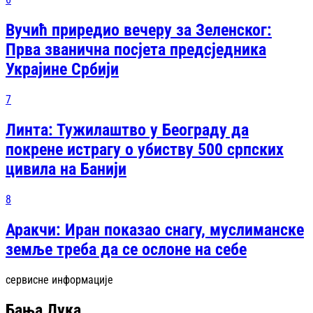
Вучић приредио вечеру за Зеленског:
Прва званична посjета предсjедника
Украјине Србији
7
Линта: Тужилаштво у Београду да
покрене истрагу о убиству 500 српских
цивила на Банији
8
Аракчи: Иран показао снагу, муслиманске
земље треба да се ослоне на себе
сервисне информације
Бања Лука