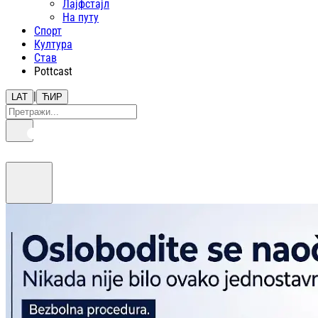
Лајфстajл
На путу
Спорт
Култура
Став
Pottcast
|
LAT
ЋИР