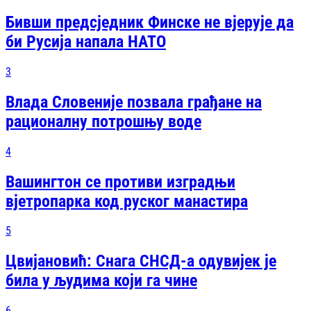
Бивши предсједник Финске не вјерује да
би Русија напала НАТО
3
Влада Словеније позвала грађане на
рационалну потрошњу воде
4
Вашингтон се противи изградњи
вјетропарка код руског манастира
5
Цвијановић: Снага СНСД-а одувијек је
била у људима који га чине
6