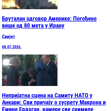
Бруталан одговор Америке: Погођено
више од 80 мета у Ирану
Свијет
08.07.2026.
Непријатна сцена на Самиту НАТО у
Анкари: Сви причају о сусрету Макрона и
Емине Ердоган, камере све снимиле