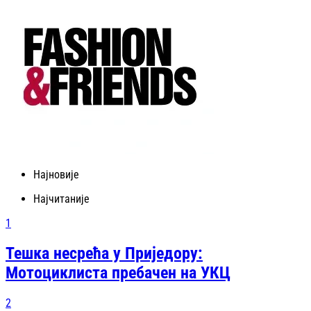
Најновије
Најчитаније
1
Тешка несрећа у Приједору:
Мотоциклиста пребачен на УКЦ
2