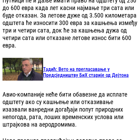
Путници ће и даље имати право на одштету од 250
до 600 евра када лет касни најмање три сата или
буде отказан. За летове дуже од 3.500 километара
одштета ће износити 300 евра за кашњења између
три и четири сата, док ће за кашњења дужа од
четири сата или отказане летове износ бити 600
евра.
Тадић: Вето на прегласавање у
Предсједништву БиХ старије од Дејтона
Авио-компаније неће бити обавезне да исплате
одштету ако су кашњење или отказивање
изазвали ванредни догађаји попут природних
непогода, рата, лоших временских услова или
штрајкова на аеродромима.