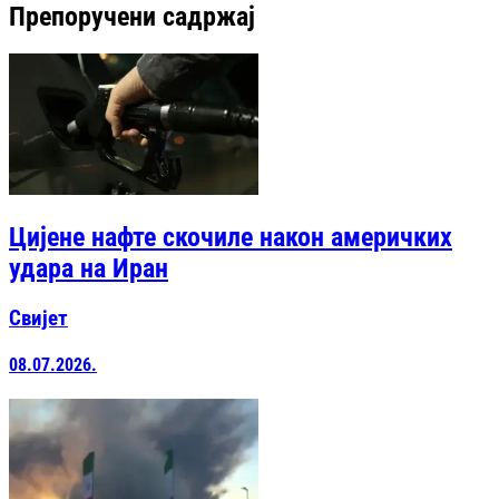
Препоручени садржај
Цијене нафте скочиле након америчких
удара на Иран
Свијет
08.07.2026.