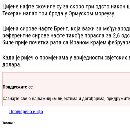
Цијене нафте скочиле су за скоро три одсто након 
Техеран напао три брода у Ормуском мореузу.
Цијена сирове нафте Брент, која важи за међународн
референтне сирове нафте такође порасла за 2,6 одст
биле прије почетка рата са Ираном крајем фебруар
Када је ријеч о промјенама у вриједности свјетских 
долара.
Придружите се
Сазнајте све о најважнијим вијестима и догађајима, придружите
Провјерено.инфо
Таг
ови
: