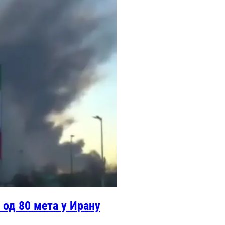
 од 80 мета у Ирану