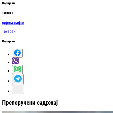
Подијели
Таг
ови
:
цијена нафте
Техеран
Подијели
Препоручени садржај