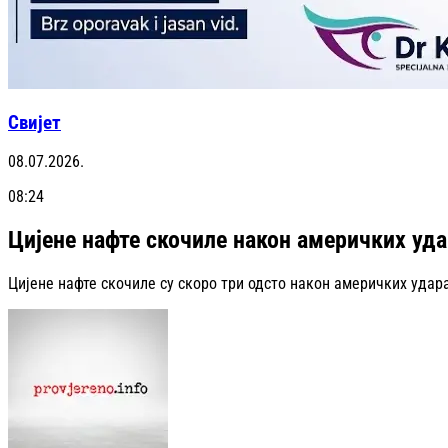
Свијет
08.07.2026.
08:24
Цијене нафте скочиле након америчких уда
Цијене нафте скочиле су скоро три одсто након америчких удар