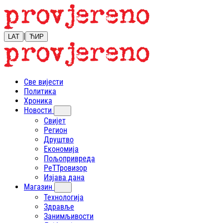
|
LAT
ЋИР
Све вијести
Политика
Хроника
Новости
Свијет
Регион
Друштво
Економија
Пољопривреда
РеТТровизор
Изјава дана
Магазин
Технологија
Здравље
Занимљивости