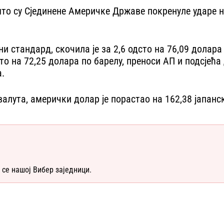
што су Сјединене Америчке Државе покренуле ударе на
и стандард, скочила је за 2,6 одсто на 76,09 долара 
о на 72,25 долара по барелу, преноси АП и подсјећа 
а.
валута, амерички долар је порастао на 162,38 јапанск
 се нашој Вибер заједници.