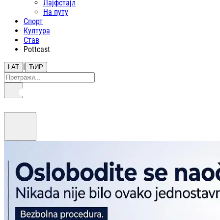
Лајфстajл
На путу
Спорт
Култура
Став
Pottcast
|
LAT
ЋИР