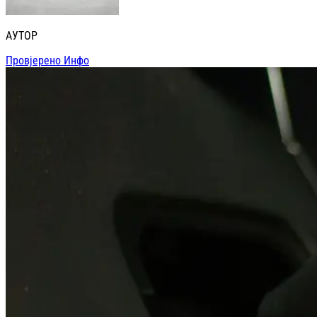
АУТОР
Провјерено Инфо