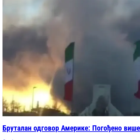
Бруталан одговор Америке: Погођено више