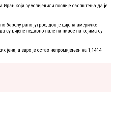
 Иран који су услиједили послије саопштења да је
по барелу рано јутрос, док је цијена америчке
да су цијене недавно пале на нивое на којима су
их јена, а евро је остао непромијењен на 1,1414