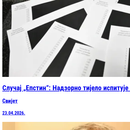
Случај „Епстин“: Надзорно тијело испитуј
Свијет
23.04.2026.