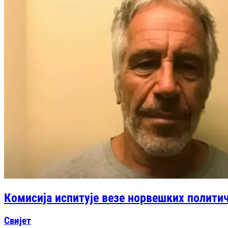
Комисија испитује везе норвешких политич
Свијет