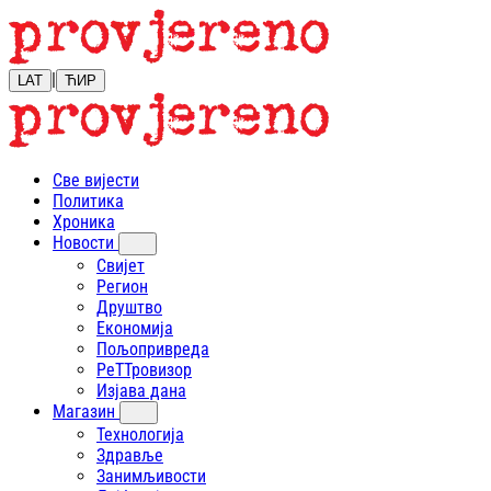
|
LAT
ЋИР
Све вијести
Политика
Хроника
Новости
Свијет
Регион
Друштво
Економија
Пољопривреда
РеТТровизор
Изјава дана
Магазин
Технологија
Здравље
Занимљивости