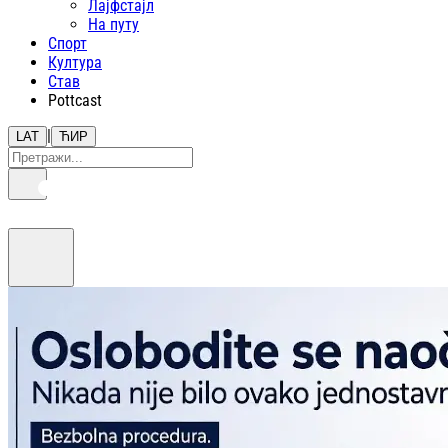
Лајфстajл
На путу
Спорт
Култура
Став
Pottcast
|
LAT
ЋИР