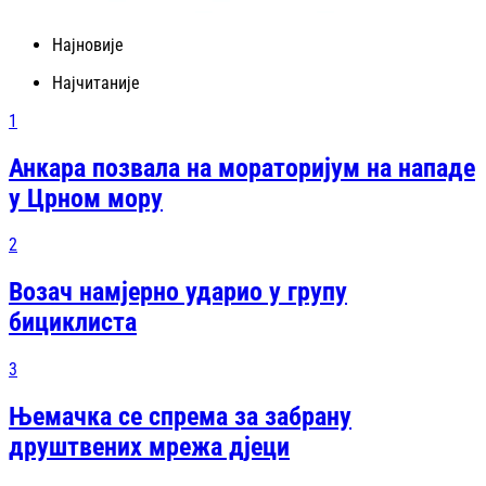
Најновије
Најчитаније
1
Анкара позвала на мораторијум на нападе
у Црном мору
2
Возач намјерно ударио у групу
бициклиста
3
Њемачка се спрема за забрану
друштвених мрежа дјеци