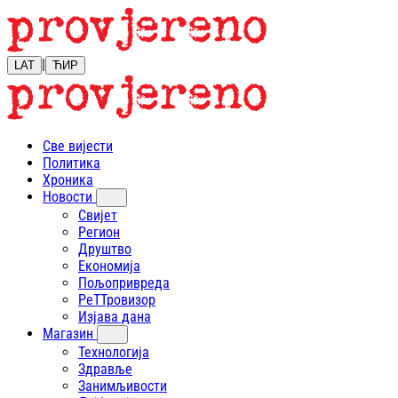
|
LAT
ЋИР
Све вијести
Политика
Хроника
Новости
Свијет
Регион
Друштво
Економија
Пољопривреда
РеТТровизор
Изјава дана
Магазин
Технологија
Здравље
Занимљивости