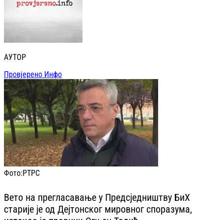
АУТОР
Провјерено Инфо
Фото:
РТРС
Вето на прегласавање у Предсједништву БиХ
старије је од Дејтонског мировног споразума,