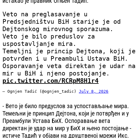
истакао је правник Огњен Тадић.
Veto na preglasavanje u
Predsjedništvu BiH starije je od
Dejtonskog mirovnog sporazuma.
Veto je bilo preduslov za
uspostavljanje mira.
Temeljni je princip Dejtona, koji je
potvrđen i u Preambuli Ustava BiH.
Osporavanje veta direktan je udar na
mir u BiH i njeno postojanje.
pic.twitter.com/RCRpM8H1r4
— Ognjen Tadić (@ognjen_tadic)
July 8, 2026
- Вето је било предуслов за успостављање мира.
Темељни је принцип Дејтона, који је потврђен и у
Преамбули Устава БиХ. Оспоравање вета
директан је удар на мир у БиХ и њено постојање -
истиче Тадић у објави на друштвеној мрежи Икс.