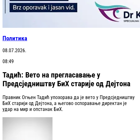
Политика
08.07.2026.
08:49
Тадић: Вето на прегласавање у
Предсједништву БиХ старије од Дејтона
Правник Огњен Тадић упозорава да је вето у Предсједништву
БиХ старији од Дејтона, а његово оспоравање директан је
удар на мир и опстанак БиХ.