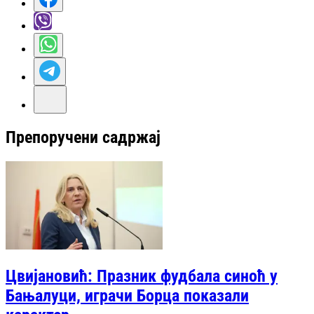
Препоручени садржај
Цвијановић: Празник фудбала синоћ у
Бањалуци, играчи Борца показали