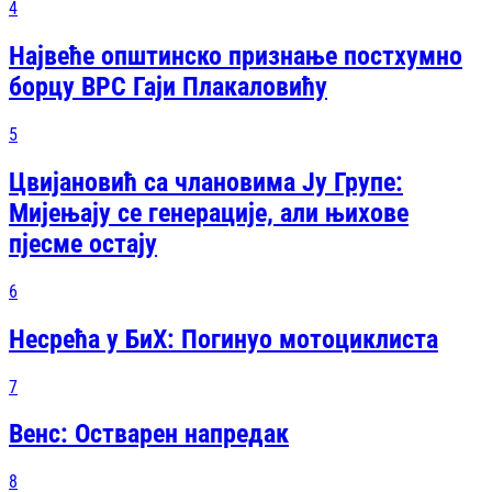
4
Највеће општинско признање постхумно
борцу ВРС Гаји Плакаловићу
5
Цвијановић са члановима Ју Групе:
Мијењају се генерације, али њихове
пјесме остају
6
Несрећа у БиХ: Погинуо мотоциклиста
7
Венс: Остварен напредак
8