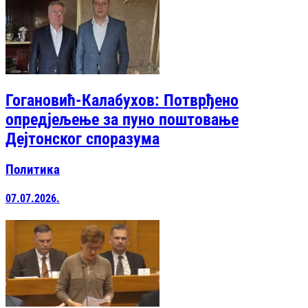
Гогановић-Калабухов: Потврђено
опредјељење за пуно поштовање
Дејтонског споразума
Политика
07.07.2026.