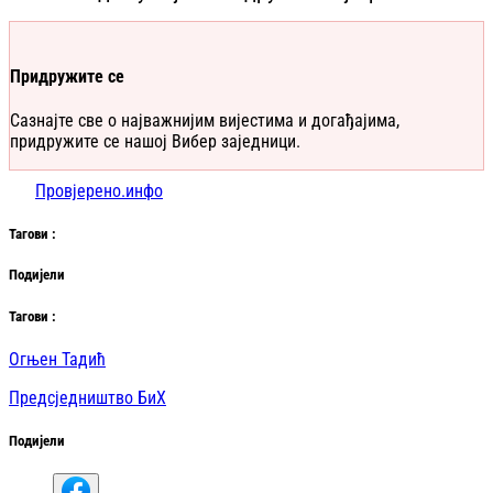
Придружите се
Сазнајте све о најважнијим вијестима и догађајима,
придружите се нашој Вибер заједници.
Провјерено.инфо
Таг
ови
:
Подијели
Таг
ови
:
Огњен Тадић
Предсједништво БиХ
Подијели