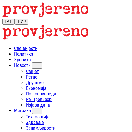
|
LAT
ЋИР
Све вијести
Политика
Хроника
Новости
Свијет
Регион
Друштво
Економија
Пољопривреда
РеТТровизор
Изјава дана
Магазин
Технологија
Здравље
Занимљивости