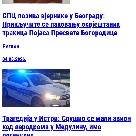
СПЦ позива вјернике у Београду:
Прикључите се паковању освјештаних
тракица Појаса Пресвете Богородице
Регион
04.06.2026.
Трагедија у Истри: Срушио се мали авион
код аеродрома у Медулину, има
погинулих