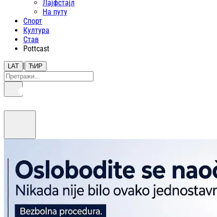
Лајфстajл
На путу
Спорт
Култура
Став
Pottcast
|
LAT
ЋИР