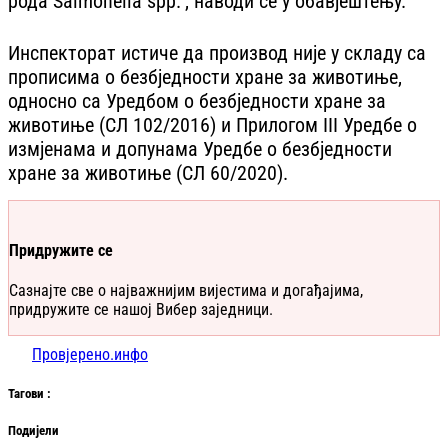
рода Salmonella spp.", наводи се у обавјештењу.
Инспекторат истиче да производ није у складу са
прописима о безбједности хране за животиње,
односно са Уредбом о безбједности хране за
животиње (СЛ 102/2016) и Прилогом III Уредбе о
измјенама и допунама Уредбе о безбједности
хране за животиње (СЛ 60/2020).
Придружите се
Сазнајте све о најважнијим вијестима и догађајима,
придружите се нашој Вибер заједници.
Провјерено.инфо
Таг
ови
:
Подијели