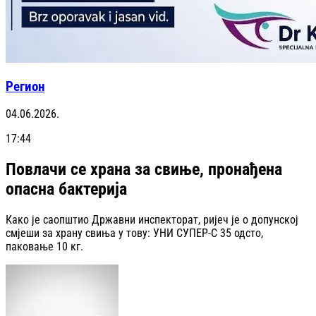
Регион
04.06.2026.
17:44
Повлачи се храна за свиње, пронађена
опасна бактерија
Како је саопштио Државни инспекторат, ријеч је о допунској
смјеши за храну свиња у тову: УНИ СУПЕР-С 35 одсто,
паковање 10 кг.