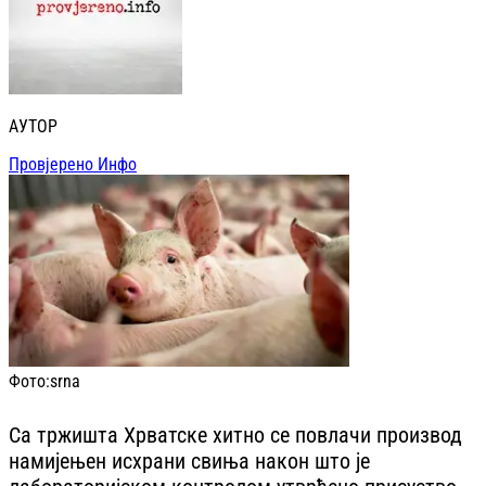
АУТОР
Провјерено Инфо
Фото:
srna
Са тржишта Хрватске хитно се повлачи производ
намијењен исхрани свиња након што је