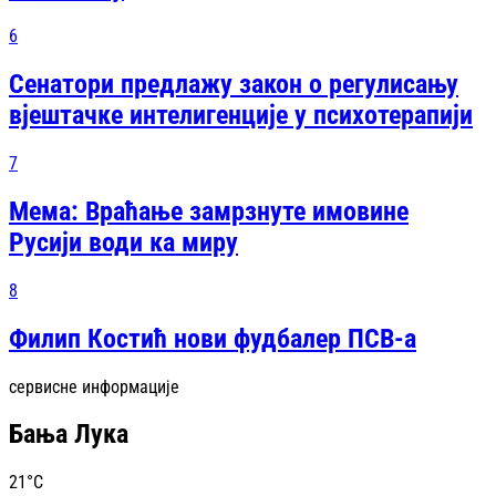
6
Сенатори предлажу закон о регулисању
вјештачке интелигенције у психотерапији
7
Мема: Враћање замрзнуте имовине
Русији води ка миру
8
Филип Костић нови фудбалер ПСВ-а
сервисне информације
Бања Лука
21
°C