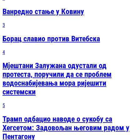
Ванредно стање у Ковину
3
Борац славио против Витебска
4
Мјештани Залужана одустали од
протеста, поручили да се проблем
водоснабијевања мора ријешити
системски
5
Трамп одбацио наводе о сукобу са
Хегсетом: Задовољан његовим радом у
Пентагону