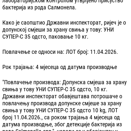
лабораторијском контролом утврђено присуство
бактерија из рода Салмонела.
Како је саопштио Државни инспекторат, ријеч је о
допунској смјеши за храну свиња у тову: УНИ
СУПЕР-С 35 одсто, паковање 10 кг.
Повлачење се односи на: ЛОТ број: 11.04.2026.
Рок трајања: 4 мјесеца од датума производње
"Повлачење производа: Допунска смјеша за храну
свиња у тову УНИ СУПЕР-С 35 одсто, 10 кг.
Државни инспекторат обавјештава потрошаче о
повлачењу производа допунске смјеше за храну
свиња у тову УНИ СУПЕР-С 35 одсто 10 kg, ЛОТ
број 11.04.2026., са роком трајања 4 мјесеца од
датума производње, због детекције бактерија из