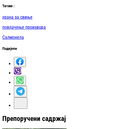
Таг
ови
:
храна за свиње
повлачење производа
Салмонела
Подијели
Препоручени садржај