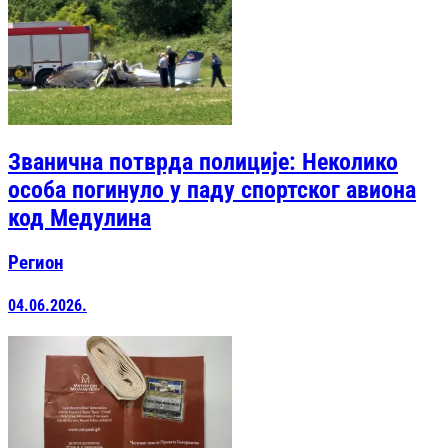
Званична потврда полиције: Неколико
особа погинуло у паду спортског авиона
код Медулина
Регион
04.06.2026.