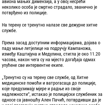
авиона мањих димензија, а у овој несрећи
неколико особа је смртно страдало, званично је
потврђено из полиције.
На терену се тренутно налазе све дежурне хитне
службе.
Према засад доступним информацијама, дојава о
паду мање летјелице на подручју Кампаножа,
између Каштијуна и Медулина, стигла је око 11.20
часова, након чега су на мјесто догађаја одмах
упућене све интервентне екипе.
„Тренутно су на терену све службе, од Хитне
медицинске помоћи и ватрогасаца до полиције,
које предузимају мјере и радње из своје
надлежности“, истакао је полицијски службеник за
односе са јавношћу Ален Пачић, потврдивши да је