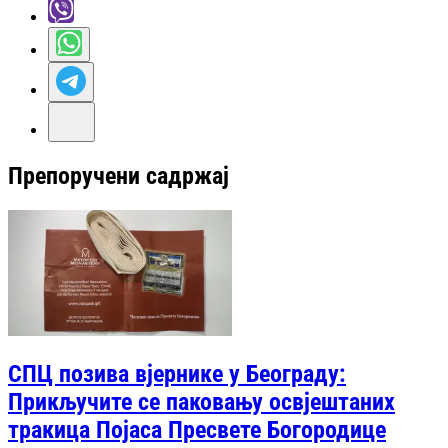
Препоручени садржај
СПЦ позива вјернике у Београду:
Прикључите се паковању освјештаних
тракица Појаса Пресвете Богородице