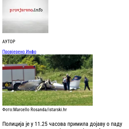
АУТОР
Провјерено Инфо
Фото:
Marcello Rosanda/istarski.hr
Полиција је у 11.25 часова примила дојаву о паду