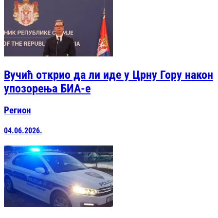
Вучић открио да ли иде у Црну Гору након
упозорења БИА-е
Регион
04.06.2026.