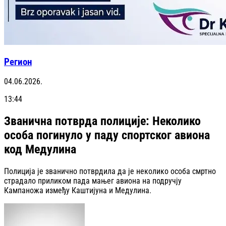
Регион
04.06.2026.
13:44
Званична потврда полиције: Неколико
особа погинуло у паду спортског авиона
код Медулина
Полиција је званично потврдила да је неколико особа смртно
страдало приликом пада мањег авиона на подручју
Кампаножа између Каштијуна и Медулина.