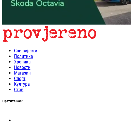
Све вијести
Политика
Хроника
Новости
Магазин
Спорт
Култура
Став
Пратите нас: