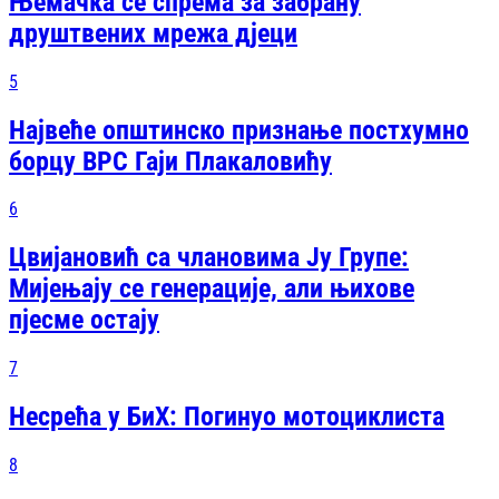
Њемачка се спрема за забрану
друштвених мрежа дјеци
5
Највеће општинско признање постхумно
борцу ВРС Гаји Плакаловићу
6
Цвијановић са члановима Ју Групе:
Мијењају се генерације, али њихове
пјесме остају
7
Несрећа у БиХ: Погинуо мотоциклиста
8