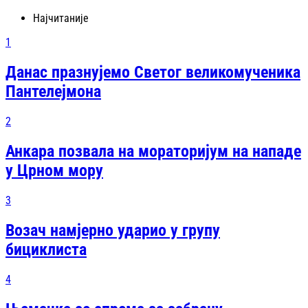
Најчитаније
1
Данас празнујемо Светог великомученика
Пантелејмона
2
Анкара позвала на мораторијум на нападе
у Црном мору
3
Возач намјерно ударио у групу
бициклиста
4