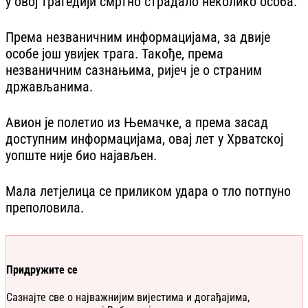
у овој трагедији смртно страдало неколико особа.
Према незваничним информацијама, за двије
особе још увијек трага. Такође, према
незваничним сазнањима, ријеч је о страним
држављанима.
Авион је полетио из Њемачке, а према засад
доступним информацијама, овај лет у Хрватској
уопште није био најављен.
Мала летјелица се приликом удара о тло потпуно
преполовила.
Придружите се
Сазнајте све о најважнијим вијестима и догађајима,