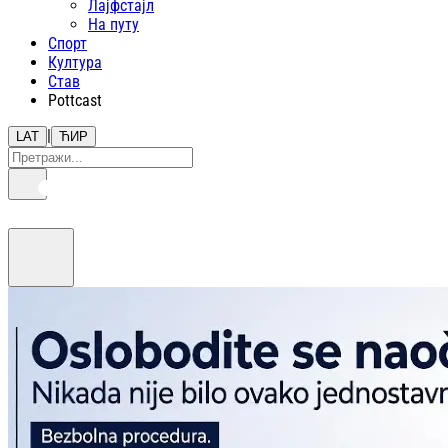
Лајфстajл
На путу
Спорт
Култура
Став
Pottcast
|
LAT
ЋИР