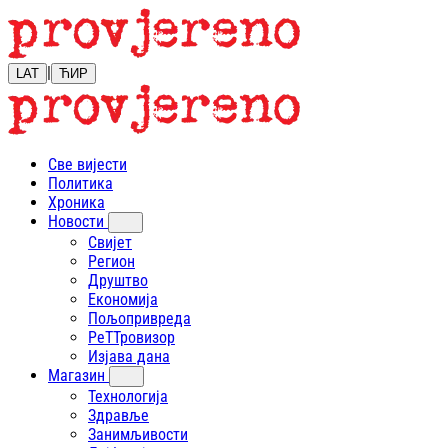
|
LAT
ЋИР
Све вијести
Политика
Хроника
Новости
Свијет
Регион
Друштво
Економија
Пољопривреда
РеТТровизор
Изјава дана
Магазин
Технологија
Здравље
Занимљивости