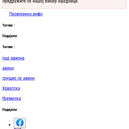
придружите се нашој Вибер заједници.
Провјерено.инфо
Таг
ови
:
Подијели
Таг
ови
:
пад авиона
авион
срушио се авион
Хрватска
Њемачка
Подијели