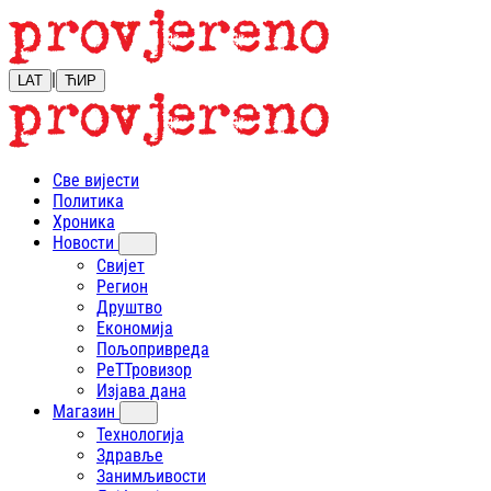
|
LAT
ЋИР
Све вијести
Политика
Хроника
Новости
Свијет
Регион
Друштво
Економија
Пољопривреда
РеТТровизор
Изјава дана
Магазин
Технологија
Здравље
Занимљивости