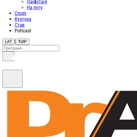
Лајфстajл
На путу
Спорт
Култура
Став
Pottcast
|
LAT
ЋИР