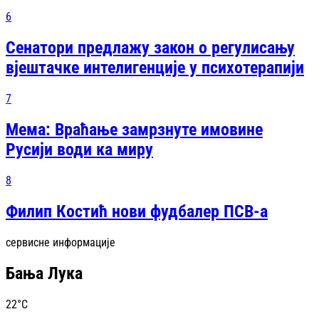
6
Сенатори предлажу закон о регулисању
вјештачке интелигенције у психотерапији
7
Мема: Враћање замрзнуте имовине
Русији води ка миру
8
Филип Костић нови фудбалер ПСВ-а
сервисне информације
Бања Лука
22
°C