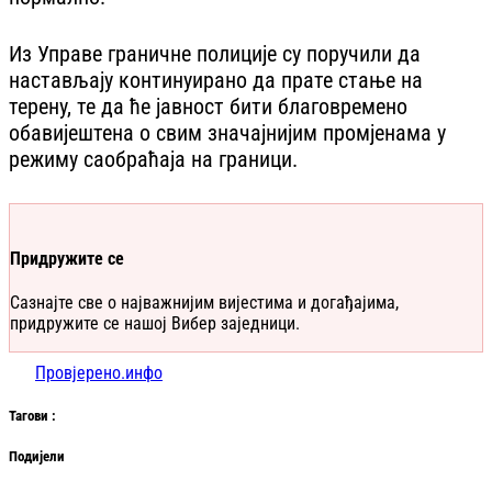
Из Управе граничне полиције су поручили да
настављају континуирано да прате стање на
терену, те да ће јавност бити благовремено
обавијештена о свим значајнијим промјенама у
режиму саобраћаја на граници.
Придружите се
Сазнајте све о најважнијим вијестима и догађајима,
придружите се нашој Вибер заједници.
Провјерено.инфо
Таг
ови
:
Подијели