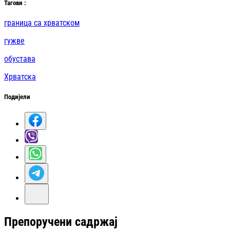
Таг
ови
:
граница са хрватском
гужве
обустава
Хрватска
Подијели
Препоручени садржај