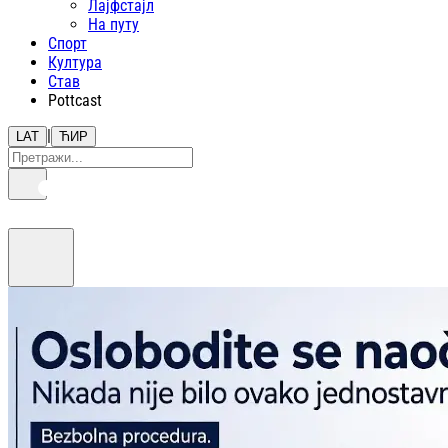
Лајфстajл
На путу
Спорт
Култура
Став
Pottcast
|
LAT
ЋИР