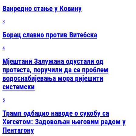
Ванредно стање у Ковину
3
Борац славио против Витебска
4
Мјештани Залужана одустали од
протеста, поручили да се проблем
водоснабијевања мора ријешити
системски
5
Трамп одбацио наводе о сукобу са
Хегсетом: Задовољан његовим радом у
Пентагону