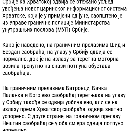
Србије ка Хрватској одвија се отежано усљед
увођења новог царинског информационог система
Хрватске, који је у примјени од јуче, саопштено је
из Управе граничне полиције Министарства
унутрашњих послова (МУП) Србије.
Како је наведено, на граничним прелазима Шид и
Бездан саобраћај на улазу у Србију одвија се
нормално, док је на излазу за теретна моторна
возила тренутно на снази потпуна обустава
саобраћаја.
На граничним прелазима Батровци, Бачка
Паланка и Богојево саобраћај теретњака на улазу
у Србију такође се одвија уобичајено, али се на
излазу према Хрватској саобраћај одвија знатно
успорено. С друге стране, на граничном прелазу
Нештин саобраћај се у оба смјера одвија потпуно
нормално.