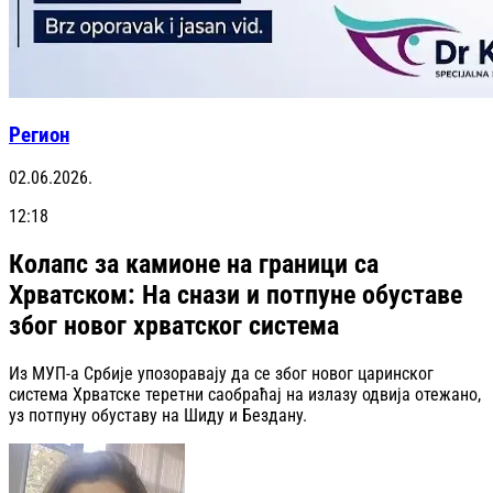
Регион
02.06.2026.
12:18
Колапс за камионе на граници са
Хрватском: На снази и потпуне обуставе
због новог хрватског система
Из МУП-а Србије упозоравају да се због новог царинског
система Хрватске теретни саобраћај на излазу одвија отежано,
уз потпуну обуставу на Шиду и Бездану.