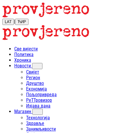
|
LAT
ЋИР
Све вијести
Политика
Хроника
Новости
Свијет
Регион
Друштво
Економија
Пољопривреда
РеТТровизор
Изјава дана
Магазин
Технологија
Здравље
Занимљивости