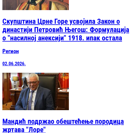
Скупштина Црне Горе усвојила Закон о
династији Петровић Његош: Формулација
о "насилној анексији" 1918. ипак остала
Регион
02.06.2026.
Мандић подржао обештећење породица
жртава "Лоре"