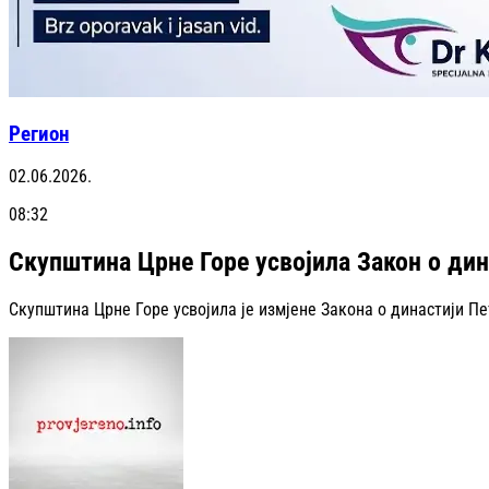
Регион
02.06.2026.
08:32
Скупштина Црне Горе усвојила Закон о дин
Скупштина Црне Горе усвојила је измјене Закона о династији П