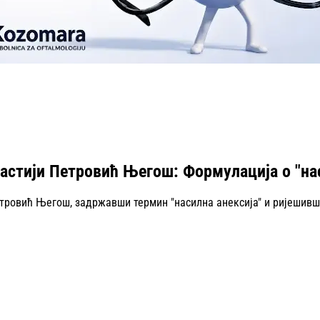
астији Петровић Његош: Формулација о "нас
етровић Његош, задржавши термин "насилна анексија" и ријешивш