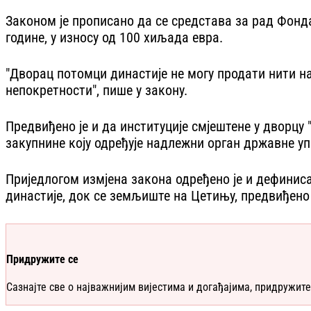
Законом је прописано да се средстава за рад Фонда
године, у износу од 100 хиљада евра.
"Дворац потомци династије не могу продати нити на 
непокретности", пише у закону.
Предвиђено је и да институције смјештене у дворцу
закупнине коју одређује надлежни орган државне уп
Приједлогом измјена закона одређено је и дефинис
династије, док се земљиште на Цетињу, предвиђено 
Придружите се
Сазнајте све о најважнијим вијестима и догађајима, придружите