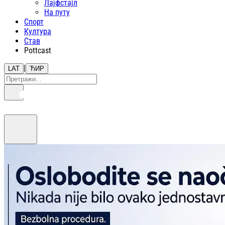
Лајфстajл
На путу
Спорт
Култура
Став
Pottcast
|
LAT
ЋИР