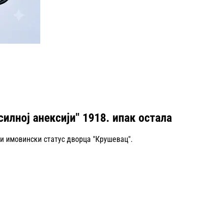
илној анексији" 1918. ипак остала
и имовински статус дворца "Крушевац".