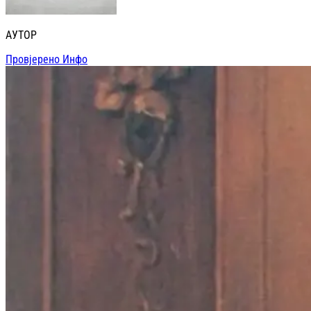
АУТОР
Провјерено Инфо