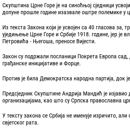
Скупштина Црне Горе је на синоћњој сједници усвој
допуне прошле године изазвале оштре полемике у цр
Из текста Закона који је усвојен са 40 гласова за, 
уједињење Црне Горе и Србије 1918. године, јер је
Петровића - Његоша, преносе Вијести.
Закон су подржали посланици Покрета Европа сад, 
грађанске иницијативе и Форце.
Против је била Демократска народна партија, док ј
Предсједник Скупштине Андрија Мандић је изјавио 
организацијама, као што су Српска православна цр
У тексту закона се Србија не именује изричито, али
свјетског рата.