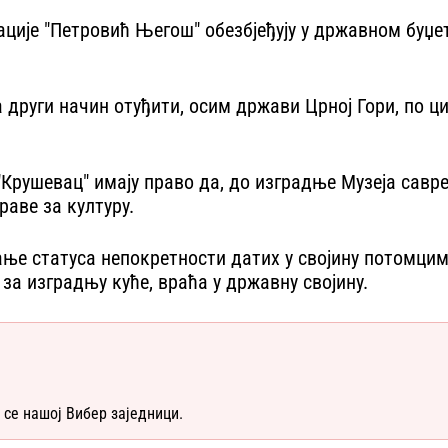
ције "Петровић Његош" обезбјеђују у државном буџе
други начин отуђити, осим држави Црној Гори, по циј
 "Крушевац" имају право да, до изградње Музеја савр
раве за културу.
ање статуса непокретности датих у својину потомцим
за изградњу куће, враћа у државну својину.
 се нашој Вибер заједници.