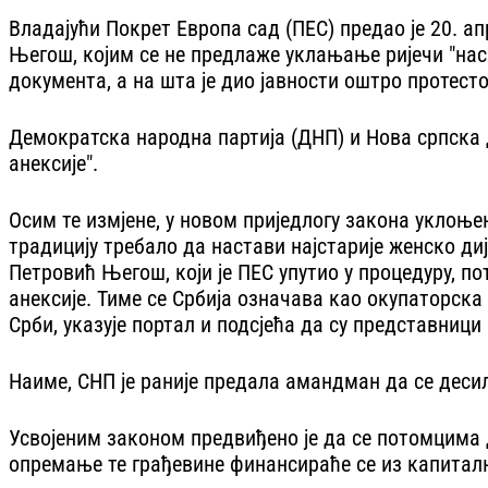
Владајући Покрет Европа сад (ПЕС) предао је 20. а
Његош, којим се не предлаже уклањање ријечи "наси
документа, а на шта је дио јавности оштро протест
Демократска народна партија (ДНП) и Нова српска д
анексије".
Осим те измјене, у новом приједлогу закона уклоњен
традицију требало да настави најстарије женско ди
Петровић Његош, који је ПЕС упутио у процедуру, п
анексије. Тиме се Србија означава као окупаторска
Срби, указује портал и подсјећа да су представниц
Наиме, СНП је раније предала амандман да се десил
Усвојеним законом предвиђено је да се потомцима д
опремање те грађевине финансираће се из капиталн