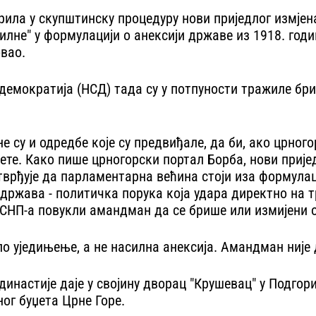
прила у скупштинску процедуру нови приједлог измје
лне" у формулацији о анексији државе из 1918. годи
овао.
емократија (НСД) тада су у потпуности тражиле брис
е су и одредбе које су предвиђале, да би, ако црног
јете. Како пише црногорски портал Борба, нови прије
отврђује да парламентарна већина стоји иза формулац
 држава - политичка порука која удара директно на т
и СНП-а повукли амандман да се брише или измијени о
о уједињење, а не насилна анексија. Амандман није 
инастије даје у својину дворац "Крушевац" у Подго
ог буџета Црне Горе.