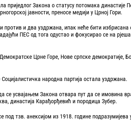
ила приједлог Закона о статусу потомака династије 
ногорској јавности, преносе медији у Црној Гори.
три против и два уздржана, ипак неће бити избрисана 
 владајући ПЕС од тога одустао и фокусирао се на р
Демократске Црне Горе, Нове српске демократије, Б
е Социјалистичка народна партија остала уздржана.
да се усвајањем Закона отвара пут да се имовина в
ква, династија Карађорђевић и породица Зубер.
 се под тзв. анексијом из 1918. године подразумијев