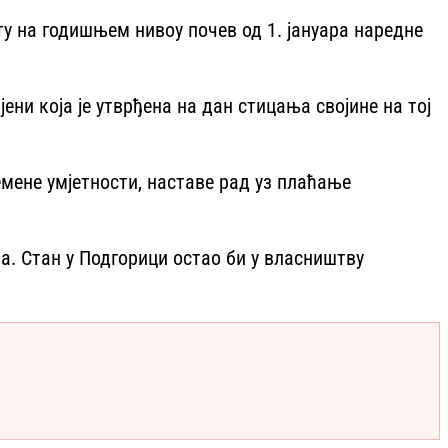
ту на годишњем нивоу почев од 1. јануара наредне
ени која је утврђена на дан стицања својине на тој
емене умјетности, наставе рад уз плаћање
а. Стан у Подгорици остао би у власништву