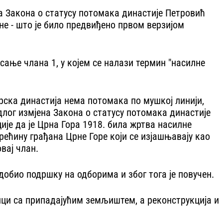
на Закона о статусу потомака династије Петровић
не - што је било предвиђено првом верзијом
ање члана 1, у којем се налази термин "насилне
орска династија нема потомака по мушкој линији,
длог измјена Закона о статусу потомака династије
ије да је Црна Гора 1918. била жртва насилне
рећину грађана Црне Горе који се изјашњавају као
вај члан.
добио подршку на одборима и због тога је повучен.
рици са припадајућим земљиштем, а реконструкција и