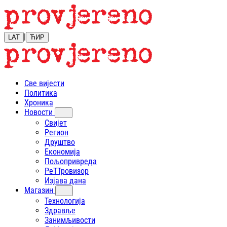
|
LAT
ЋИР
Све вијести
Политика
Хроника
Новости
Свијет
Регион
Друштво
Економија
Пољопривреда
РеТТровизор
Изјава дана
Магазин
Технологија
Здравље
Занимљивости