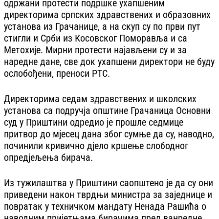
одржани протести подршке ухапшеним
директорима српских здравствених и образовних
установа из Грачанице, а на скуп су по први пут
стигли и Срби из Косовског Поморавља и са
Метохије. Мирни протести најављени су и за
наредне дане, све док ухапшени директори не буду
ослобођени, преноси РТС.
Директорима седам здравствених и школских
установа са подручја општине Грачаница Основни
суд у Приштини одредио је прошле седмице
притвор до мјесец дана због сумње да су, наводно,
починили кривично дјело кршење слободног
опредјељења бирача.
Из тужилаштва у Приштини саопштено је да су они
приведени након тврдњи министра за заједнице и
повратак у техничком мандату Ненада Рашића о
наводним пријетњама бирачима пред ванредне