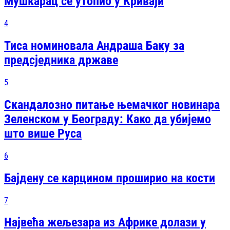
Мушкарац се утопио у Криваји
4
Тиса номиновала Андраша Баку за
предсједника државе
5
Скандалозно питање њемачког новинара
Зеленском у Београду: Како да убијемо
што више Руса
6
Бајдену се карцином проширио на кости
7
Највећа жељезара из Африке долази у