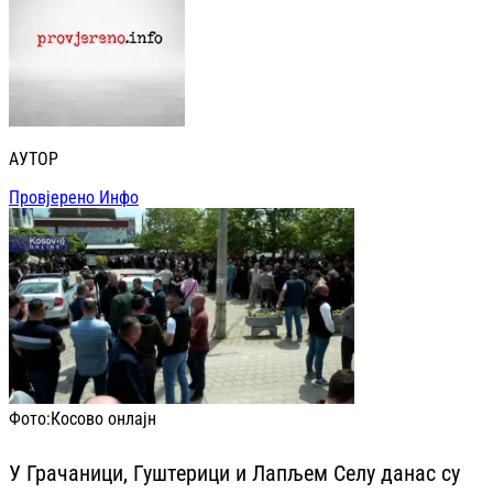
АУТОР
Провјерено Инфо
Фото:
Косово онлајн
У Грачаници, Гуштерици и Лапљем Селу данас су