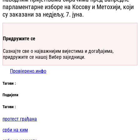
парламентарне изборе на Косову и Метохији, који
су заказани за недјељу, 7. јуна.
Придружите се
Сазнајте све о најважнијим вијестима и догађајима,
придружите се нашој Вибер заједници.
Провјерено.инфо
Таг
ови
:
Подијели
Таг
ови
:
протест грађана
срби на ким