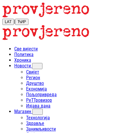
|
LAT
ЋИР
Све вијести
Политика
Хроника
Новости
Свијет
Регион
Друштво
Економија
Пољопривреда
РеТТровизор
Изјава дана
Магазин
Технологија
Здравље
Занимљивости