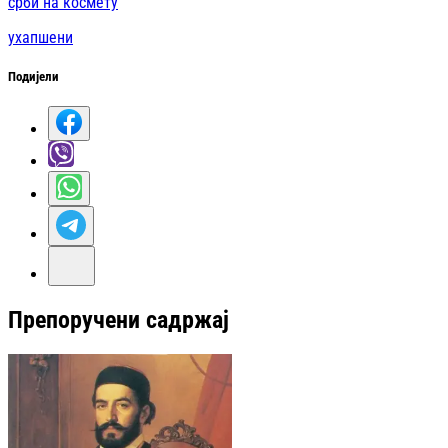
срби на космету
ухапшени
Подијели
Препоручени садржај