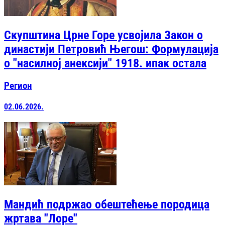
Скупштина Црне Горе усвојила Закон о
династији Петровић Његош: Формулација
о "насилној анексији" 1918. ипак остала
Регион
02.06.2026.
Мандић подржао обештећење породица
жртава "Лоре"