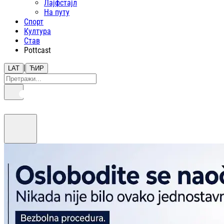
Лајфстajл
На путу
Спорт
Култура
Став
Pottcast
|
LAT
ЋИР