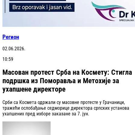
Регион
02.06.2026.
10:59
Масован протест Срба на Космету: Стигла
подршка из Поморавља и Метохије за
ухапшене директоре
Срби са Космета одржали су масовне протесте у Грачаници,
тражећи ослобађање седморице директора српских установа
ухапшених пред изборе заказане за 7. јун.