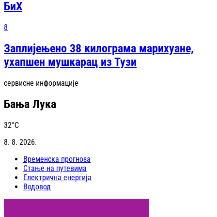
БиХ
8
Заплијењено 38 килограма марихуане,
ухапшен мушкарац из Тузи
сервисне информације
Бања Лука
32
°C
8. 8. 2026.
Временска прогноза
Стање на путевима
Електрична енергија
Водовод