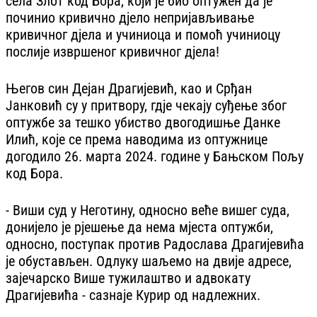
села Злот код Бора, који је био оптужен да је
починио кривично дјело непријављивање
кривичног дјела и учиниоца и помоћ учиниоцу
послије извршеног кривичног дјела!
Његов син Дејан Драгијевић, као и Срђан
Јанковић су у притвору, гдје чекају суђење због
оптужбе за тешко убиство двогодишње Данке
Илић, које се према наводима из оптужнице
догодило 26. марта 2024. године у Бањском Пољу
код Бора.
- Виши суд у Неготину, односно веће вишег суда,
донијело је рјешење да нема мјеста оптужби,
односно, поступак против Радослава Драгијевића
је обустављен. Одлуку шаљемо на двије адресе,
зајечарско Више тужилаштво и адвокату
Драгијевића - сазнаје Курир од надлежних.