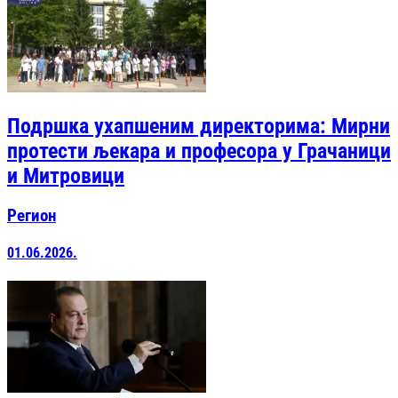
Подршка ухапшеним директорима: Мирни
протести љекара и професора у Грачаници
и Митровици
Регион
01.06.2026.