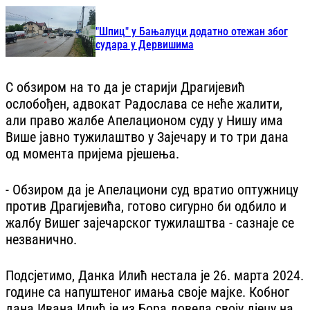
"Шпиц" у Бањалуци додатно отежан због
судара у Дервишима
С обзиром на то да је старији Драгијевић
ослобођен, адвокат Радослава се неће жалити,
али право жалбе Апелационом суду у Нишу има
Више јавно тужилаштво у Зајечару и то три дана
од момента пријема рјешења.
- Обзиром да је Апелациони суд вратио оптужницу
против Драгијевића, готово сигурно би одбило и
жалбу Вишег зајечарског тужилаштва - сазнаје се
незванично.
Подсјетимо, Данка Илић нестала је 26. марта 2024.
године са напуштеног имања своје мајке. Кобног
дана Ивана Илић је из Бора довела своју дјецу на