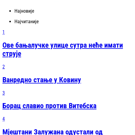
Најновије
Најчитаније
1
Ове бањалучке улице сутра неће имати
струје
2
Ванредно стање у Ковину
3
Борац славио против Витебска
4
Мјештани Залужана одустали од