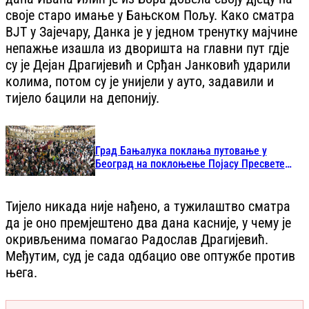
своје старо имање у Бањском Пољу. Како сматра
ВЈТ у Зајечару, Данка је у једном тренутку мајчине
непажње изашла из дворишта на главни пут гдје
су је Дејан Драгијевић и Срђан Јанковић ударили
колима, потом су је унијели у ауто, задавили и
тијело бацили на депонију.
Град Бањалука поклања путовање у
Београд на поклоњење Појасу Пресвете
Богородице
Тијело никада није нађено, а тужилаштво сматра
да је оно премјештено два дана касније, у чему је
окривљенима помагао Радослав Драгијевић.
Међутим, суд је сада одбацио ове оптужбе против
њега.