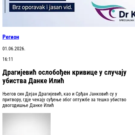
Регион
01.06.2026.
16:11
Драгијевић ослобођен кривице у случају
убиства Данке Илић
Његов син Дејан Драгијевић, као и Срђан Јанковић су у
притвору, гдје чекају суђење због оптужбе за тешко убиство
двогодишње Данке Илић