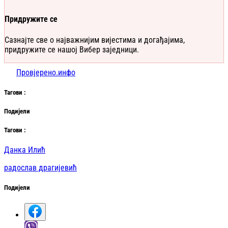
Придружите се
Сазнајте све о најважнијим вијестима и догађајима,
придружите се нашој Вибер заједници.
Провјерено.инфо
Таг
ови
:
Подијели
Таг
ови
:
Данка Илић
радослав драгијевић
Подијели