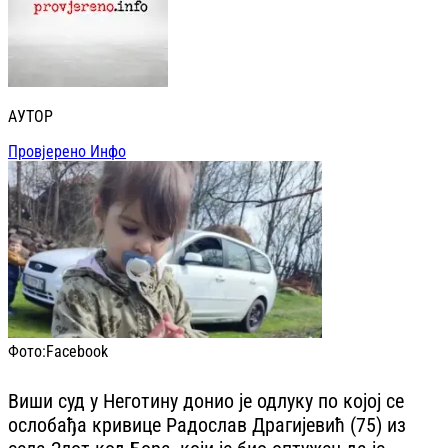
АУТОР
Провјерено Инфо
Фото:
Facebook
Виши суд у Неготину донио је одлуку по којој се
ослобађа кривице Радослав Драгијевић (75) из