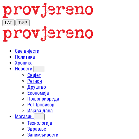
|
LAT
ЋИР
Све вијести
Политика
Хроника
Новости
Свијет
Регион
Друштво
Економија
Пољопривреда
РеТТровизор
Изјава дана
Магазин
Технологија
Здравље
Занимљивости