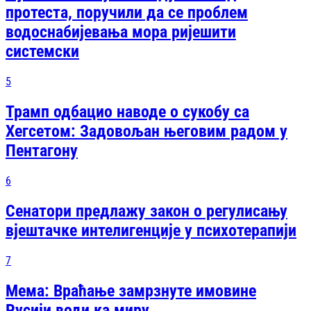
протеста, поручили да се проблем
водоснабијевања мора ријешити
системски
5
Трамп одбацио наводе о сукобу са
Хегсетом: Задовољан његовим радом у
Пентагону
6
Сенатори предлажу закон о регулисању
вјештачке интелигенције у психотерапији
7
Мема: Враћање замрзнуте имовине
Русији води ка миру