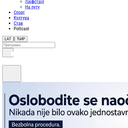
Лајфстajл
На путу
Спорт
Култура
Став
Pottcast
|
LAT
ЋИР