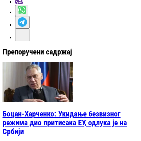
Препоручени садржај
Боцан-Харченко: Укидање безвизног
режима дио притисака ЕУ, одлука је на
Србији