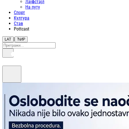
Лајфстajл
На путу
Спорт
Култура
Став
Pottcast
|
LAT
ЋИР