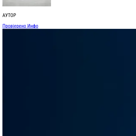
АУТОР
Провјерено Инфо