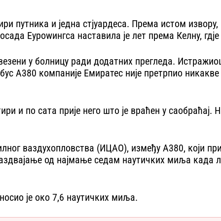
ири путника и једна стјуардеса. Према истом извору
осада Еуроwингса наставила је лет према Келну, гдје
евезени у болницу ради додатних прегледа. Истражио
бус А380 компаније Емиратес није претрпио никакве 
ири и по сата прије него што је враћен у саобраћај.
ог ваздухопловства (ИЦАО), између А380, који прип
раздвајање од најмање седам наутичких миља када ле
носио је око 7,6 наутичких миља.