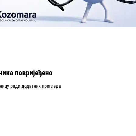
тника повријеђено
лницу ради додатних прегледа