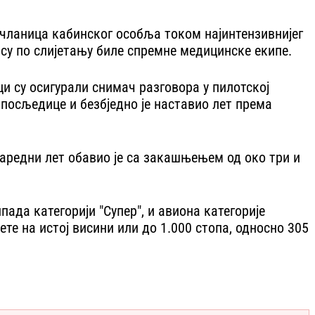
, чланица кабинског особља током најинтензивнијег
 су по слијетању биле спремне медицинске екипе.
ци су осигурали снимач разговора у пилотској
посљедице и безбједно је наставио лет према
 Наредни лет обавио је са закашњењем од око три и
ада категорији "Супер", и авиона категорије
те на истој висини или до 1.000 стопа, односно 305