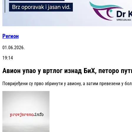
Регион
01.06.2026.
19:14
Авион упао у вртлог изнад БиХ, петоро пу
Повријеђени су прво збринути у авиону, а затим превезени у бо