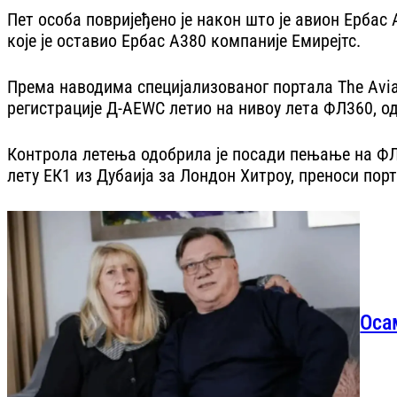
Пет особа повријеђено је након што је авион Ербас
које је оставио Ербас А380 компаније Емирејтс.
Према наводима специјализованог портала The Aviat
регистрације Д-АЕWС летио на нивоу лета ФЛ360, од
Контрола летења одобрила је посади пењање на ФЛ
лету ЕК1 из Дубаија за Лондон Хитроу, преноси пор
Оса