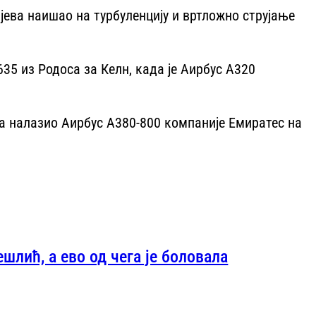
ајева наишао на турбуленцију и вртложно струјање
635 из Родоса за Келн, када је Аирбус А320
а налазио Аирбус А380-800 компаније Емиратес на
шлић, а ево од чега је боловала