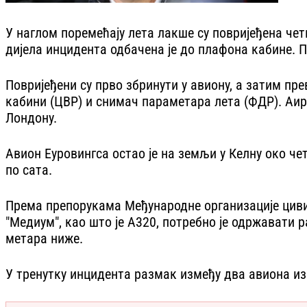
У наглом поремећају лета лакше су повријеђена чет
дијела инцидента одбачена је до плафона кабине. П
Повријеђени су прво збринути у авиону, а затим пр
кабини (ЦВР) и снимач параметара лета (ФДР). Аир
Лондону.
Авион Еуровингса остао је на земљи у Келну око чет
по сата.
Према препорукама Међународне организације цивилн
"Медиум", као што је А320, потребно је одржавати 
метара ниже.
У тренутку инцидента размак између два авиона из