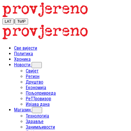
|
LAT
ЋИР
Све вијести
Политика
Хроника
Новости
Свијет
Регион
Друштво
Економија
Пољопривреда
РеТТровизор
Изјава дана
Магазин
Технологија
Здравље
Занимљивости