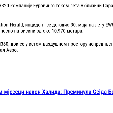
 А320 компаније Еуровингс током лета у близини Сар
ion Herald, инцидент се догодио 30. маја на лету ЕW
носно на висини од око 10.970 метара.
380, док се у истом ваздушном простору испред њег
тал Аеро.
м мјесеци након Халида: Преминула Сејда Бе