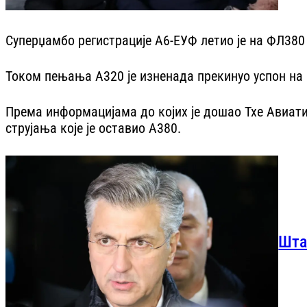
Суперџамбо регистрације А6-ЕУФ летио је на ФЛ380 
Током пењања А320 је изненада прекинуо успон на 
Према информацијама до којих је дошао Тхе Авиати
струјања које је оставио А380.
Шта