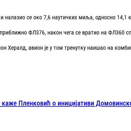
и налазио се око 7,6 наутичких миља, односно 14,1 
приближно ФЛ376, након чега се вратио на ФЛ360 спу
он Хералд, авион је у том тренутку наишао на комби
 каже Пленковић о иницијативи Домовинск