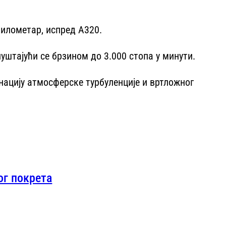
километар, испред А320.
штајући се брзином до 3.000 стопа у минути.
нацију атмосферске турбуленције и вртложног
ог покрета