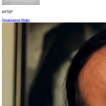
АУТОР
Провјерено Инфо