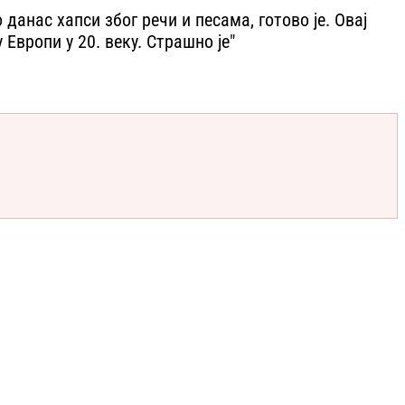
 данас хапси због речи и песама, готово је. Овај
Европи у 20. веку. Страшно је"