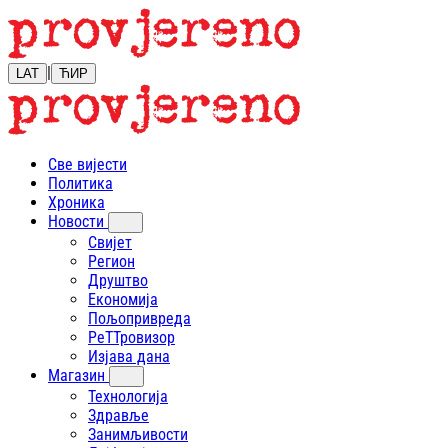
|
LAT
ЋИР
Све вијести
Политика
Хроника
Новости
Свијет
Регион
Друштво
Економија
Пољопривреда
РеТТровизор
Изјава дана
Магазин
Технологија
Здравље
Занимљивости