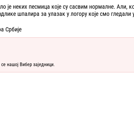
ло је неких песмица које су сасвим нормалне. Али, ко
лике шпалира за улазак у логору које смо гледали у 
а Србије
 се нашој Вибер заједници.