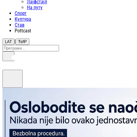
Лајфстajл
На путу
Спорт
Култура
Став
Pottcast
|
LAT
ЋИР