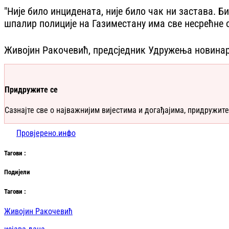
"Није било инцидената, није било чак ни застава. Би
шпалир полиције на Газиместану има све несрећне од
Живојин Ракочевић, предсједник Удружења новинар
Придружите се
Сазнајте све о најважнијим вијестима и догађајима, придружите
Провјерено.инфо
Таг
ови
:
Подијели
Таг
ови
:
Живојин Ракочевић