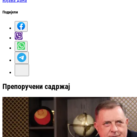
изјава дана
Подијели
Препоручени садржај