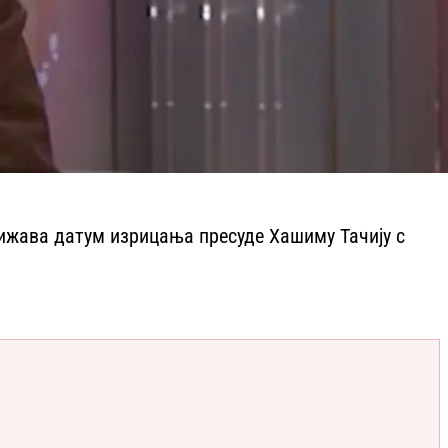
лижава датум изрицања пресуде Хашиму Тачију с