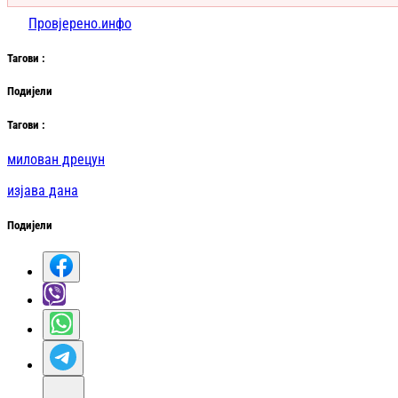
Провјерено.инфо
Таг
ови
:
Подијели
Таг
ови
:
милован дрецун
изјава дана
Подијели