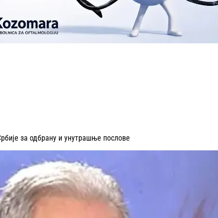
рбије за одбрану и унутрашње послове