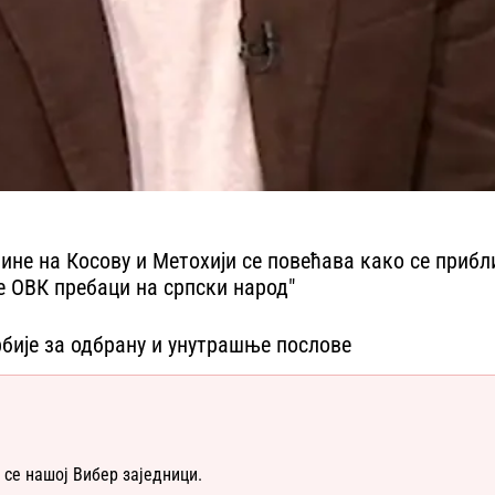
чине на Косову и Метохији се повећава како се приб
е ОВК пребаци на српски народ"
бије за одбрану и унутрашње послове
 се нашој Вибер заједници.