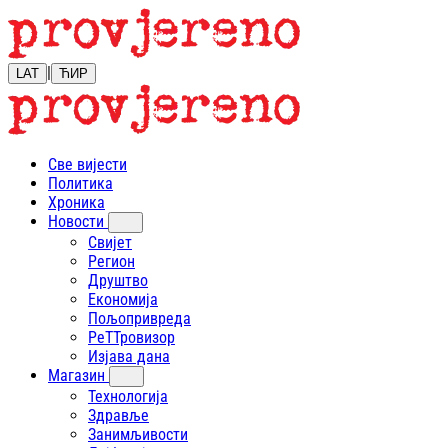
|
LAT
ЋИР
Све вијести
Политика
Хроника
Новости
Свијет
Регион
Друштво
Економија
Пољопривреда
РеТТровизор
Изјава дана
Магазин
Технологија
Здравље
Занимљивости