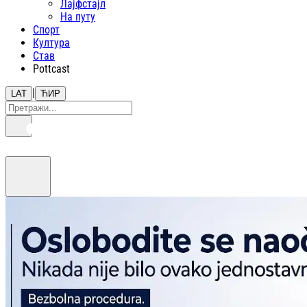
Лајфстajл
На путу
Спорт
Култура
Став
Pottcast
|
LAT
ЋИР