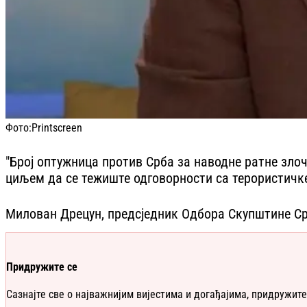
Фото:
Printscreen
"Број оптужница против Срба за наводне ратне зло
циљем да се тежиште одговорности са терористичк
Милован Дрецун, предсједник Одбора Скупштине Ср
Придружите се
Сазнајте све о најважнијим вијестима и догађајима, придружите