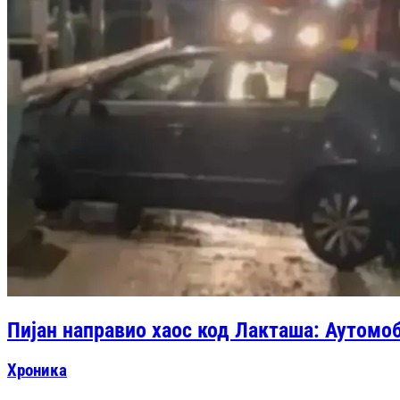
Пијан направио хаос код Лакташа: Аутомоб
Хроника