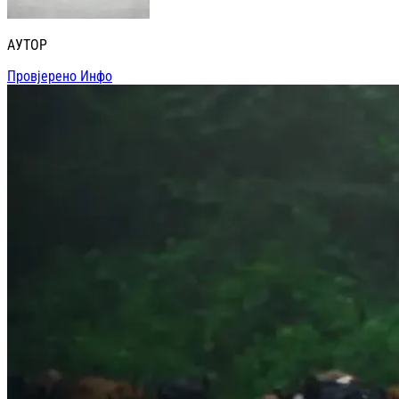
АУТОР
Провјерено Инфо