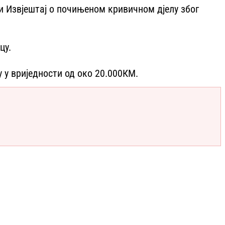
и Извјештај о почињеном кривичном дјелу због
цу.
 у вриједности од око 20.000КМ.