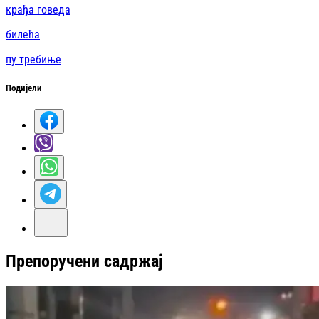
крађа говеда
билећа
пу требиње
Подијели
Препоручени садржај