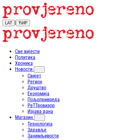
|
LAT
ЋИР
Све вијести
Политика
Хроника
Новости
Свијет
Регион
Друштво
Економија
Пољопривреда
РеТТровизор
Изјава дана
Магазин
Технологија
Здравље
Занимљивости