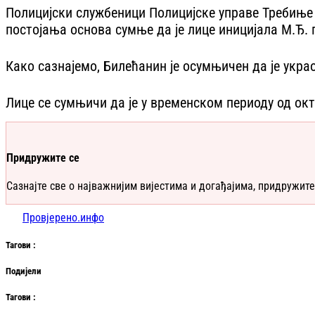
Полицијски службеници Полицијске управе Требиње
постојања основа сумње да је лице иницијала М.Ђ. 
Како сазнајемо, Билећанин је осумњичен да је укра
Лице се сумњичи да је у временском периоду од окт
Придружите се
Сазнајте све о најважнијим вијестима и догађајима, придружите
Провјерено.инфо
Таг
ови
:
Подијели
Таг
ови
: