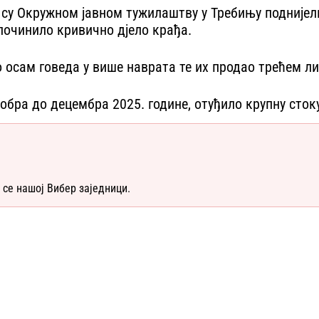
 су Окружном јавном тужилаштву у Требињу поднијел
починило кривично дјело крађа.
о осам говеда у више наврата те их продао трећем ли
обра до децембра 2025. године, отуђило крупну стоку
 се нашој Вибер заједници.