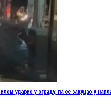
илом ударио у ограду, па се закуцао у напл