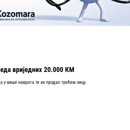
веда вриједних 20.000 КМ
а у више наврата те их продао трећем лицу.