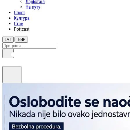
Лајфстajл
На путу
Спорт
Култура
Став
Pottcast
|
LAT
ЋИР