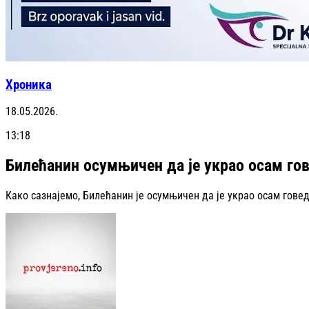
Хроника
18.05.2026.
13:18
Билећанин осумњичен да је украо осам го
Како сазнајемо, Билећанин је осумњичен да је украо осам говед