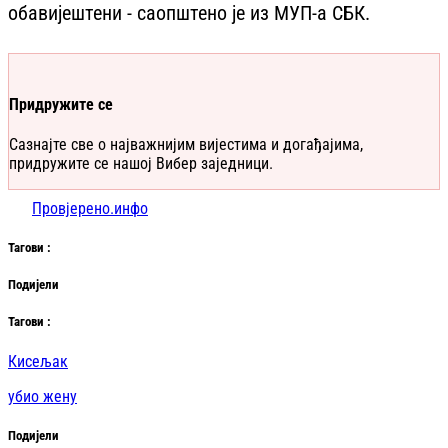
обавијештени - саопштено је из МУП-а СБК.
Придружите се
Сазнајте све о најважнијим вијестима и догађајима,
придружите се нашој Вибер заједници.
Провјерено.инфо
Таг
ови
:
Подијели
Таг
ови
:
Кисељак
убио жену
Подијели