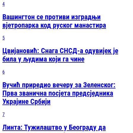
4
Вашингтон се противи изградњи
вјетропарка код руског манастира
5
Цвијановић: Снага СНСД-а одувијек је
била у људима који га чине
6
Вучић приредио вечеру за Зеленског:
Прва званична посjета предсjедника
Украјине Србији
7
Линта: Тужилаштво у Београду да