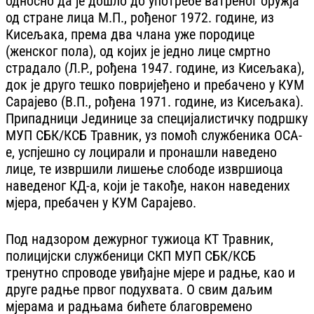
односно да је дошло до употребе ватреног оружја
од стране лица М.П., рођеног 1972. године, из
Кисељака, према два члана уже породице
(женског пола), од којих је једно лице смртно
страдало (Л.Р., рођена 1947. године, из Кисељака),
док је друго тешко повријеђено и пребачено у КУМ
Сарајево (В.П., рођена 1971. године, из Кисељака).
Припадници Јединице за специјалистичку подршку
МУП СБК/КСБ Травник, уз помоћ службеника ОСА-
е, успјешно су лоцирали и пронашли наведено
лице, те извршили лишење слободе извршиоца
наведеног КД-а, који је такође, након наведених
мјера, пребачен у КУМ Сарајево.
Под надзором дежурног тужиоца КТ Травник,
полицијски службеници СКП МУП СБК/КСБ
тренутно спроводе увиђајне мјере и радње, као и
друге радње првог подухвата. О свим даљим
мјерама и радњама бићете благовремено