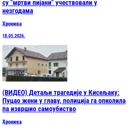
су "мртви пијани" учествовали у
незгодама
Хроника
18.05.2026.
(ВИДЕО) Детаљи трагедије у Кисељаку:
Пуцао жени у главу, полиција га опколила
па извршио самоубиство
Хроника