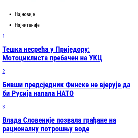
Најновије
Најчитаније
1
Тешка несрећа у Приједору:
Мотоциклиста пребачен на УКЦ
2
Бивши предсједник Финске не вјерује да
би Русија напала НАТО
3
Влада Словеније позвала грађане на
рационалну потрошњу воде