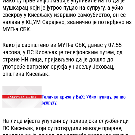
Иако су прве информације упућивале на то да је
мушкарац који је јутрос пуцао на супругу, а убио
свекрву у Кисељаку извршио самоубиство, он се
налази у КЦУМ Сарајево, званично је потврђено из
МУП-а СБК.
Како је саопштено из МУП-а СБК, данас у 07:55
часова, у ПС Кисељак је телефонским путем, од
стране НН лица, пријављено да је дошло до
употребе ватреног оружја у насељу Јеховац,
општина Кисељак.
Талачка криза у БиХ: Убио пуницу, ранио
супругу
На лице мјеста упућени су полицијски службеници
ПС Кисељак, који су потврдили наводе пријаве,