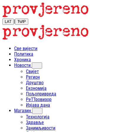
|
LAT
ЋИР
Све вијести
Политика
Хроника
Новости
Свијет
Регион
Друштво
Економија
Пољопривреда
РеТТровизор
Изјава дана
Магазин
Технологија
Здравље
Занимљивости