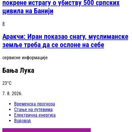
покрене истрагу о убиству 500 српских
цивила на Банији
8
Аракчи: Иран показао снагу, муслиманске
земље треба да се ослоне на себе
сервисне информације
Бања Лука
23
°C
7. 8. 2026.
Временска прогноза
Стање на путевима
Електрична енергија
Водовод