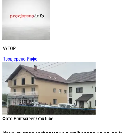
АУТОР
Провјерено Инфо
Фото:
Printscreen/YouTube