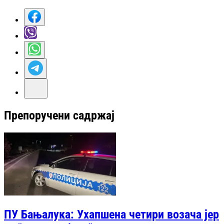
Препоручени садржај
ПУ Бањалука: Ухапшена четири возача јер