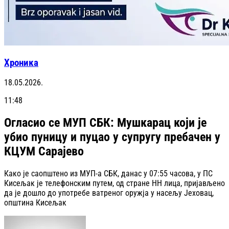
Хроника
18.05.2026.
11:48
Огласио се МУП СБК: Мушкарац који је
убио пуницу и пуцао у супругу пребачен у
КЦУМ Сарајево
Како је саопштено из МУП-а СБК, данас у 07:55 часова, у ПС
Кисељак је телефонским путем, од стране НН лица, пријављено
да је дошло до употребе ватреног оружја у насељу Јеховац,
општина Кисељак