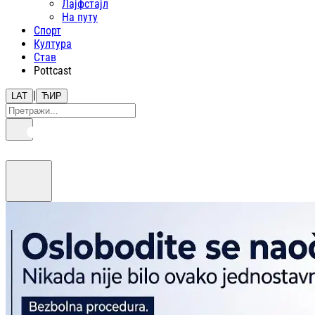
Лајфстajл
На путу
Спорт
Култура
Став
Pottcast
|
LAT
ЋИР