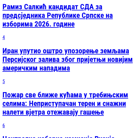
Рамиз Салкић кандидат СДА за
предсједника Републике Српске на
изборима 2026. године
4
Иран упутио оштро упозорење земљама
Персијског залива због пријетњи новијим
америчким нападима
5
Пожар све ближе кућама у требињским
селима: Неприступачан терен и снажни
налети вјетра отежавају гашење
6