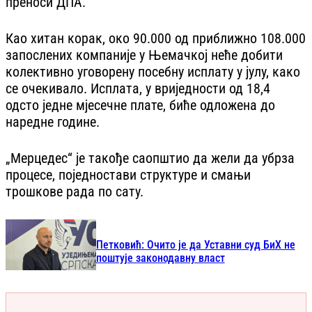
преноси ДПА.
Као хитан корак, око 90.000 од приближно 108.000
запослених компаније у Њемачкој неће добити
колективно уговорену посебну исплату у јулу, како
се очекивало. Исплата, у вриједности од 18,4
одсто једне мјесечне плате, биће одложена до
наредне године.
„Мерцедес“ је такође саопштио да жели да убрза
процесе, поједностави структуре и смањи
трошкове рада по сату.
Петковић: Очито је да Уставни суд БиХ не
поштује законодавну власт