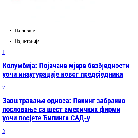
Најновије
Најчитаније
1
Колумбија: Појачане мјере безбједности
уочи инаугурације новог предсједника
2
Заоштравање односа: Пекинг забранио
пословање са шест америчких фирми
уочи посјете Ђипинга САД-у
3