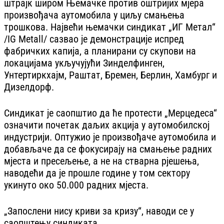
штрајк широм Њемачке против оштријих мјера
произвођача аутомобила у циљу смањења
трошкова. Највећи њемачки синдикат „ИГ Метал“
/IG Metall/ сазвао је демонстрације испред
фабричких капија, а планирани су скупови на
локацијама укључујући Зинделфинген,
Унтертиркхајм, Раштат, Бремен, Берлин, Хамбург и
Дизелдорф.
Синдикат је саопштио да ће протести „Мерцедеса“
означити почетак даљих акција у аутомобилској
индустрији. Оптужио је произвођаче аутомобила и
добављаче да се фокусирају на смањење радних
мјеста и пресељење, а не на стварна рјешења,
наводећи да је прошле године у том сектору
укинуто око 50.000 радних мјеста.
„Запослени нису криви за кризу“, наводи се у
саопштењу синдиката.