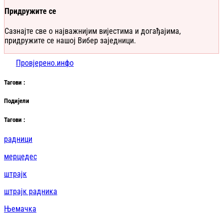
Придружите се
Сазнајте све о најважнијим вијестима и догађајима,
придружите се нашој Вибер заједници.
Провјерено.инфо
Таг
ови
:
Подијели
Таг
ови
:
радници
мерцедес
штрајк
штрајк радника
Њемачка