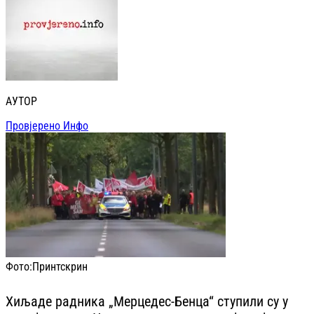
АУТОР
Провјерено Инфо
Фото:
Принтскрин
Хиљаде радника „Мерцедес-Бенца“ ступили су у