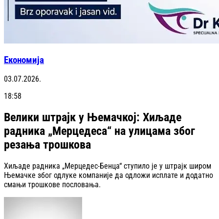
Економија
03.07.2026.
18:58
Велики штрајк у Њемачкој: Хиљаде
радника „Мерцедеса“ на улицама због
резања трошкова
Хиљаде радника „Мерцедес-Бенца“ ступило је у штрајк широм
Њемачке због одлуке компаније да одложи исплате и додатно
смањи трошкове пословања.