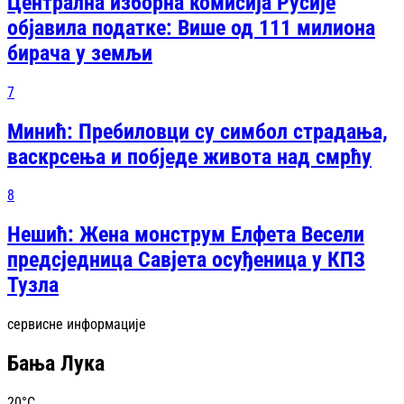
Централна изборна комисија Русије
објавила податке: Више од 111 милиона
бирача у земљи
7
Минић: Пребиловци су симбол страдања,
васкрсења и побједе живота над смрћу
8
Нешић: Жена монструм Елфета Весели
предсједница Савјета осуђеница у КПЗ
Тузла
сервисне информације
Бања Лука
20
°C