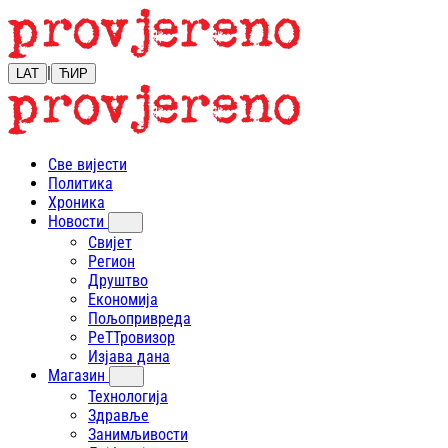
|
LAT
ЋИР
Све вијести
Политика
Хроника
Новости
Свијет
Регион
Друштво
Економија
Пољопривреда
РеТТровизор
Изјава дана
Магазин
Технологија
Здравље
Занимљивости