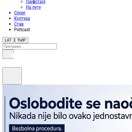
Лајфстajл
На путу
Спорт
Култура
Став
Pottcast
|
LAT
ЋИР