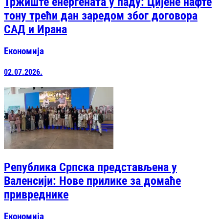
Тржиште енергената у паду: Цијене нафте
тону трећи дан заредом због договора
САД и Ирана
Економија
02.07.2026.
Република Српска представљена у
Валенсији: Нове прилике за домаће
привреднике
Економија