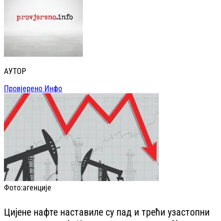
АУТОР
Провјерено Инфо
Фото:
агенције
Цијене нафте наставиле су пад и трећи узастопни