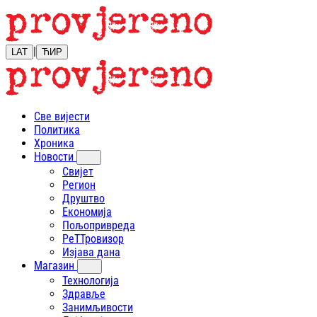
|
LAT
ЋИР
Све вијести
Политика
Хроника
Новости
Свијет
Регион
Друштво
Економија
Пољопривреда
РеТТровизор
Изјава дана
Магазин
Технологија
Здравље
Занимљивости