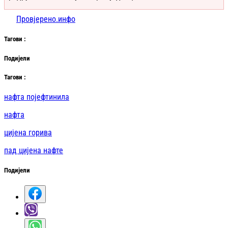
Провјерено.инфо
Таг
ови
:
Подијели
Таг
ови
:
нафта појефтинила
нафта
цијена горива
пад цијена нафте
Подијели