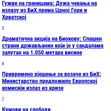
Гужве на границама: Дужа чекања на
излазу из БиХ према Црној Гори и
Хрватској
5
Драматична акција на Биокову: Спашен
страни држављанин који је у сандалама
залутао на 1.050 метара висине
6
Привремено рјешење за возаче из БиХ:
Министарство предложило Европској
комисији излаз из кризе
7
Кумови на слободи