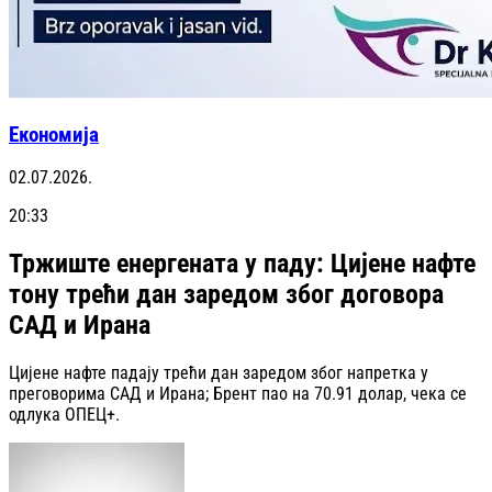
Економија
02.07.2026.
20:33
Тржиште енергената у паду: Цијене нафте
тону трећи дан заредом због договора
САД и Ирана
Цијене нафте падају трећи дан заредом због напретка у
преговорима САД и Ирана; Брент пао на 70.91 долар, чека се
одлука ОПЕЦ+.