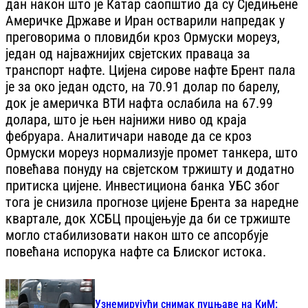
дан након што је Катар саопштио да су Сједињене
Америчке Државе и Иран остварили напредак у
преговорима о пловидби кроз Ормуски мореуз,
један од најважнијих свјетских праваца за
транспорт нафте. Цијена сирове нафте Брент пала
је за око један одсто, на 70.91 долар по барелу,
док је америчка ВТИ нафта ослабила на 67.99
долара, што је њен најнижи ниво од краја
фебруара. Аналитичари наводе да се кроз
Ормуски мореуз нормализује промет танкера, што
повећава понуду на свјетском тржишту и додатно
притиска цијене. Инвестициона банка УБС због
тога је снизила прогнозе цијене Брента за наредне
квартале, док ХСБЦ процјењује да би се тржиште
могло стабилизовати након што се апсорбује
повећана испорука нафте са Блиског истока.
Узнемирујући снимак пуцњаве на КиМ: