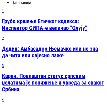
Најчитаније
1
Грубо кршење Етичког кодекса:
Инспектор СИПА-е величао "Олују"
2
Додик: Амбасадор Њемачке или не зна
да чита или свјесно лаже
3
Каран: Повлаштен статус српским
џелатима је понижење и увреда за сваког
Србина
4