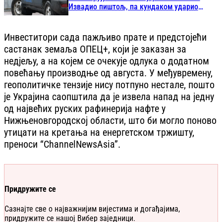
Извадио пиштољ, па кундаком ударио
човјека
Инвеститори сада пажљиво прате и предстојећи
састанак земаља ОПЕЦ+, који је заказан за
недјељу, а на којем се очекује одлука о додатном
повећању производње од августа. У међувремену,
геополитичке тензије нису потпуно нестале, пошто
је Украјина саопштила да је извела напад на једну
од највећих руских рафинерија нафте у
Нижњеновгородској области, што би могло поново
утицати на кретања на енергетском тржишту,
преноси “ChannelNewsAsia”.
Придружите се
Сазнајте све о најважнијим вијестима и догађајима,
придружите се нашој Вибер заједници.