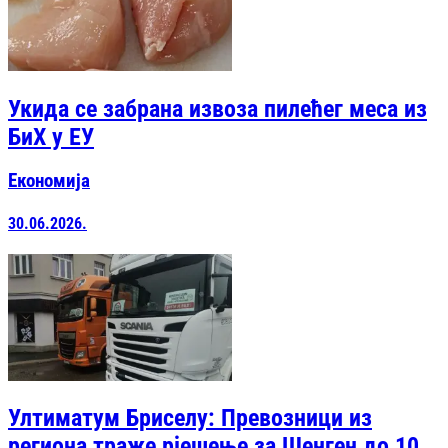
Укида се забрана извоза пилећег меса из
БиХ у ЕУ
Економија
30.06.2026.
Ултиматум Бриселу: Превозници из
региона траже рјешење за Шенген до 10.