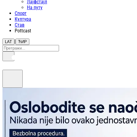
Лајфстajл
На путу
Спорт
Култура
Став
Pottcast
|
LAT
ЋИР