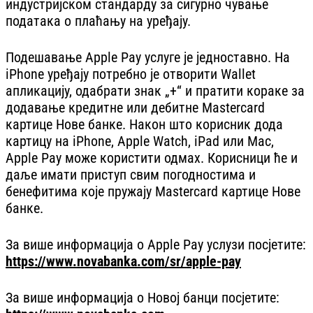
индустријском стандарду за сигурно чување
података о плаћању на уређају.
Подешавање Apple Pay услуге је једноставно. На
iPhone уређају потребно је отворити Wallet
апликацију, одабрати знак „+“ и пратити кораке за
додавање кредитне или дебитне Mastercard
картице Нове банке. Након што корисник дода
картицу на iPhone, Apple Watch, iPad или Mac,
Apple Pay може користити одмах. Корисници ће и
даље имати приступ свим погодностима и
бенефитима које пружају Mastercard картице Нове
банке.
За више информација о Apple Pay услузи посјетите:
https://www.novabanka.com/sr/apple-pay
За више информација о Новој банци посјетите: