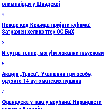
олимпијади у Шведској
4
Пожар код Коњица пријети кућама:
Затражен хеликоптер ОС БиХ
5
И сутра топло, могући локални пљускови
6
Акција „Траса“: Ухапшене три особе,
одузето 14 аутоматских пушака
7
Француска у паклу врућина: Наранџасти
аларм у 8 регија