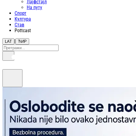
Лајфстajл
На путу
Спорт
Култура
Став
Pottcast
|
LAT
ЋИР