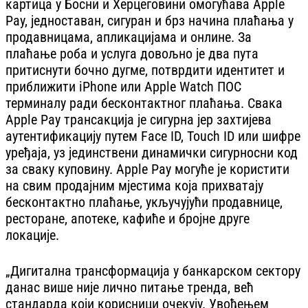
картица у Босни и Херцеговини омогућава Apple
Pay, једноставан, сигуран и брз начина плаћања у
продавницама, апликацијама и онлине. За
плаћање роба и услуга довољно је два пута
притиснути бочно дугме, потврдити идентитет и
приближити iPhone или Apple Watch ПОС
терминалу ради бесконтактног плаћања. Свака
Apple Pay трансакција је сигурна јер захтијева
аутентификацију путем Face ID, Touch ID или шифре
уређаја, уз јединствени динамички сигурносни код
за сваку куповину. Apple Pay могуће је користити
на свим продајним мјестима која прихватају
бесконтактно плаћање, укључујући продавнице,
ресторане, апотеке, кафиће и бројне друге
локације.
„Дигитална трансформација у банкарском сектору
данас више није лично питање тренда, већ
стандарда који корисници очекују. Увођењем