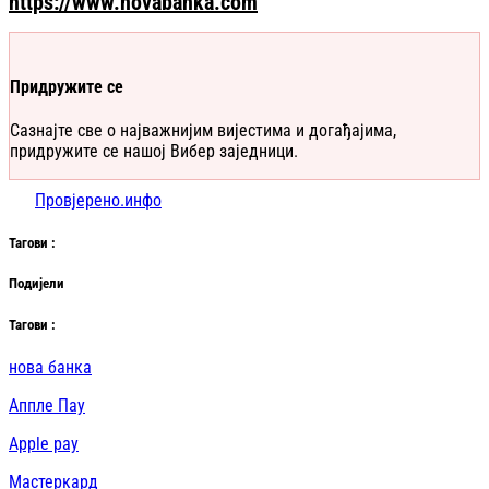
https://www.novabanka.com
Придружите се
Сазнајте све о најважнијим вијестима и догађајима,
придружите се нашој Вибер заједници.
Провјерено.инфо
Таг
ови
:
Подијели
Таг
ови
:
нова банка
Аппле Паy
Apple pay
Мастеркард