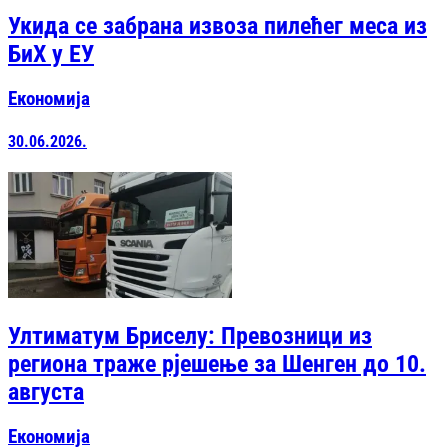
Укида се забрана извоза пилећег меса из
БиХ у ЕУ
Економија
30.06.2026.
Ултиматум Бриселу: Превозници из
региона траже рјешење за Шенген до 10.
августа
Економија