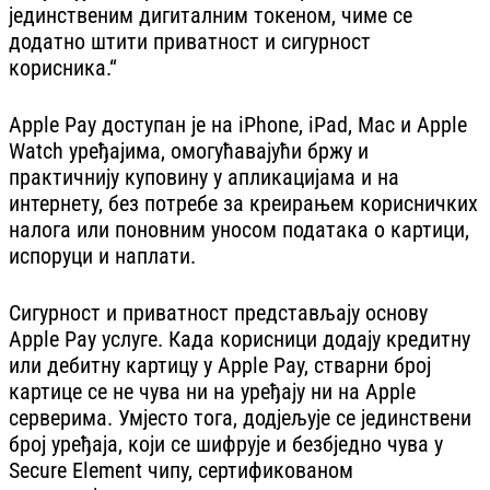
јединственим дигиталним токеном, чиме се
додатно штити приватност и сигурност
корисника.“
Apple Pay доступан је на iPhone, iPad, Mac и Apple
Watch уређајима, омогућавајући бржу и
практичнију куповину у апликацијама и на
интернету, без потребе за креирањем корисничких
налога или поновним уносом података о картици,
испоруци и наплати.
Сигурност и приватност представљају основу
Apple Pay услуге. Када корисници додају кредитну
или дебитну картицу у Apple Pay, стварни број
картице се не чува ни на уређају ни на Apple
серверима. Умјесто тога, додјељује се јединствени
број уређаја, који се шифрује и безбједно чува у
Secure Element чипу, сертификованом