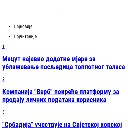
Најновије
Најчитаније
1
Мацут најавио додатне мјере за
ублажавање посљедица топлотног таласа
2
Компанија "Верб" покреће платформу за
продају личних података корисника
3
"Србадија" учествује на Свјетској хорској