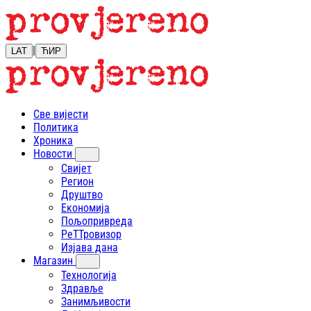
|
LAT
ЋИР
Све вијести
Политика
Хроника
Новости
Свијет
Регион
Друштво
Економија
Пољопривреда
РеТТровизор
Изјава дана
Магазин
Технологија
Здравље
Занимљивости