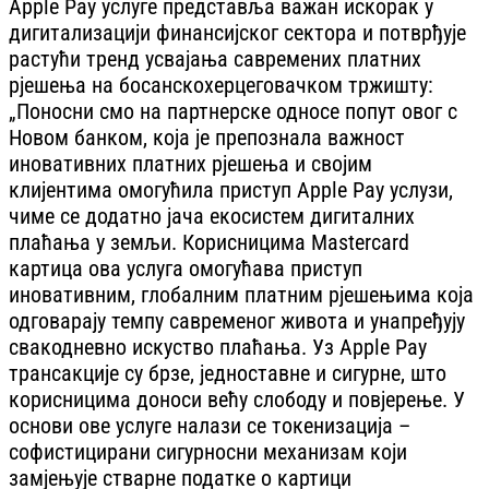
Apple Pay услуге представља важан искорак у
дигитализацији финансијског сектора и потврђује
растући тренд усвајања савремених платних
рјешења на босанскохерцеговачком тржишту:
„Поносни смо на партнерске односе попут овог с
Новом банком, која је препознала важност
иновативних платних рјешења и својим
клијентима омогућила приступ Apple Pay услузи,
чиме се додатно јача екосистем дигиталних
плаћања у земљи. Корисницима Mastercard
картица ова услуга омогућава приступ
иновативним, глобалним платним рјешењима која
одговарају темпу савременог живота и унапређују
свакодневно искуство плаћања. Уз Apple Pay
трансакције су брзе, једноставне и сигурне, што
корисницима доноси већу слободу и повјерење. У
основи ове услуге налази се токенизација –
софистицирани сигурносни механизам који
замјењује стварне податке о картици