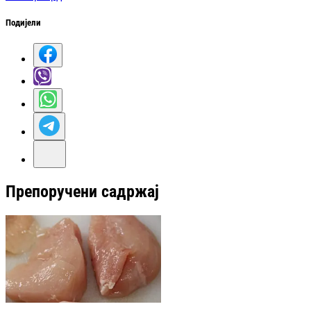
Подијели
Препоручени садржај