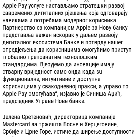
Apple Pay услуге настављамо стратешки развој
савремених дигиталних рјешења која одговарају
навикама и потребама модерног корисника.
Партнерство са компанијом Apple за Нову банку
представља важан искорак у даљем развоју
дигиталног екосистема Банке и потврду нашег
опредјељења да корисницима омогућимо приступ
глобално препознатим технолошким
стандардима. Вјерујемо да иновације имају
стварну вриједност само онда када su
функционалне, интуитивне и доступне
корисницима у свакодневној пракси, а управо то
Apple Pay омогућава“, изјавио је Синиша Аџић,
предсједник Управе Нове банке.
Јелена Сретеновић, директорица компаније
Mastercard за тржишта Босне и Херцеговине,
Србије и Црне Горе, истиче да ширење доступности