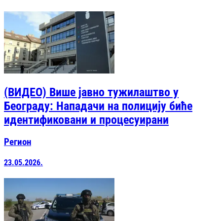
(ВИДЕО) Више јавно тужилаштво у
Београду: Нападачи на полицију биће
идентификовани и процесуирани
Регион
23.05.2026.