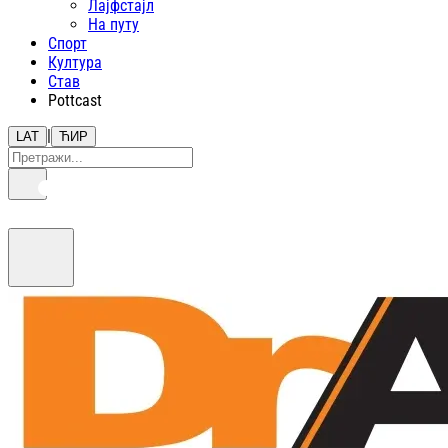
Лајфстajл
На путу
Спорт
Култура
Став
Pottcast
|
LAT
ЋИР