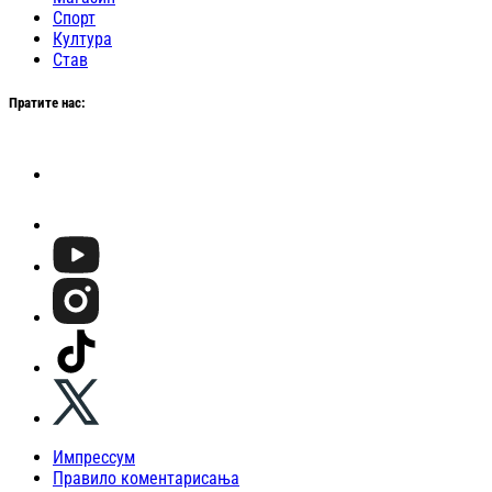
Спорт
Култура
Став
Пратите нас:
Импрессум
Правило коментарисања