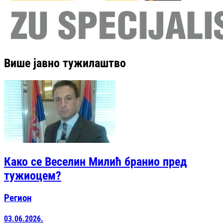
Више јавно тужилаштво
Како се Веселин Милић бранио пред
тужиоцем?
Регион
03.06.2026.