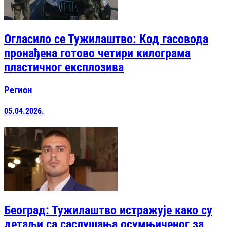
Огласило се Тужилаштво: Код гасовода
пронађена готово четири килограма
пластичног експлозива
Регион
05.04.2026.
Београд: Тужилаштво истражује како су
детаљи са саслушања осумњиченог за