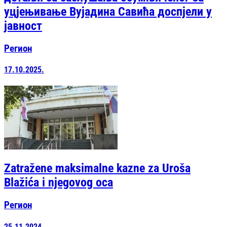
уцјењивање Вујадина Савића доспјели у
јавност
Регион
17.10.2025.
Zatražene maksimalne kazne za Uroša
Blažića i njegovog oca
Регион
25.11.2024.