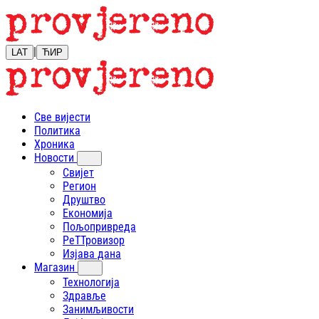
|
LAT
ЋИР
Све вијести
Политика
Хроника
Новости
Свијет
Регион
Друштво
Економија
Пољопривреда
РеТТровизор
Изјава дана
Магазин
Технологија
Здравље
Занимљивости