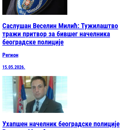
Саслушан Веселин Милић: Тужилаштво
тражи притвор за бившег начелника
београдске полиције
Регион
15.05.2026.
Ухапшен начелник београдске полиције