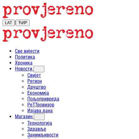
|
LAT
ЋИР
Све вијести
Политика
Хроника
Новости
Свијет
Регион
Друштво
Економија
Пољопривреда
РеТТровизор
Изјава дана
Магазин
Технологија
Здравље
Занимљивости