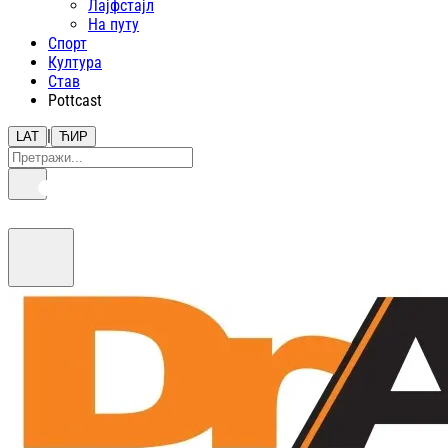
Лајфстajл
На путу
Спорт
Култура
Став
Pottcast
|
LAT
ЋИР