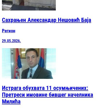
Сахрањен Александар Нешовић Баја
Регион
29.05.2026.
Истрага обухвата 11 осумњичених:
Претреси имовине бившег начелника
Милића