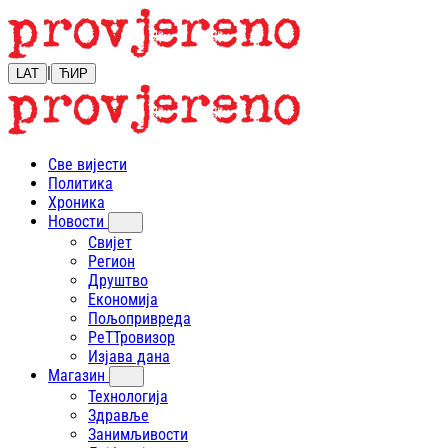
|
LAT
ЋИР
Све вијести
Политика
Хроника
Новости
Свијет
Регион
Друштво
Економија
Пољопривреда
РеТТровизор
Изјава дана
Магазин
Технологија
Здравље
Занимљивости