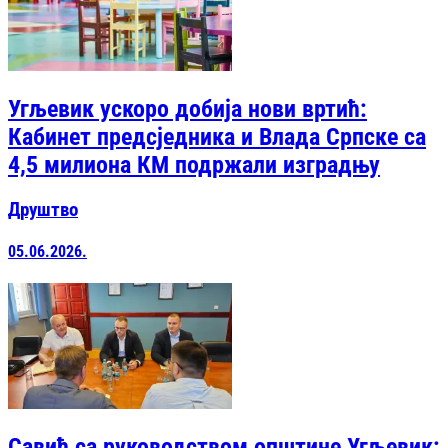
Угљевик ускоро добија нови вртић:
Кабинет предсједника и Влада Српске са
4,5 милиона КМ подржали изградњу
Друштво
05.06.2026.
Савић са руководством општине Угљевик: