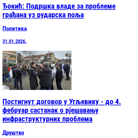
Ђокић: Подршка владе за проблеме
грађана уз рударска поља
Политика
31.01.2026.
Постигнут договор у Угљевику - до 4.
фебруар састанак о рјешавању
инфраструктурних проблема
Друштво