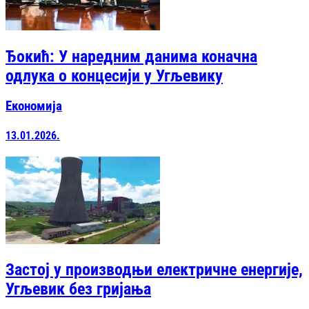
Ђокић: У наредним данима коначна
одлука о концесији у Угљевику
Економија
13.01.2026.
Застој у производњи електричне енергије,
Угљевик без гријања