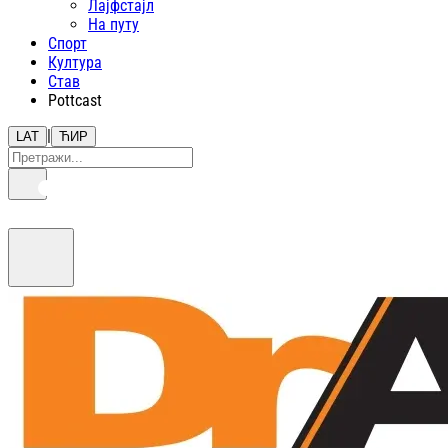
Лајфстajл
На путу
Спорт
Култура
Став
Pottcast
|
LAT
ЋИР