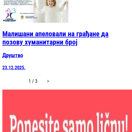
Малишани апеловали на грађане да
позову хуманитарни број
Друштво
23.12.2025.
page
1 / 3