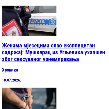
Женама мјесецима слао експлицитан
садржај: Мушкарац из Угљевика ухапшен
због сексуалног узнемиравања
Хроника
10.07.2026.