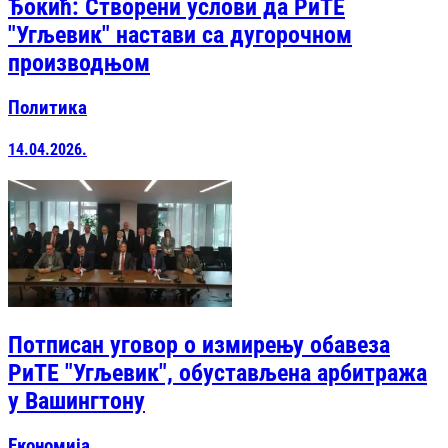
Ђокић: Створени услови да РиТЕ
"Угљевик" настави са дугорочном
производњом
Политика
14.04.2026.
Потписан уговор о измирењу обавеза
РиТЕ "Угљевик", обустављена арбитража
у Вашингтону
Економија