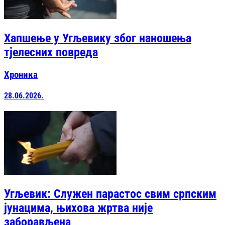
Хапшење у Угљевику због наношења
тјелесних повреда
Хроника
28.06.2026.
Угљевик: Служен парастос свим српским
јунацима, њихова жртва није
заборављена