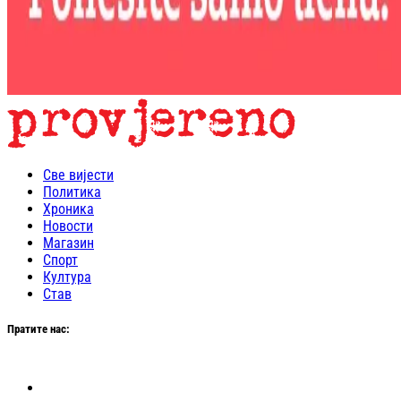
Све вијести
Политика
Хроника
Новости
Магазин
Спорт
Култура
Став
Пратите нас: