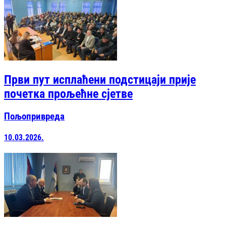
Први пут исплаћени подстицаји прије
почетка прољећне сјетве
Пољопривреда
10.03.2026.