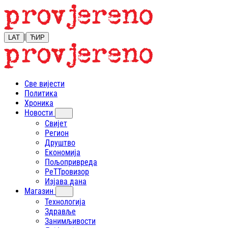
|
LAT
ЋИР
Све вијести
Политика
Хроника
Новости
Свијет
Регион
Друштво
Економија
Пољопривреда
РеТТровизор
Изјава дана
Магазин
Технологија
Здравље
Занимљивости