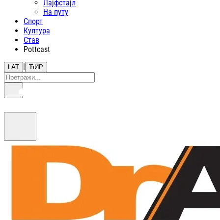
Лајфстajл
На путу
Спорт
Култура
Став
Pottcast
|
LAT
ЋИР