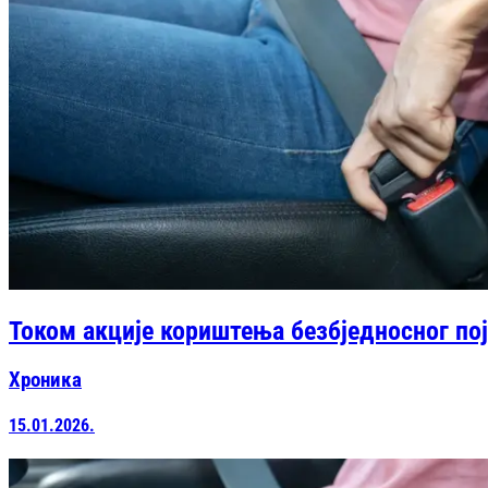
Током акције кориштења безбједносног пој
Хроника
15.01.2026.