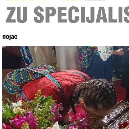
појас