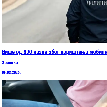
Више од 800 казни због кориштења мобилн
Хроника
06.03.2026.