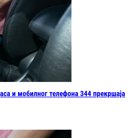
аса и мобилног телефона 344 прекршаја