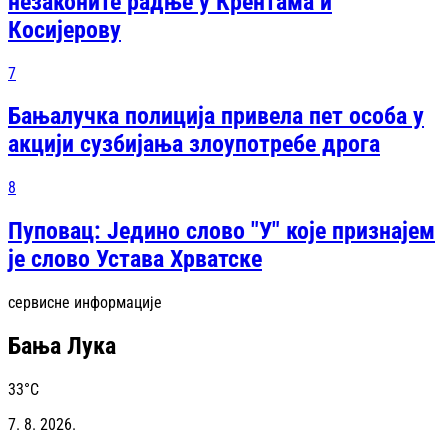
незаконите радње у Крентама и
Косијерову
7
Бањалучка полиција привела пет особа у
акцији сузбијања злоупотребе дрога
8
Пуповац: Једино слово "У" које признајем
је слово Устава Хрватске
сервисне информације
Бања Лука
33
°C
7. 8. 2026.