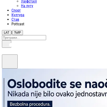
Лајфстajл
На путу
Спорт
Култура
Став
Pottcast
|
LAT
ЋИР