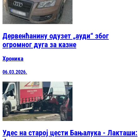
Дервенћанину одузет „ауди“ због
огромног дуга за казне
Хроника
06.03.2026.
Удес на старој цести Бањалука - Лакташи: