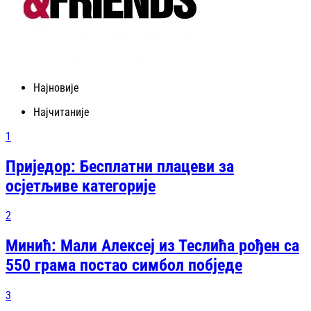
Најновије
Најчитаније
1
Приједор: Бесплатни плацеви за
осјетљиве категорије
2
Минић: Мали Алексеј из Теслића рођен са
550 грама постао симбол побједе
3