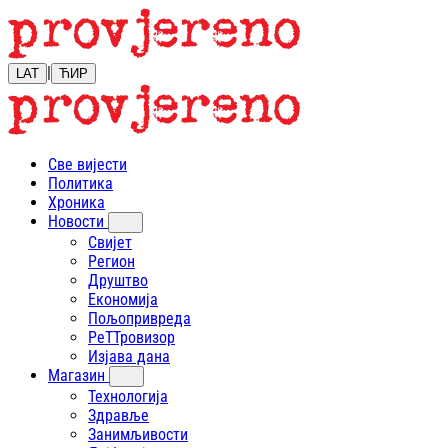
|
LAT
ЋИР
Све вијести
Политика
Хроника
Новости
Свијет
Регион
Друштво
Економија
Пољопривреда
РеТТровизор
Изјава дана
Магазин
Технологија
Здравље
Занимљивости