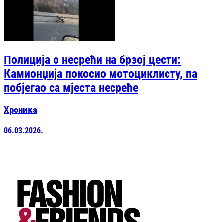
Полиција о несрећи на брзој цести:
Камионџија покосио мотоциклисту, па
побјегао са мјеста несреће
Хроника
06.03.2026.