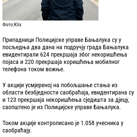
Фото:
Klix
Припадници Полицијске управе Бањалука су у
посљедња два дана на подручју града Бањалука
евидентирали 624 прекршаја због некоришћења
појаса и 220 прекршаја коришћења мобилног
телефона током вожње.
У акцији усмјереној на побољшање стања из
области безбједности саобраћаја, евидентирана су
и 123 прекршаја некоришћења сједишта за дјецу,
саопштено је из Полицијске управе Бањалука.
Током акције контролисано је 1.058 учесника у
саобраћају.