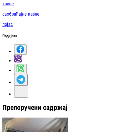
казне
саобраћајне казне
појас
Подијели
Препоручени садржај