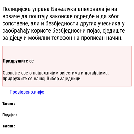
Полицијска управа Бањалука апеловала је на
возаче да поштују законске одредбе и да због
сопствене, али и безбједности других учесника у
саобраћају користе безбједносни појас, сједиште
за дјецу и мобилни телефон на прописан начин.
Придружите се
Сазнајте све о најважнијим вијестима и догађајима,
придружите се нашој Вибер заједници.
Провјерено.инфо
Таг
ови
:
Подијели
Таг
ови
: