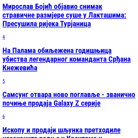
Мирослав Бојић објавио снимак
стравичне размјере суше у Лакташима:
Пресушила ријека Турјаница
4
На Палама обиљежена годишњица
убиства легендарног команданта Срђана
Кнежевића
5
Самсунг отвара ново поглавље - званично
почиње продаја Galaxy Z серије
6
Ископу и продаји шљунка претходиле