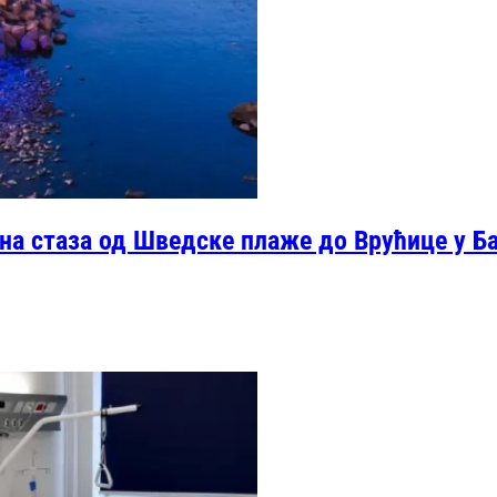
на стаза од Шведске плаже до Врућице у 