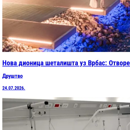
Нова дионица шеталишта уз Врбас: Отворе
Друштво
24.07.2026.