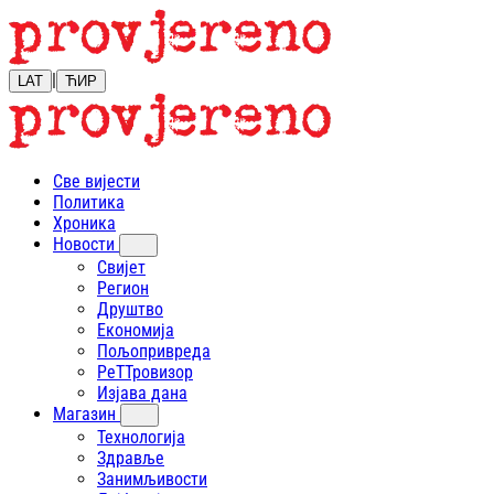
|
LAT
ЋИР
Све вијести
Политика
Хроника
Новости
Свијет
Регион
Друштво
Економија
Пољопривреда
РеТТровизор
Изјава дана
Магазин
Технологија
Здравље
Занимљивости