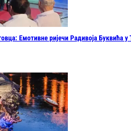
оговца: Емотивне ријечи Радивоја Буквића у