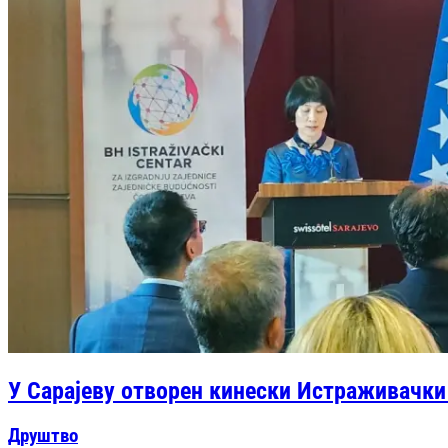
У Сарајеву отворен кинески Истраживачки 
Друштво