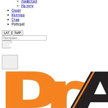
Лајфстajл
На путу
Спорт
Култура
Став
Pottcast
|
LAT
ЋИР