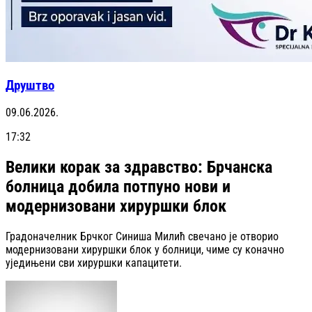
Друштво
09.06.2026.
17:32
Велики корак за здравство: Брчанска
болница добила потпуно нови и
модернизовани хируршки блок
Градоначелник Брчког Синиша Милић свечано је отворио
модернизовани хируршки блок у болници, чиме су коначно
уједињени сви хируршки капацитети.