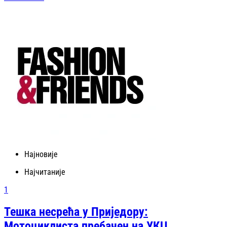
Најновије
Најчитаније
1
Тешка несрећа у Приједору:
Мотоциклиста пребачен на УКЦ