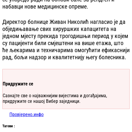
набавци нове медицинске опреме.
Директор болнице Живан Николић нагласио је да
обједињавање свих хируршких капацитета на
једном мјесту прекида трогодишњи период у којем
су пацијенти били смјештени на више етажа, што
ће љекарима и техничарима омогућити ефикаснији
рад, бољи надзор и квалитетнију његу болесника.
Придружите се
Сазнајте све о најважнијим вијестима и догађајима,
придружите се нашој Вибер заједници.
Провјерено.инфо
Таг
ови
: