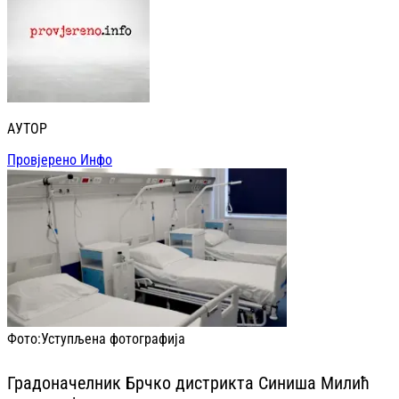
АУТОР
Провјерено Инфо
Фото:
Уступљена фотографија
Градоначелник Брчко дистрикта Синиша Милић