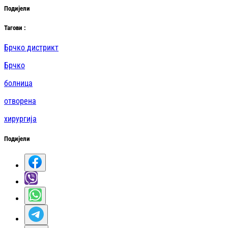
Подијели
Таг
ови
:
Брчко дистрикт
Брчко
болница
отворена
хирургија
Подијели