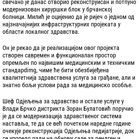
свечано је данас отворио реконструисан и потпуно
модернизован хируршки блок у брчанској
болници. Милић је оцијенио да је ријеч о једном од
најзначајнијих инфраструктурних пројеката у
области локалног здравства.
Он је рекао да је реализацијом овог пројекта
створен савремен и функционалан простор
опремљен по највишим медицинским и техничким
стандарdimg, чиме ће бити обезбијеђена
квалитетнија здравствена услуга за грађане, али и
знатно бољи услови рада за медицинско особље.
Шеф Одјељења за здравство и остале услуге у
Влади Брчко дистрикта Зоран Булатовић поручио
је да се модернизација здравственог система
наставља, те да се већ почетком наредне године
очекује реконструкција Одјељења педијатрије, док
се упоредо ради на обнови сале за рендген и