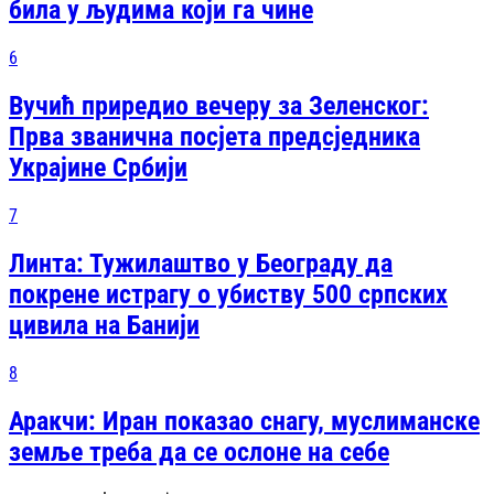
била у људима који га чине
6
Вучић приредио вечеру за Зеленског:
Прва званична посjета предсjедника
Украјине Србији
7
Линта: Тужилаштво у Београду да
покрене истрагу о убиству 500 српских
цивила на Банији
8
Аракчи: Иран показао снагу, муслиманске
земље треба да се ослоне на себе