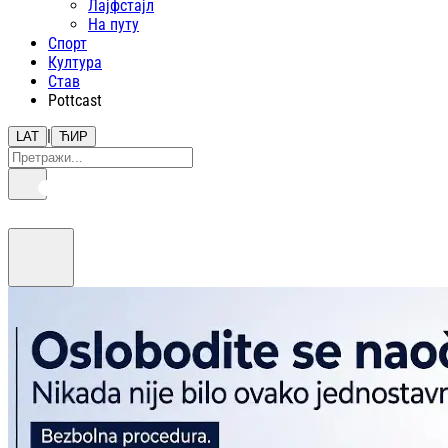
Лајфстajл
На путу
Спорт
Култура
Став
Pottcast
|
LAT
ЋИР