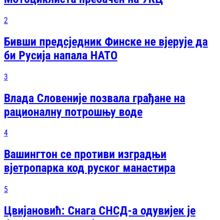
2
Бивши предсједник Финске не вјерује да
би Русија напала НАТО
3
Влада Словеније позвала грађане на
рационалну потрошњу воде
4
Вашингтон се противи изградњи
вјетропарка код руског манастира
5
Цвијановић: Снага СНСД-а одувијек је