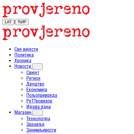
|
LAT
ЋИР
Све вијести
Политика
Хроника
Новости
Свијет
Регион
Друштво
Економија
Пољопривреда
РеТТровизор
Изјава дана
Магазин
Технологија
Здравље
Занимљивости