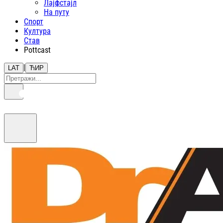
Лајфстajл
На путу
Спорт
Култура
Став
Pottcast
|
LAT
ЋИР