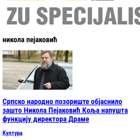
никола пејаковић
Српско народно позориште објаснило
зашто Никола Пејаковић Коља напушта
функцију директора Драме
Култура