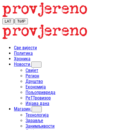
|
LAT
ЋИР
Све вијести
Политика
Хроника
Новости
Свијет
Регион
Друштво
Економија
Пољопривреда
РеТТровизор
Изјава дана
Магазин
Технологија
Здравље
Занимљивости