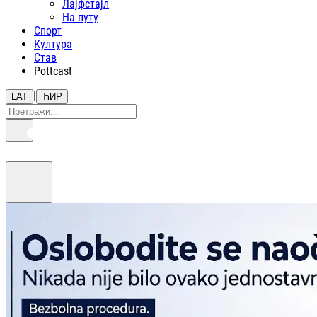
Лајфстajл
На путу
Спорт
Култура
Став
Pottcast
|
LAT
ЋИР