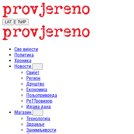
|
LAT
ЋИР
Све вијести
Политика
Хроника
Новости
Свијет
Регион
Друштво
Економија
Пољопривреда
РеТТровизор
Изјава дана
Магазин
Технологија
Здравље
Занимљивости