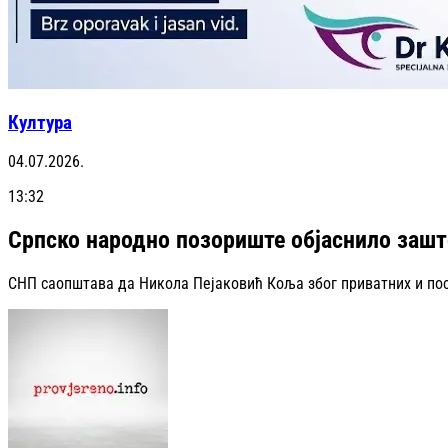
Култура
04.07.2026.
13:32
Српско народно позориште објаснило заш
СНП саопштава да Никола Пејаковић Коља због приватних и пос