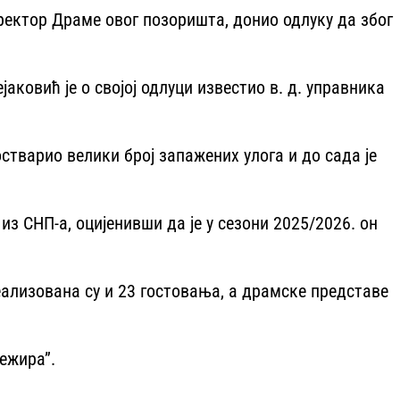
ректор Драме овог позоришта, донио одлуку да због
ковић је о својој одлуци известио в. д. управника
стварио велики број запажених улога и до сада је
 из СНП-а, оцијенивши да је у сезони 2025/2026. он
Реализована су и 23 гостовања, а драмске представе
режира”.