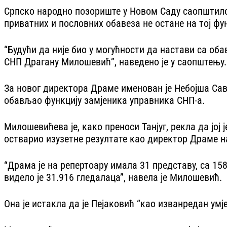
Српско народно позориште у Новом Саду саопштило 
приватних и пословних обавеза не остане на тој фун
“Будући да није био у могућности да настави са об
СНП Драгану Милошевић”, наведено је у саопштењу.
За новог директора Драме именован је Небојша Савић
обављао функцију замјеника управника СНП-а.
Милошевићева је, како преноси Тан‌југ, рекла да јој
остварио изузетне резултате као директор Драме на
“Драма је на репертоару имала 31 представу, са 15
видело је 31.916 гледалаца”, навела је Милошевић.
Она је истакла да је Пејаковић “као изванредан умј