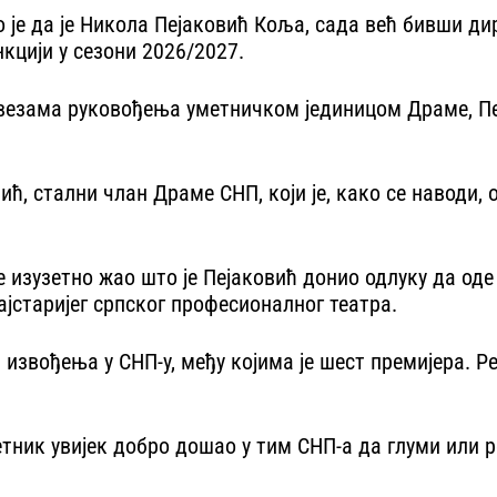
је да је Никола Пејаковић Коља, сада већ бивши ди
кцији у сезони 2026/2027.
авезама руковођења уметничком јединицом Драме, Пеја
, стални члан Драме СНП, који је, како се наводи, о
 је изузетно жао што је Пејаковић донио одлуку да оде
јстаријег српског професионалног театра.
8 извођења у СНП-у, међу којима је шест премијера. 
етник увијек добро дошао у тим СНП-а да глуми или 