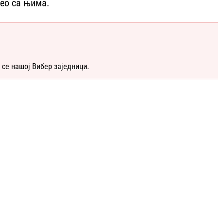
вео са њима.
 се нашој Вибер заједници.