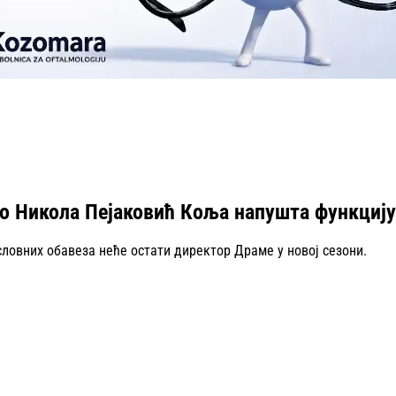
то Никола Пејаковић Коља напушта функциј
ловних обавеза неће остати директор Драме у новој сезони.