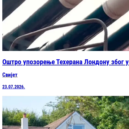
Оштро упозорење Техерана Лондону због 
Свијет
23.07.2026.