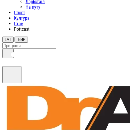
Лајфстajл
На путу
Спорт
Култура
Став
Pottcast
|
LAT
ЋИР