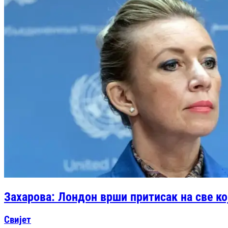
Захарова: Лондон врши притисак на све кој
Свијет