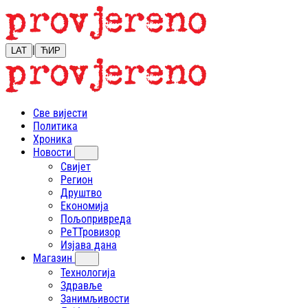
|
LAT
ЋИР
Све вијести
Политика
Хроника
Новости
Свијет
Регион
Друштво
Економија
Пољопривреда
РеТТровизор
Изјава дана
Магазин
Технологија
Здравље
Занимљивости