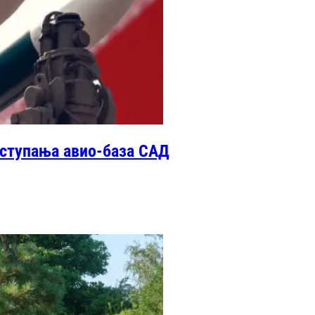
уступања авио-база САД