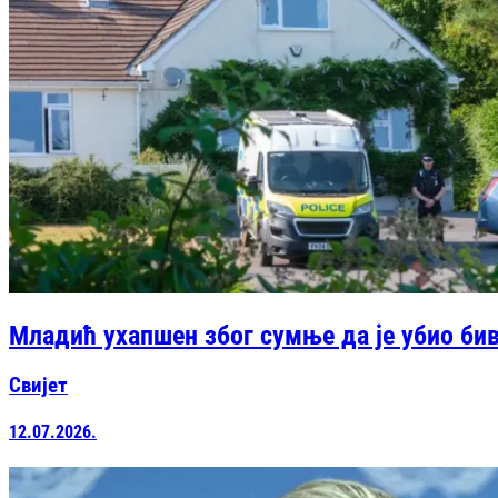
Младић ухапшен због сумње да је убио би
Свијет
12.07.2026.