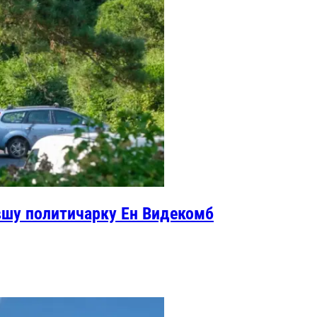
вшу политичарку Ен Видекомб