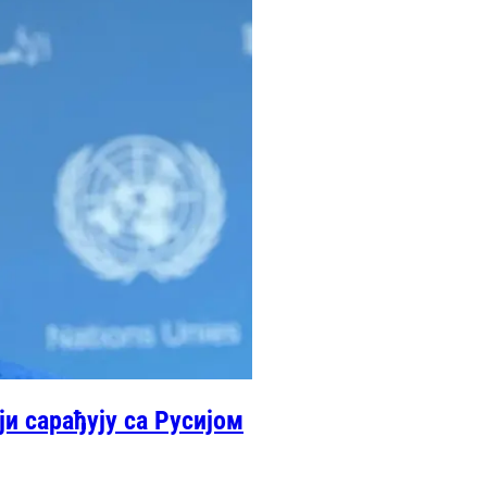
и сарађују са Русијом