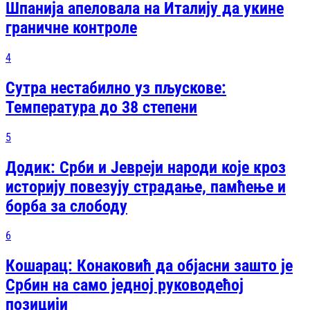
Шпанија апеловала на Италију да укине
граничне контроле
4
Сутра нестабилно уз пљускове:
Температура до 38 степени
5
Додик: Срби и Јевреји народи које кроз
историју повезују страдање, памћење и
борба за слободу
6
Кошарац: Конаковић да објасни зашто је
Србин на само једној руководећој
позицији