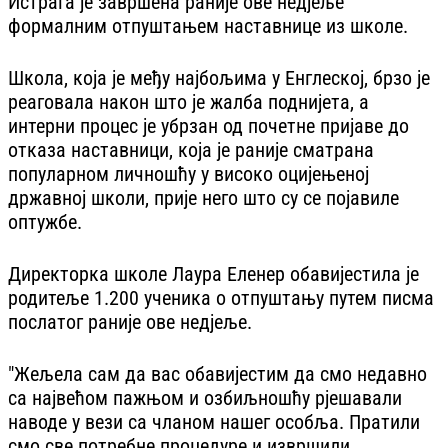
Истрага је завршена раније ове недјеље
формалним отпуштањем наставнице из школе.
Школа, која је међу најбољима у Енглеској, брзо је
реаговала након што је жалба поднијета, а
интерни процес је убрзан од почетне пријаве до
отказа наставници, која је раније сматрана
популарном личношћу у високо оцијењеној
државној школи, прије него што су се појавиле
оптужбе.
Директорка школе Лаура Еленер обавијестила је
родитеље 1.200 ученика о отпуштању путем писма
послатог раније ове недјеље.
"Жељела сам да вас обавијестим да смо недавно
са највећом пажњом и озбиљношћу рјешавали
наводе у вези са чланом нашег особља. Пратили
смо све потребне процедуре и извршили