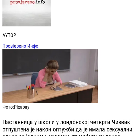
АУТОР
Провјерено Инфо
Фото:
Pixabay
Наставница у школи у лондонској четврти Чизвик
отпуштена је након оптужби да је имала сексуални