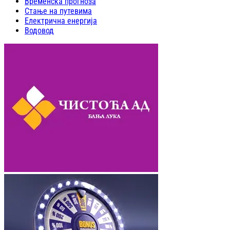
Временска прогноза
Стање на путевима
Електрична енергија
Водовод