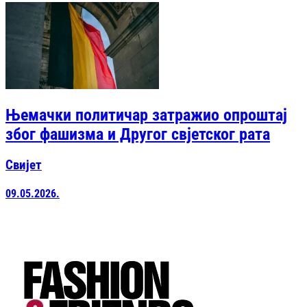
Њемачки политичар затражио опроштај
због фашизма и Другог свјетског рата
Свијет
09.05.2026.