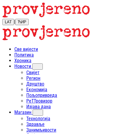
|
LAT
ЋИР
Све вијести
Политика
Хроника
Новости
Свијет
Регион
Друштво
Економија
Пољопривреда
РеТТровизор
Изјава дана
Магазин
Технологија
Здравље
Занимљивости