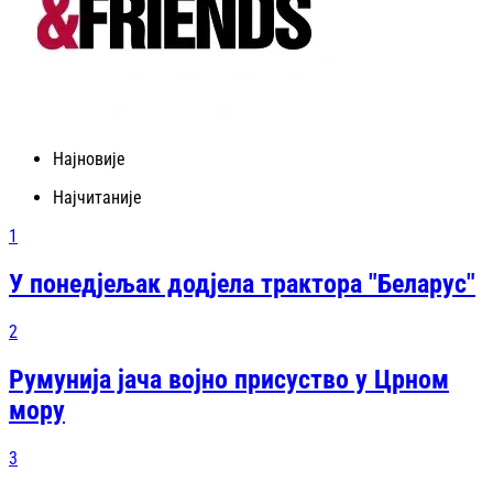
Најновије
Најчитаније
1
У понедјељак додјела трактора "Беларус"
2
Румунија јача војно присуство у Црном
мору
3