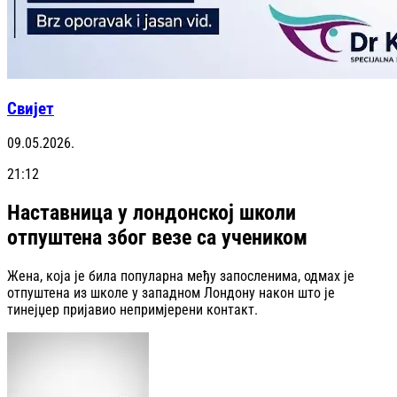
Свијет
09.05.2026.
21:12
Наставница у лондонској школи
отпуштена због везе са учеником
Жена, која је била популарна међу запосленима, одмах је
отпуштена из школе у западном Лондону након што је
тинејџер пријавио непримјерени контакт.