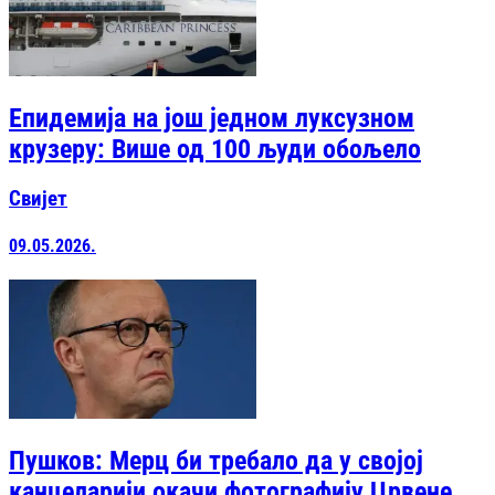
Епидемија на још једном луксузном
крузеру: Више од 100 људи обољело
Свијет
09.05.2026.
Пушков: Мерц би требало да у својој
канцеларији окачи фотографију Црвене