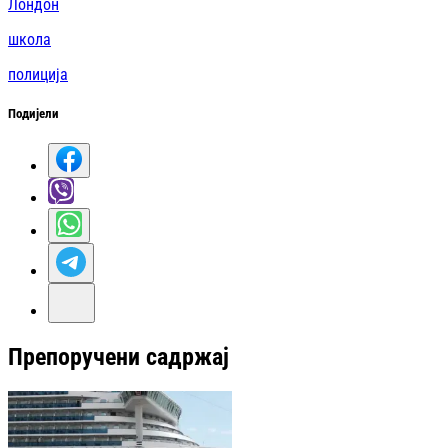
Лондон
школа
полиција
Подијели
Препоручени садржај