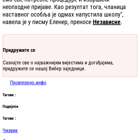
неопходне пријаве. Као резултат тога, чланица
наставног особља је одмах напустила школу",
навела је у писму Еленер, преносе
Независне
.
Придружите се
Сазнајте све о најважнијим вијестима и догађајима,
придружите се нашој Вибер заједници.
Провјерено.инфо
Таг
ови
:
Подијели
Таг
ови
:
Чизвик