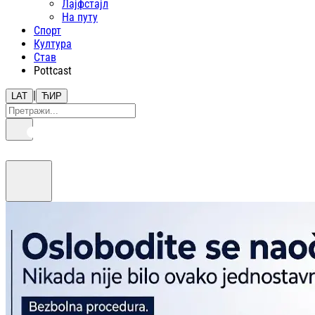
Лајфстajл
На путу
Спорт
Култура
Став
Pottcast
|
LAT
ЋИР