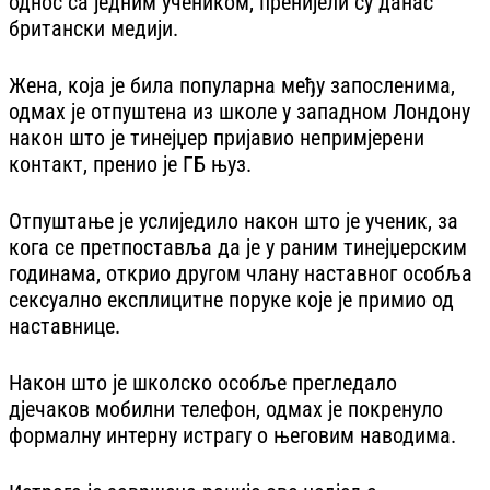
однос са једним учеником, пренијели су данас
британски медији.
Жена, која је била популарна међу запосленима,
одмах је отпуштена из школе у западном Лондону
након што је тинејџер пријавио непримјерени
контакт, пренио је ГБ њуз.
Отпуштање је услиједило након што је ученик, за
кога се претпоставља да је у раним тинејџерским
годинама, открио другом члану наставног особља
сексуално експлицитне поруке које је примио од
наставнице.
Након што је школско особље прегледало
дјечаков мобилни телефон, одмах је покренуло
формалну интерну истрагу о његовим наводима.