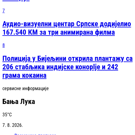
7
Аудио-визуелни центар Српске додијелио
167.540 КМ за три анимирана филма
8
Полиција у Бијељини открила плантажу са
206 стабљика индијске конoplje и 242
грама кокаина
сервисне информације
Бања Лука
35
°C
7. 8. 2026.