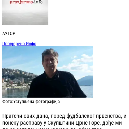
АУТОР
Провјерено Инфо
Фото:
Уступљена фотографија
Пратећи ових дана, поред фудбалског првенства, и
понеку расправу у Скупштини Црне Горе, дође ми