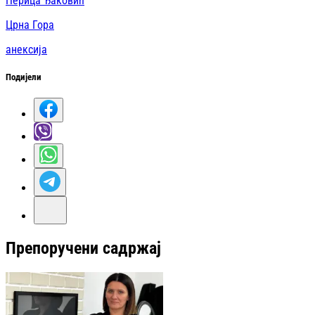
Перица Ђаковић
Црна Гора
анексија
Подијели
Препоручени садржај