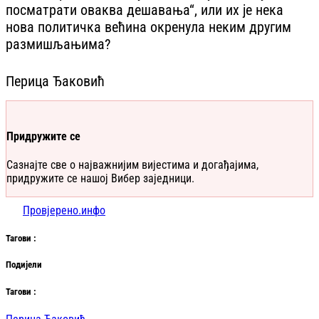
посматрати оваква дешавања“, или их је нека
нова политичка већина окренула неким другим
размишљањима?
Перица Ђаковић
Придружите се
Сазнајте све о најважнијим вијестима и догађајима,
придружите се нашој Вибер заједници.
Провјерено.инфо
Таг
ови
:
Подијели
Таг
ови
: