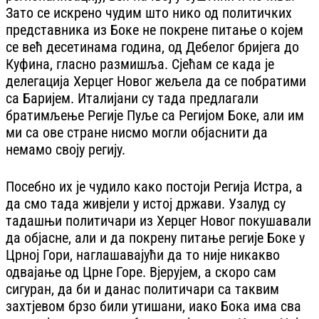
Зато се искрено чудим што нико од политичких
представника из Боке не покрене питање о којем
се већ десетинама година, од Дебелог бријега до
Куфина, гласно размишља. Сјећам се када је
делегација Херцег Новог жељела да се побратими
са Баријем. Италијани су тада предлагали
братимљење Регије Пуље са Регијом Боке, али им
ми са ове стране нисмо могли објаснити да
немамо своју регију.
Посебно их је чудило како постоји Регија Истра, а
да смо тада живјели у истој држави. Узалуд су
тадашњи политичари из Херцег Новог покушавали
да објасне, али и да покрену питање регије Боке у
Црној Гори, наглашавајући да то није никакво
одвајање од Црне Горе. Вјерујем, а скоро сам
сигуран, да би и данас политичари са таквим
захтјевом брзо били утишани, иако Бока има сва