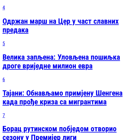
4
Одржан марш на Цер у част славних
предака
5
Велика запљена: Уловљена пошиљка
дроге вриједне милион евра
6
Тајани: Обнављамо примјену Шенгена
када прође криза са мигрантима
7
Борац рутинском побједом отворио
сезону у Премијер лиги