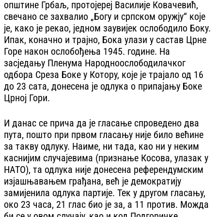
општине Грбаљ, протојереј Василије Ковачевић,
свечано се захвалио „Богу и српском оружју“ које
је, како је рекао, једном заувијек ослободило Боку.
Ипак, коначно и трајно, Бока улази у састав Црне
Горе након ослобођења 1945. године. На
засједању Пленума Народноослободилачког
одбора Среза Боке у Котору, које је трајало од 16
до 23 сата, донесена је одлука о припајању Боке
Црној Гори.
И данас се прича да је гласање спроведено два
пута, пошто при првом гласању није било већине
за такву одлуку. Наиме, ни тада, као ни у неким
каснијим случајевима (признање Косова, улазак у
НАТО), та одлука није донесена референдумским
изјашњавањем грађана, већ је демократију
замијенила одлука партије. Тек у другом гласању,
око 23 часа, 21 глас био је за, а 11 против. Можда
би се у овом случају, као и код Подгоричке