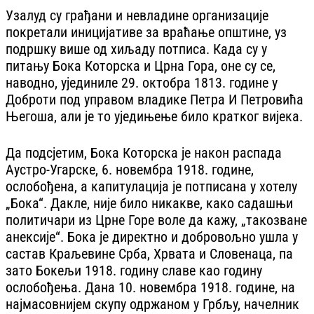
Узалуд су грађани и невладине организације
покретали иницијативе за враћање општине, уз
подршку више од хиљаду потписа. Када су у
питању Бока Которска и Црна Гора, оне су се,
наводно, ујединиле 29. октобра 1813. године у
Доброти под управом владике Петра И Петровића
Његоша, али је то уједињење било кратког вијека.
Да подсјетим, Бока Которска је након распада
Аустро-Угарске, 6. новембра 1918. године,
ослобођена, а капитулација је потписана у хотелу
„Бока“. Дакле, није било никакве, како садашњи
политичари из Црне Горе воле да кажу, „такозване
анексије“. Бока је директно и добровољно ушла у
састав Краљевине Срба, Хрвата и Словенаца, па
зато Бокељи 1918. годину славе као годину
ослобођења. Дана 10. новембра 1918. године, на
најмасовнијем скупу одржаном у Грбљу, начелник