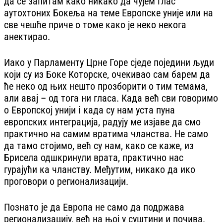
да се запитам како никако да чујем глас
аутохтоних Бокеља на теме Европске уније или на
све чешће приче о томе како је неко некога
анектирао.
Иако у Парламенту Црне Горе сједе поједини људи
који су из Боке Которске, очекивао сам барем да
ће неко од њих нешто прозборити о тим темама,
али авај – од тога ни гласа. Када већ сви говоримо
о Европској унији i када су нам уста пуна
европских интеграција, радују ме изјаве да смо
практично на самим вратима чланства. Не само
да тамо стојимо, већ су нам, како се каже, из
Брисела одшкринули врата, практично нас
гурајући ка чланству. Међутим, никако да ико
проговори о регионализацији.
Познато је да Европа не само да подржава
регионализацију, већ на њој у суштини и почива.