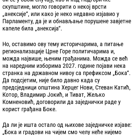
скупштине, могло говорити о некој врсти
„анексије“, или како је неко недавно изјавио у
Парламенту, да је и обнављање порушене завјетне
капеле била „анексија“.
Но, оставимо ову тему историчарима, а питање
регионализације Црне Горе политичарима и,
можда највише, њеним грађанима. Можда се већ
на наредним изборима 2027. године појави нека
странка на државном нивоу са префиксом „Бока“.
Да подсјетим, није било давно када су
предсједници општина Херцег Нови, Стеван Катић,
Котор, Владимир Јокић, и Тиват, Жељко
Комненовић, договорили да заједнички раде у
корист грађана Боке.
Да ли је ишта остало од њихове заједничке изјаве:
„Бока и градови на чијем смо челу неће нијемо