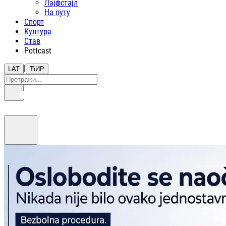
Лајфстajл
На путу
Спорт
Култура
Став
Pottcast
|
LAT
ЋИР