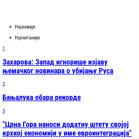
Најновије
Најчитаније
1
Захарова: Запад игнорише изјаву
њемачког новинара о убијању Руса
2
Бањалука обара рекорде
3
"Црна Гора наноси додатну штету својој
крхкој економији у име евроинтеграција"