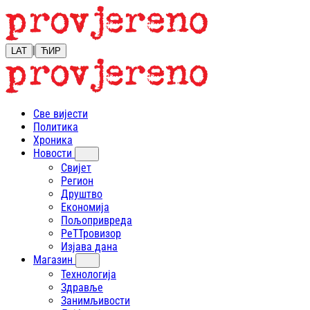
|
LAT
ЋИР
Све вијести
Политика
Хроника
Новости
Свијет
Регион
Друштво
Економија
Пољопривреда
РеТТровизор
Изјава дана
Магазин
Технологија
Здравље
Занимљивости