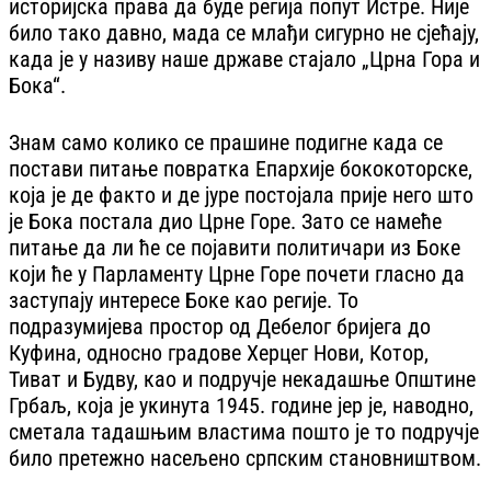
историјска права да буде регија попут Истре. Није
било тако давно, мада се млађи сигурно не сјећају,
када је у називу наше државе стајало „Црна Гора и
Бока“.
Знам само колико се прашине подигне када се
постави питање повратка Епархије бококоторске,
која је де факто и де јуре постојала прије него што
је Бока постала дио Црне Горе. Зато се намеће
питање да ли ће се појавити политичари из Боке
који ће у Парламенту Црне Горе почети гласно да
заступају интересе Боке као регије. То
подразумијева простор од Дебелог бријега до
Куфина, односно градове Херцег Нови, Котор,
Тиват и Будву, као и подручје некадашње Општине
Грбаљ, која је укинута 1945. године јер је, наводно,
сметала тадашњим властима пошто је то подручје
било претежно насељено српским становништвом.