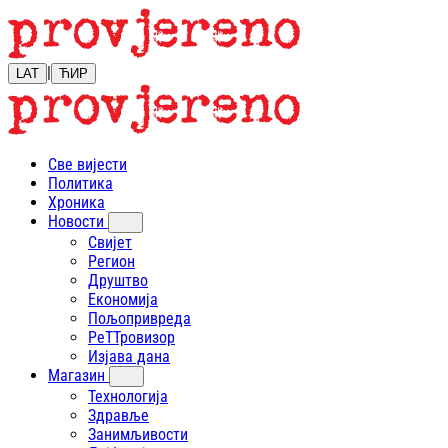
|
LAT
ЋИР
Све вијести
Политика
Хроника
Новости
Свијет
Регион
Друштво
Економија
Пољопривреда
РеТТровизор
Изјава дана
Магазин
Технологија
Здравље
Занимљивости