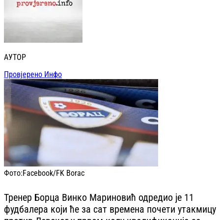
АУТОР
Провјерено Инфо
Фото:
Facebook/FK Borac
Тренер Борца Винко Мариновић одредио је 11
фудбалера који ће за сат времена почети утакмицу