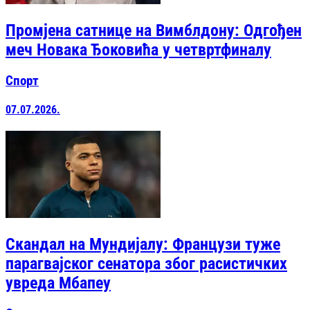
Промјена сатнице на Вимблдону: Одгођен
меч Новака Ђоковића у четвртфиналу
Спорт
07.07.2026.
Скандал на Мундијалу: Французи туже
парагвајског сенатора због расистичких
увреда Мбапеу