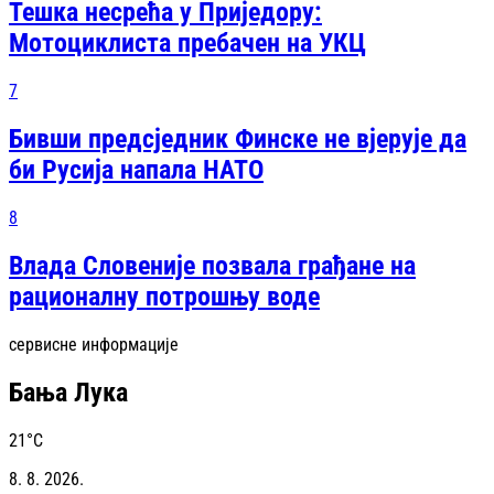
Тешка несрећа у Приједору:
Мотоциклиста пребачен на УКЦ
7
Бивши предсједник Финске не вјерује да
би Русија напала НАТО
8
Влада Словеније позвала грађане на
рационалну потрошњу воде
сервисне информације
Бања Лука
21
°C
8. 8. 2026.