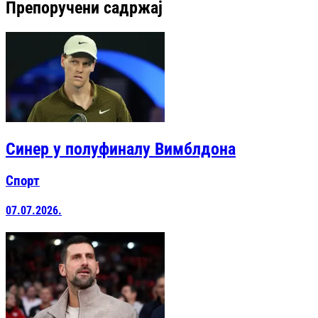
Препоручени садржај
Синер у полуфиналу Вимблдона
Спорт
07.07.2026.