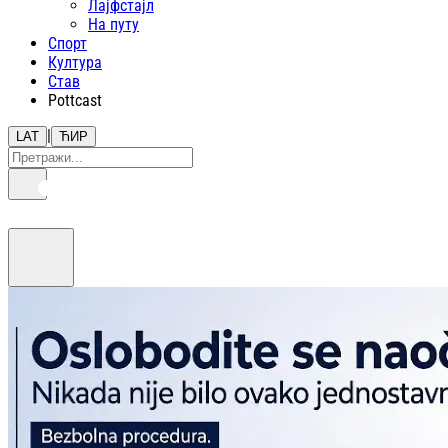
Лајфстajл
На путу
Спорт
Култура
Став
Pottcast
|
LAT
ЋИР