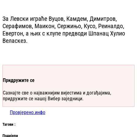
За Левски играће Вуцов, Камдем, Димитров,
Серафимов, Маикон, Сержињо, Кусо, Реиналдо,
Евертон, а њих с клупе предводи Шпанац Хулио
Веласкез.
Придружите се
Сазнајте све о најважнијим вијестима и догађајима,
придружите се нашој Вибер заједници.
Провјерено.инфо
Таг
ови
:
Подијели