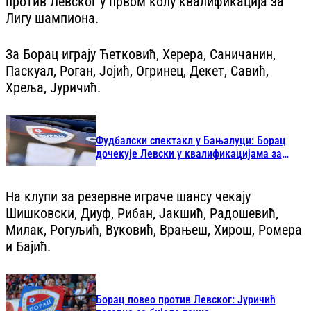
против Левског у првом колу квалификација за
Лигу шампиона.
За Борац играју Ћетковић, Херера, Саничанин,
Паскуал, Роган, Јојић, Огринец, Декет, Савић,
Хреља, Јуричић.
Фудбалски спектакл у Бањалуци: Борац
дочекује Левски у квалификацијама за
Лигу шампиона
На клупи за резервне играче шансу чекају
Шишковски, Диуф, Рибан, Јакшић, Радошевић,
Милак, Рогуљић, Вуковић, Врањеш, Хирош, Ромера
и Бајић.
Борац повео против Левског: Јуричић