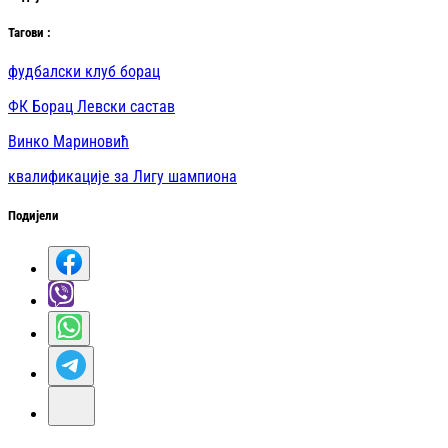
Таг
ови
:
фудбалски клуб борац
ФК Борац Левски састав
Винко Мариновић
квалификације за Лигу шампиона
Подијели