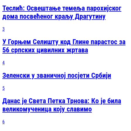
Теслић: Освештање темеља парохијског
дома посвећеног краљу Драгутину
3
У Горњем Селишту код Глине парастос за
56 српских цивилних жртава
4
Зеленски у званичној посјети Србији
5
Данас је Света Петка Трнова: Ко је била
великомученица коју славимо
6