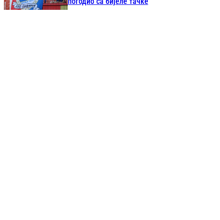
погодио са бијеле тачке