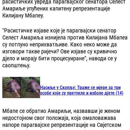
расистичких увреда парагвајског сенатора Селест
Амариље упућених капитену репрезентације
Килијану Мбапеу.
"Расистичке изјаве које је парагвајски сенатор
Селест Амариља изнијела против Килијана Мбапеа
су потпуно неприхватљиве. Како неко може да
изговори такве ријечи? Ове изјаве су кривично
дјело и морају бити процесуиране", наводи се у
саопштењу.
Насиље у Скопљу: Траже се мјере за три
особе које су претукле и изболе дјете (14)
Мбапе се обратио Амариљи, назвавши је женом
недостојном свог положаја, која омаловажава
напоре парагвајске репрезентације на Свјетском