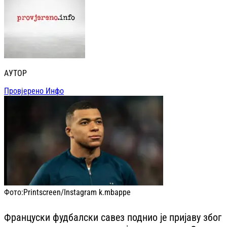
АУТОР
Провјерено Инфо
Фото:
Printscreen/Instagram k.mbappe
Француски фудбалски савез поднио је пријаву због