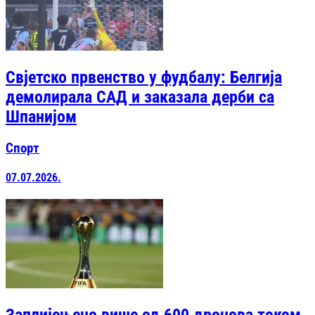
Свјетско првенство у фудбалу: Белгија
демолирала САД и заказала дерби са
Шпанијом
Спорт
07.07.2026.
Заплијењено више од 600 дронова током