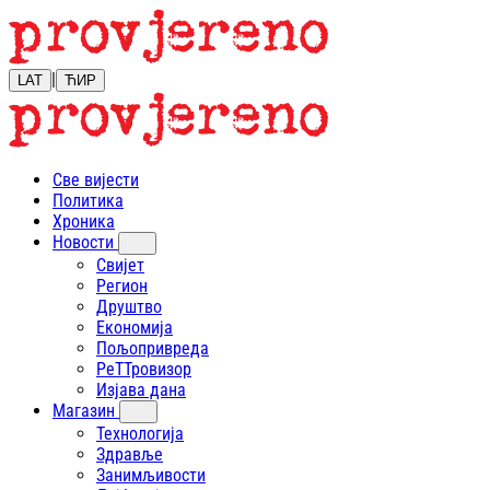
|
LAT
ЋИР
Све вијести
Политика
Хроника
Новости
Свијет
Регион
Друштво
Економија
Пољопривреда
РеТТровизор
Изјава дана
Магазин
Технологија
Здравље
Занимљивости