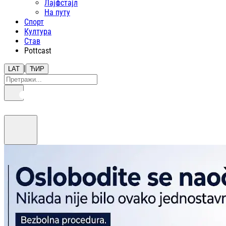
Лајфстajл
На путу
Спорт
Култура
Став
Pottcast
|
LAT
ЋИР