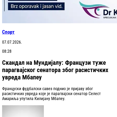
Спорт
07.07.2026.
08:28
Скандал на Мундијалу: Французи туже
парагвајског сенатора због расистичких
увреда Мбапеу
Француски фудбалски савез поднио је пријаву због
расистичких увреда које је парагвајски сенатор Селест
Амариља упутила Килијану Мбапеу.