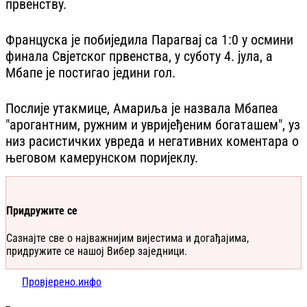
првенству.
Француска је побиједила Парагвај са 1:0 у осмини
финала Свјетског првенства, у суботу 4. јула, а
Мбапе је постигао једини гол.
Послије утакмице, Амариља је назвала Мбапеа
"арогантним, ружним и увријеђеним богаташем", уз
низ расистичких увреда и негативних коментара о
његовом камерунском поријеклу.
Придружите се
Сазнајте све о најважнијим вијестима и догађајима,
придружите се нашој Вибер заједници.
Провјерено.инфо