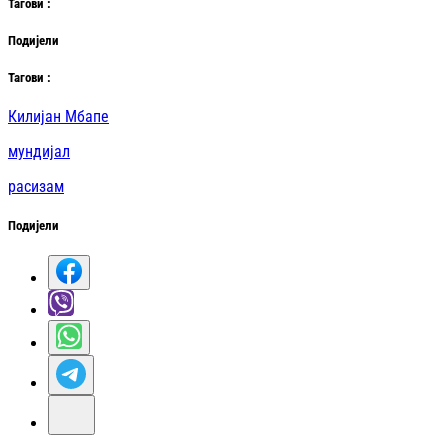
Таг
ови
:
Подијели
Таг
ови
:
Килијан Мбапе
мундијал
расизам
Подијели