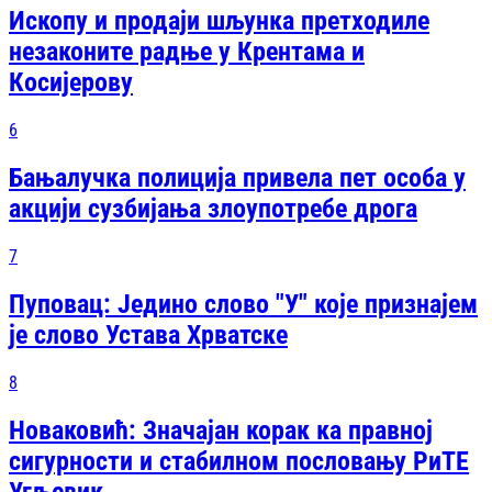
Ископу и продаји шљунка претходиле
незаконите радње у Крентама и
Косијерову
6
Бањалучка полиција привела пет особа у
акцији сузбијања злоупотребе дрога
7
Пуповац: Једино слово "У" које признајем
је слово Устава Хрватске
8
Новаковић: Значајан корак ка правној
сигурности и стабилном пословању РиТЕ
Угљевик