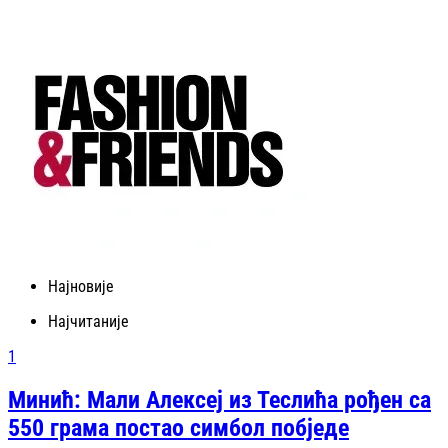
Најновије
Најчитаније
1
Минић: Мали Алексеј из Теслића рођен са
550 грама постао симбол побједе