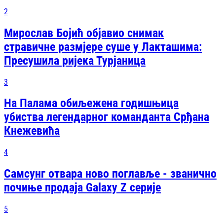
2
Мирослав Бојић објавио снимак
стравичне размјере суше у Лакташима:
Пресушила ријека Турјаница
3
На Палама обиљежена годишњица
убиства легендарног команданта Срђана
Кнежевића
4
Самсунг отвара ново поглавље - званично
почиње продаја Galaxy Z серије
5